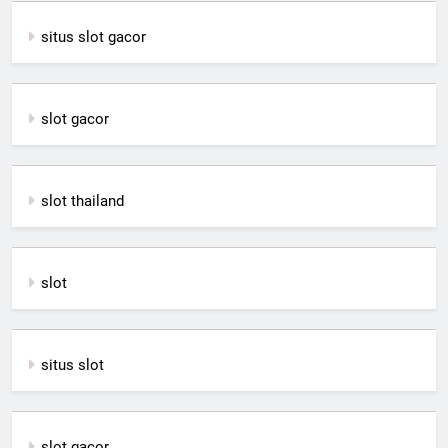
situs slot gacor
slot gacor
slot thailand
slot
situs slot
slot gacor