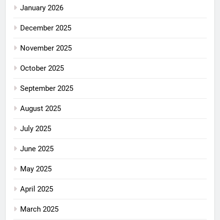
January 2026
December 2025
November 2025
October 2025
September 2025
August 2025
July 2025
June 2025
May 2025
April 2025
March 2025