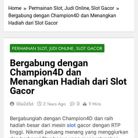
Home
Permainan Slot, Judi Online, Slot Gacor
Bergabung dengan Champion4D dan Menangkan
Hadiah dari Slot Gacor
PERMAINAN SLOT, JUDI ONLINE, SLOT GACOR
Bergabung dengan
Champion4D dan
Menangkan Hadiah dari Slot
Gacor
0
00e2d5d
2 Years Ago
9 Mins
Bergabunglah dengan Champion4D dan raih
hadiah besar dari mesin
slot
gacor dengan RTP
tinggi. Nikmati peluang menang yang menggiurkan