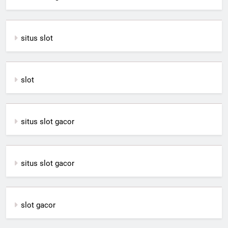
situs slot
slot
situs slot gacor
situs slot gacor
slot gacor