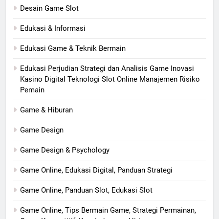
Desain Game Slot
Edukasi & Informasi
Edukasi Game & Teknik Bermain
Edukasi Perjudian Strategi dan Analisis Game Inovasi
Kasino Digital Teknologi Slot Online Manajemen Risiko
Pemain
Game & Hiburan
Game Design
Game Design & Psychology
Game Online, Edukasi Digital, Panduan Strategi
Game Online, Panduan Slot, Edukasi Slot
Game Online, Tips Bermain Game, Strategi Permainan,