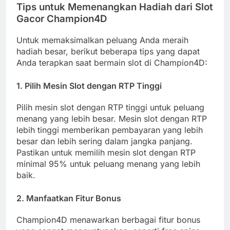
Tips untuk Memenangkan Hadiah dari Slot
Gacor Champion4D
Untuk memaksimalkan peluang Anda meraih
hadiah besar, berikut beberapa tips yang dapat
Anda terapkan saat bermain slot di Champion4D:
1.
Pilih Mesin Slot dengan RTP Tinggi
Pilih mesin slot dengan RTP tinggi untuk peluang
menang yang lebih besar. Mesin slot dengan RTP
lebih tinggi memberikan pembayaran yang lebih
besar dan lebih sering dalam jangka panjang.
Pastikan untuk memilih mesin slot dengan RTP
minimal 95% untuk peluang menang yang lebih
baik.
2.
Manfaatkan Fitur Bonus
Champion4D menawarkan berbagai fitur bonus