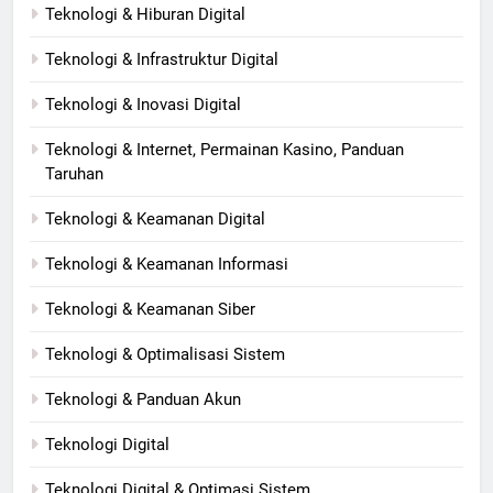
Teknologi & Hiburan Digital
Teknologi & Infrastruktur Digital
Teknologi & Inovasi Digital
Teknologi & Internet, Permainan Kasino, Panduan
Taruhan
Teknologi & Keamanan Digital
Teknologi & Keamanan Informasi
Teknologi & Keamanan Siber
Teknologi & Optimalisasi Sistem
Teknologi & Panduan Akun
Teknologi Digital
Teknologi Digital & Optimasi Sistem