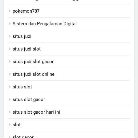
pokemon787
Sistem dan Pengalaman Digital
situs judi
situs judi slot
situs judi slot gacor
situs judi slot online
situs slot
situs slot gacor
situs slot gacor hari ini
slot
slot gacor