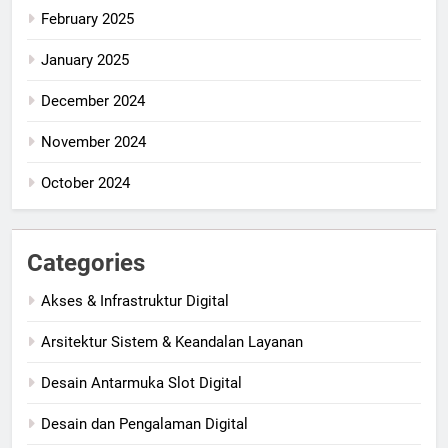
February 2025
January 2025
December 2024
November 2024
October 2024
Categories
Akses & Infrastruktur Digital
Arsitektur Sistem & Keandalan Layanan
Desain Antarmuka Slot Digital
Desain dan Pengalaman Digital