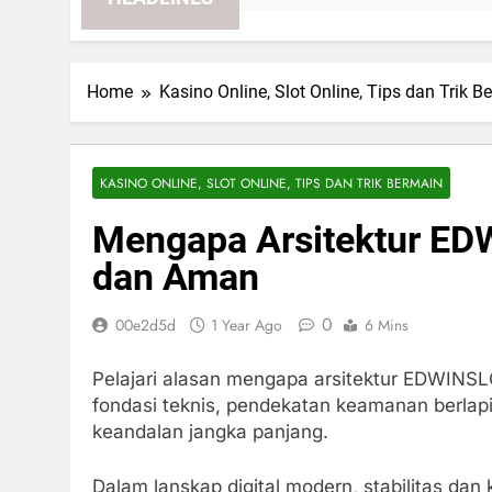
Home
Kasino Online, Slot Online, Tips dan Trik B
KASINO ONLINE, SLOT ONLINE, TIPS DAN TRIK BERMAIN
Mengapa Arsitektur ED
dan Aman
0
00e2d5d
1 Year Ago
6 Mins
Pelajari alasan mengapa arsitektur EDWINSLO
fondasi teknis, pendekatan keamanan berla
keandalan jangka panjang.
Dalam lanskap digital modern, stabilitas dan