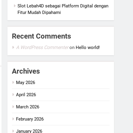
Slot Lebah4D sebagai Platform Digital dengan
Fitur Mudah Dipahami
Recent Comments
A WordPress Commenter
on
Hello world!
Archives
May 2026
April 2026
March 2026
February 2026
January 2026