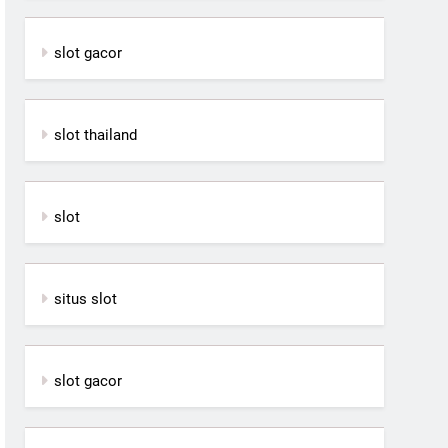
slot gacor
slot thailand
slot
situs slot
slot gacor