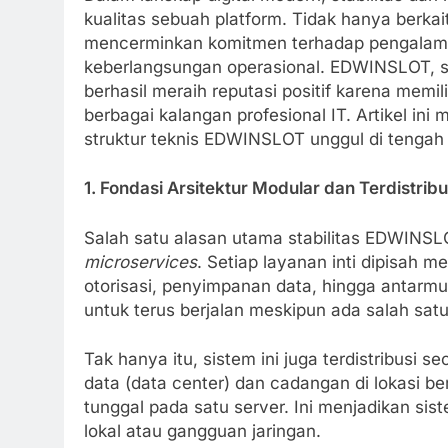
kualitas sebuah platform. Tidak hanya berka
mencerminkan komitmen terhadap pengalama
keberlangsungan operasional. EDWINSLOT, se
berhasil meraih reputasi positif karena memil
berbagai kalangan profesional IT. Artikel 
struktur teknis EDWINSLOT unggul di tenga
1. Fondasi Arsitektur Modular dan Terdistribu
Salah satu alasan utama stabilitas EDWINSL
microservices
. Setiap layanan inti dipisah m
otorisasi, penyimpanan data, hingga antar
untuk terus berjalan meskipun ada salah sa
Tak hanya itu, sistem ini juga terdistribusi 
data (data center) dan cadangan di lokasi 
tunggal pada satu server. Ini menjadikan si
lokal atau gangguan jaringan.