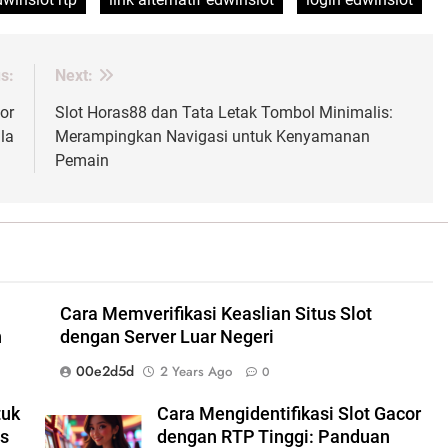
s:
Next:
or
Slot Horas88 dan Tata Letak Tombol Minimalis:
la
Merampingkan Navigasi untuk Kenyamanan
Pemain
Cara Memverifikasi Keaslian Situs Slot
n
dengan Server Luar Negeri
00e2d5d
2 Years Ago
0
tuk
Cara Mengidentifikasi Slot Gacor
ps
dengan RTP Tinggi: Panduan