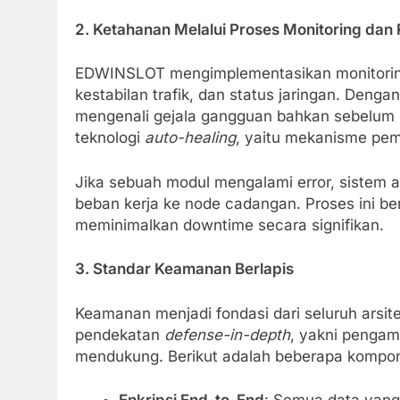
2. Ketahanan Melalui Proses Monitoring dan
EDWINSLOT mengimplementasikan monitoring
kestabilan trafik, dan status jaringan. Deng
mengenali gejala gangguan bahkan sebelum 
teknologi
auto-healing
, yaitu mekanisme pem
Jika sebuah modul mengalami error, sistem 
beban kerja ke node cadangan. Proses ini b
meminimalkan downtime secara signifikan.
3. Standar Keamanan Berlapis
Keamanan menjadi fondasi dari seluruh arsi
pendekatan
defense-in-depth
, yakni pengam
mendukung. Berikut adalah beberapa kompo