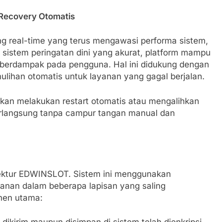
 Recovery Otomatis
 real-time yang terus mengawasi performa sistem,
an sistem peringatan dini yang akurat, platform mampu
berdampak pada pengguna. Hal ini didukung dengan
ulihan otomatis untuk layanan yang gagal berjalan.
akan melakukan restart otomatis atau mengalihkan
erlangsung tanpa campur tangan manual dan
tektur EDWINSLOT. Sistem ini menggunakan
anan dalam beberapa lapisan yang saling
nen utama: