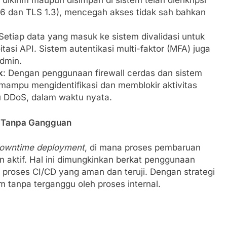
dikirim maupun disimpan di sistem telah dienkripsi
6 dan TLS 1.3), mencegah akses tidak sah bahkan
 Setiap data yang masuk ke sistem divalidasi untuk
asi API. Sistem autentikasi multi-faktor (MFA) juga
dmin.
k
: Dengan penggunaan firewall cerdas dan sistem
ampu mengidentifikasi dan memblokir aktivitas
u DDoS, dalam waktu nyata.
an Tanpa Gangguan
downtime deployment
, di mana proses pembaruan
 aktif. Hal ini dimungkinkan berkat penggunaan
a proses CI/CD yang aman dan teruji. Dengan strategi
m tanpa terganggu oleh proses internal.