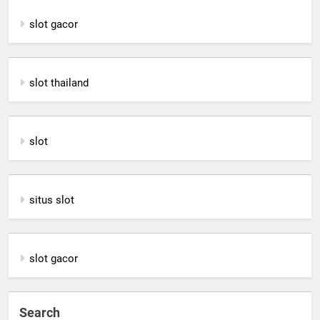
slot gacor
slot thailand
slot
situs slot
slot gacor
Search