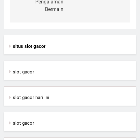
Pengalaman
Bermain
situs slot gacor
slot gacor
slot gacor hari ini
slot gacor