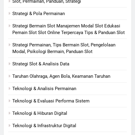
Slot, Permainan, Panduan, Strategi
Strategi & Pola Permainan
Strategi Bermain Slot Manajemen Modal Slot Edukasi
Pemain Slot Slot Online Terpercaya Tips & Panduan Slot
Strategi Permainan, Tips Bermain Slot, Pengelolaan
Modal, Psikologi Bermain, Panduan Slot
Strategi Slot & Analisis Data
Taruhan Olahraga, Agen Bola, Keamanan Taruhan
Teknologi & Analisis Permainan
Teknologi & Evaluasi Performa Sistem
Teknologi & Hiburan Digital
Teknologi & Infrastruktur Digital