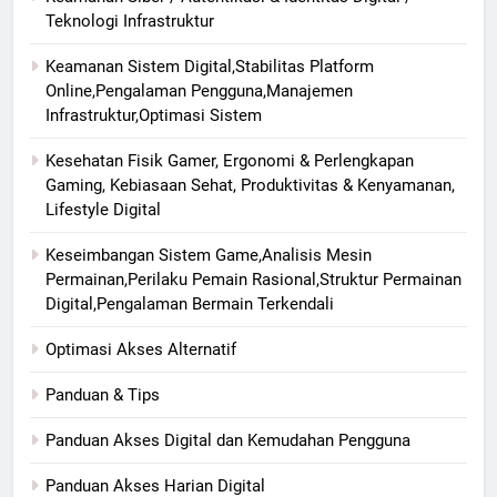
Teknologi Infrastruktur
Keamanan Sistem Digital,Stabilitas Platform
Online,Pengalaman Pengguna,Manajemen
Infrastruktur,Optimasi Sistem
Kesehatan Fisik Gamer, Ergonomi & Perlengkapan
Gaming, Kebiasaan Sehat, Produktivitas & Kenyamanan,
Lifestyle Digital
Keseimbangan Sistem Game,Analisis Mesin
Permainan,Perilaku Pemain Rasional,Struktur Permainan
Digital,Pengalaman Bermain Terkendali
Optimasi Akses Alternatif
Panduan & Tips
Panduan Akses Digital dan Kemudahan Pengguna
Panduan Akses Harian Digital