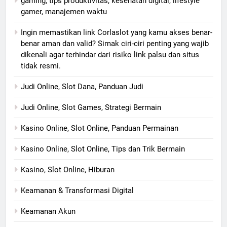
gaming, tips produktivitas, kesehatan digital, lifestyle
gamer, manajemen waktu
Ingin memastikan link Corlaslot yang kamu akses benar-
benar aman dan valid? Simak ciri-ciri penting yang wajib
dikenali agar terhindar dari risiko link palsu dan situs
tidak resmi.
Judi Online, Slot Dana, Panduan Judi
Judi Online, Slot Games, Strategi Bermain
Kasino Online, Slot Online, Panduan Permainan
Kasino Online, Slot Online, Tips dan Trik Bermain
Kasino, Slot Online, Hiburan
Keamanan & Transformasi Digital
Keamanan Akun