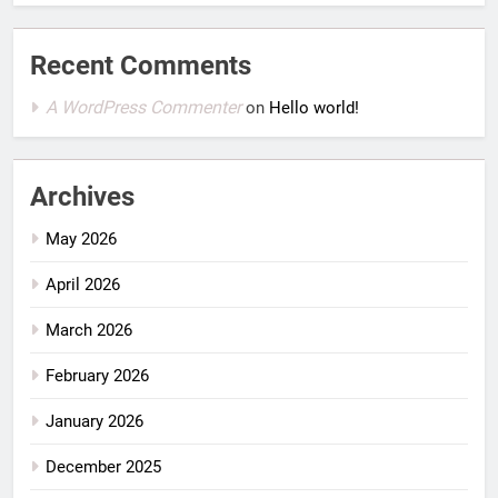
Recent Comments
A WordPress Commenter
on
Hello world!
Archives
May 2026
April 2026
March 2026
February 2026
January 2026
December 2025