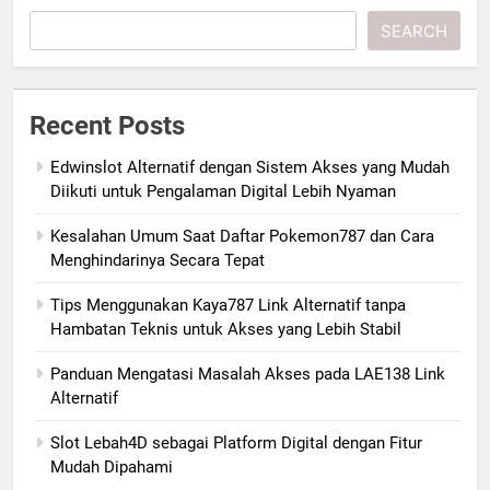
SEARCH
Recent Posts
Edwinslot Alternatif dengan Sistem Akses yang Mudah
Diikuti untuk Pengalaman Digital Lebih Nyaman
Kesalahan Umum Saat Daftar Pokemon787 dan Cara
Menghindarinya Secara Tepat
Tips Menggunakan Kaya787 Link Alternatif tanpa
Hambatan Teknis untuk Akses yang Lebih Stabil
Panduan Mengatasi Masalah Akses pada LAE138 Link
Alternatif
Slot Lebah4D sebagai Platform Digital dengan Fitur
Mudah Dipahami