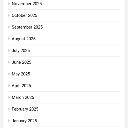
November 2025
October 2025
September 2025
August 2025
July 2025
June 2025
May 2025
April 2025
March 2025
February 2025
January 2025