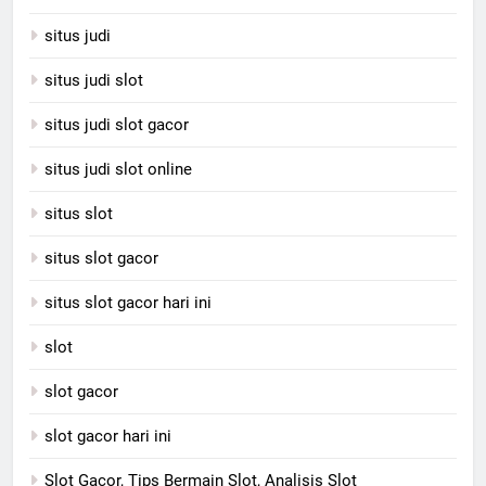
situs judi
situs judi slot
situs judi slot gacor
situs judi slot online
situs slot
situs slot gacor
situs slot gacor hari ini
slot
slot gacor
slot gacor hari ini
Slot Gacor, Tips Bermain Slot, Analisis Slot