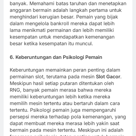
banyak. Memahami batas taruhan dan menetapkan
anggaran bermain adalah langkah pertama untuk
menghindari kerugian besar. Pemain yang bijak
dalam mengelola bankroll mereka dapat lebih
lama menikmati permainan dan lebih memiliki
kesempatan untuk mendapatkan kemenangan
besar ketika kesempatan itu muncul.
6.
Keberuntungan dan Psikologi Pemain
Keberuntungan memainkan peran penting dalam
permainan slot, terutama pada mesin
Slot Gacor
.
Meskipun hasil setiap putaran ditentukan oleh
RNG, banyak pemain merasa bahwa mereka
memiliki keberuntungan lebih ketika mereka
memilih mesin tertentu atau bertaruh dalam cara
tertentu. Psikologi pemain juga mempengaruhi
persepsi mereka terhadap pola kemenangan, yang
dapat membuat mereka merasa lebih yakin saat
bermain pada mesin tertentu. Meskipun ini adalah