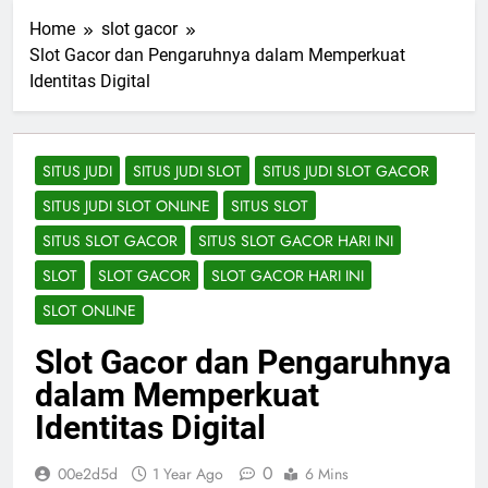
Home
slot gacor
Slot Gacor dan Pengaruhnya dalam Memperkuat
Identitas Digital
SITUS JUDI
SITUS JUDI SLOT
SITUS JUDI SLOT GACOR
SITUS JUDI SLOT ONLINE
SITUS SLOT
SITUS SLOT GACOR
SITUS SLOT GACOR HARI INI
SLOT
SLOT GACOR
SLOT GACOR HARI INI
SLOT ONLINE
Slot Gacor dan Pengaruhnya
dalam Memperkuat
Identitas Digital
0
00e2d5d
1 Year Ago
6 Mins