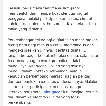
Telusuri bagaimana fenomena slot gacor
membentuk dan memperkuat identitas digital
pengguna melalui partisipasi komunitas, simbol
kolektif, dan interaksi horizontal dalam ekosistem
maya yang dinamis.
Perkembangan teknologi digital telah menciptakan
ruang baru bagi manusia untuk membangun dan
mengekspresikan dirinya: identitas digital. Di
tengah berbagai bentuk interaksi online, salah satu
fenomena yang menarik perhatian adalah
munculnya
slot gacor
—istilah yang awalnya
muncul dalam konteks permainan, namun
kemudian berkembang menjadi bagian penting
dari pembentukan identitas di dunia maya. Melalui
simbolisme, partisipasi komunitas, dan pola
interaksi horizontal,
slot gacor
kini menjadi cermin
dari dinamika identitas digital yang terus
berkembang.