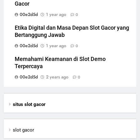
Gacor
00e2d5d
1 year ago
0
Etika Digital dan Masa Depan Slot Gacor yang
Bertanggung Jawab
00e2d5d
1 year ago
0
Memahami Keamanan di Slot Demo
Terpercaya
00e2d5d
2 years ago
0
situs slot gacor
slot gacor