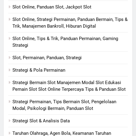
Slot Online, Panduan Slot, Jackpot Slot
Slot Online, Strategi Permainan, Panduan Bermain, Tips &
Trik, Manajemen Bankroll, Hiburan Digital
Slot Online, Tips & Trik, Panduan Permainan, Gaming
Strategi
Slot, Permainan, Panduan, Strategi
Strategi & Pola Permainan
Strategi Bermain Slot Manajemen Modal Slot Edukasi
Pemain Slot Slot Online Terpercaya Tips & Panduan Slot
Strategi Permainan, Tips Bermain Slot, Pengelolaan
Modal, Psikologi Bermain, Panduan Slot
Strategi Slot & Analisis Data
Taruhan Olahraga, Agen Bola, Keamanan Taruhan