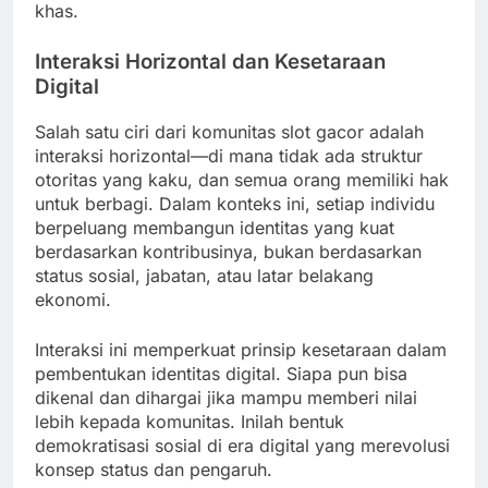
khas.
Interaksi Horizontal dan Kesetaraan
Digital
Salah satu ciri dari komunitas slot gacor adalah
interaksi horizontal—di mana tidak ada struktur
otoritas yang kaku, dan semua orang memiliki hak
untuk berbagi. Dalam konteks ini, setiap individu
berpeluang membangun identitas yang kuat
berdasarkan kontribusinya, bukan berdasarkan
status sosial, jabatan, atau latar belakang
ekonomi.
Interaksi ini memperkuat prinsip kesetaraan dalam
pembentukan identitas digital. Siapa pun bisa
dikenal dan dihargai jika mampu memberi nilai
lebih kepada komunitas. Inilah bentuk
demokratisasi sosial di era digital yang merevolusi
konsep status dan pengaruh.