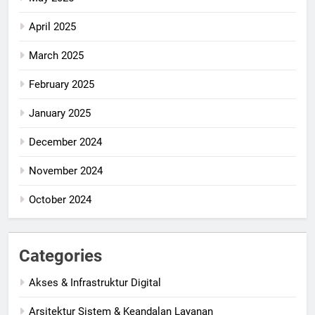
April 2025
March 2025
February 2025
January 2025
December 2024
November 2024
October 2024
Categories
Akses & Infrastruktur Digital
Arsitektur Sistem & Keandalan Layanan