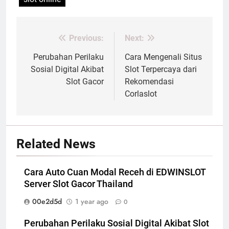
Previous:
Next:
Post
navigation
Perubahan Perilaku
Cara Mengenali Situs
Sosial Digital Akibat
Slot Terpercaya dari
Slot Gacor
Rekomendasi
Corlaslot
Related News
Cara Auto Cuan Modal Receh di EDWINSLOT
Server Slot Gacor Thailand
00e2d5d
1 year ago
0
Perubahan Perilaku Sosial Digital Akibat Slot