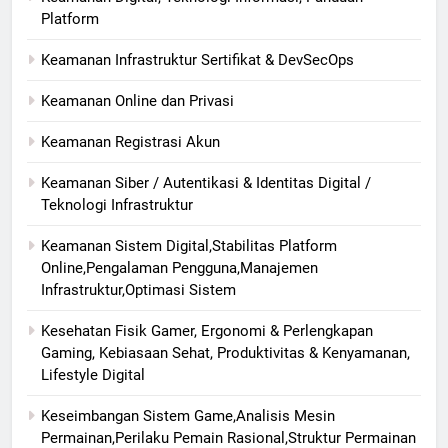
Platform
Keamanan Infrastruktur Sertifikat & DevSecOps
Keamanan Online dan Privasi
Keamanan Registrasi Akun
Keamanan Siber / Autentikasi & Identitas Digital /
Teknologi Infrastruktur
Keamanan Sistem Digital,Stabilitas Platform
Online,Pengalaman Pengguna,Manajemen
Infrastruktur,Optimasi Sistem
Kesehatan Fisik Gamer, Ergonomi & Perlengkapan
Gaming, Kebiasaan Sehat, Produktivitas & Kenyamanan,
Lifestyle Digital
Keseimbangan Sistem Game,Analisis Mesin
Permainan,Perilaku Pemain Rasional,Struktur Permainan