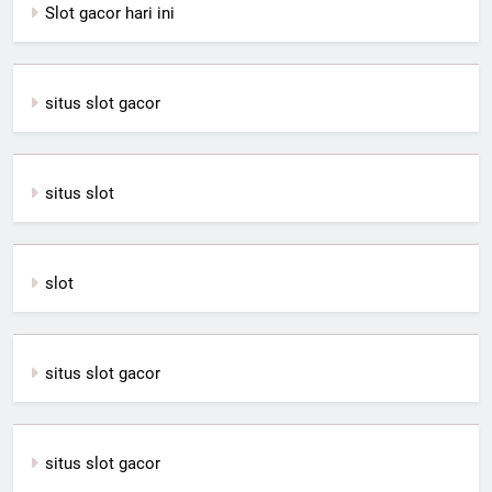
Slot gacor
h
ari ini
situs slot gacor
situs slot
slot
situs slot gacor
situs slot gacor