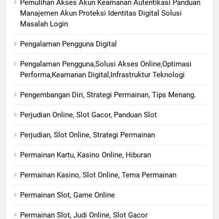
Pemulihan Akses Akun Keamanan Autentikasi Panduan
Manajemen Akun Proteksi Identitas Digital Solusi
Masalah Login
Pengalaman Pengguna Digital
Pengalaman Pengguna,Solusi Akses Online,Optimasi
Performa,Keamanan Digital,Infrastruktur Teknologi
Pengembangan Diri, Strategi Permainan, Tips Menang.
Perjudian Online, Slot Gacor, Panduan Slot
Perjudian, Slot Online, Strategi Permainan
Permainan Kartu, Kasino Online, Hiburan
Permainan Kasino, Slot Online, Tema Permainan
Permainan Slot, Game Online
Permainan Slot, Judi Online, Slot Gacor