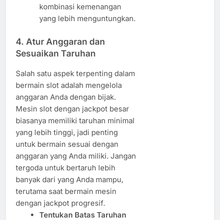
kombinasi kemenangan
yang lebih menguntungkan.
4.
Atur Anggaran dan
Sesuaikan Taruhan
Salah satu aspek terpenting dalam
bermain slot adalah mengelola
anggaran Anda dengan bijak.
Mesin slot dengan jackpot besar
biasanya memiliki taruhan minimal
yang lebih tinggi, jadi penting
untuk bermain sesuai dengan
anggaran yang Anda miliki. Jangan
tergoda untuk bertaruh lebih
banyak dari yang Anda mampu,
terutama saat bermain mesin
dengan jackpot progresif.
Tentukan Batas Taruhan