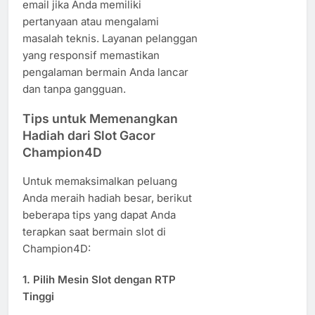
email jika Anda memiliki
pertanyaan atau mengalami
masalah teknis. Layanan pelanggan
yang responsif memastikan
pengalaman bermain Anda lancar
dan tanpa gangguan.
Tips untuk Memenangkan
Hadiah dari Slot Gacor
Champion4D
Untuk memaksimalkan peluang
Anda meraih hadiah besar, berikut
beberapa tips yang dapat Anda
terapkan saat bermain slot di
Champion4D:
1.
Pilih Mesin Slot dengan RTP
Tinggi