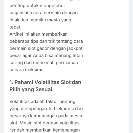
penting untuk mengetahui
bagaimana cara bermain dengan
bijak dan memilih mesin yang
tepat.
Artikel ini akan memberikan
beberapa tips dan trik tentang cara
bermain slot gacor dengan jackpot
besar agar Anda bisa menang lebih
sering dan menikmati permainan
secara maksimal.
1.
Pahami Volatilitas Slot dan
Pilih yang Sesuai
Volatilitas adalah faktor penting
yang mempengaruhi frekuensi dan
besarnya kemenangan pada mesin
slot. Mesin slot dengan volatilitas
rendah memberikan kemenangan