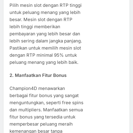
Pilih mesin slot dengan RTP tinggi
untuk peluang menang yang lebih
besar. Mesin slot dengan RTP
lebih tinggi memberikan
pembayaran yang lebih besar dan
lebih sering dalam jangka panjang.
Pastikan untuk memilih mesin slot
dengan RTP minimal 95% untuk
peluang menang yang lebih baik.
2.
Manfaatkan Fitur Bonus
Champion4D menawarkan
berbagai fitur bonus yang sangat
menguntungkan, seperti free spins
dan multipliers. Manfaatkan semua
fitur bonus yang tersedia untuk
memperbesar peluang meraih
kemenangan besar tanpa