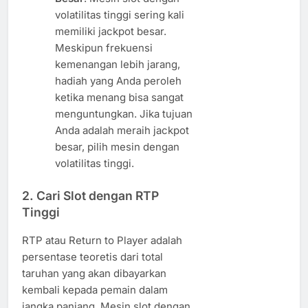
volatilitas tinggi sering kali
memiliki jackpot besar.
Meskipun frekuensi
kemenangan lebih jarang,
hadiah yang Anda peroleh
ketika menang bisa sangat
menguntungkan. Jika tujuan
Anda adalah meraih jackpot
besar, pilih mesin dengan
volatilitas tinggi.
2.
Cari Slot dengan RTP
Tinggi
RTP atau Return to Player adalah
persentase teoretis dari total
taruhan yang akan dibayarkan
kembali kepada pemain dalam
jangka panjang. Mesin slot dengan