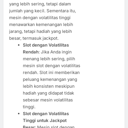
yang lebih sering, tetapi dalam
jumlah yang kecil. Sementara itu,
mesin dengan volatilitas tinggi
menawarkan kemenangan lebih
jarang, tetapi hadiah yang lebih
besar, termasuk jackpot.
Slot dengan Volatilitas
Rendah
: Jika Anda ingin
menang lebih sering, pilih
mesin slot dengan volatilitas
rendah. Slot ini memberikan
peluang kemenangan yang
lebih konsisten meskipun
hadiah yang didapat tidak
sebesar mesin volatilitas
tinggi.
Slot dengan Volatilitas
Tinggi untuk Jackpot
Besar
: Mesin slot dengan