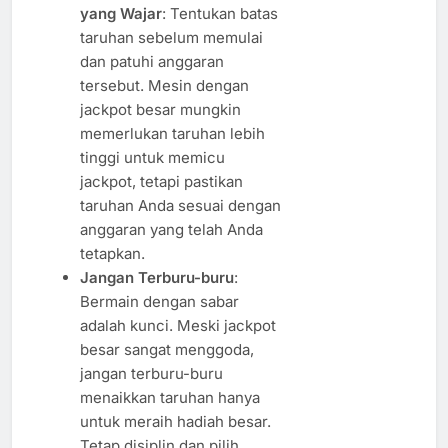
yang Wajar
: Tentukan batas
taruhan sebelum memulai
dan patuhi anggaran
tersebut. Mesin dengan
jackpot besar mungkin
memerlukan taruhan lebih
tinggi untuk memicu
jackpot, tetapi pastikan
taruhan Anda sesuai dengan
anggaran yang telah Anda
tetapkan.
Jangan Terburu-buru
:
Bermain dengan sabar
adalah kunci. Meski jackpot
besar sangat menggoda,
jangan terburu-buru
menaikkan taruhan hanya
untuk meraih hadiah besar.
Tetap disiplin dan pilih