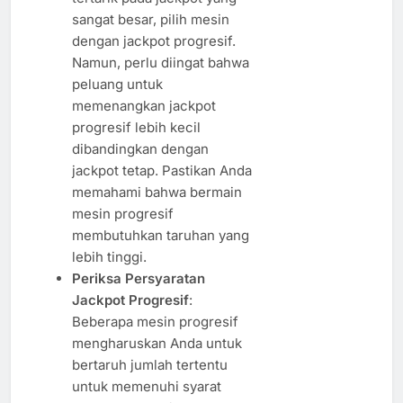
sangat besar, pilih mesin
dengan jackpot progresif.
Namun, perlu diingat bahwa
peluang untuk
memenangkan jackpot
progresif lebih kecil
dibandingkan dengan
jackpot tetap. Pastikan Anda
memahami bahwa bermain
mesin progresif
membutuhkan taruhan yang
lebih tinggi.
Periksa Persyaratan
Jackpot Progresif
:
Beberapa mesin progresif
mengharuskan Anda untuk
bertaruh jumlah tertentu
untuk memenuhi syarat