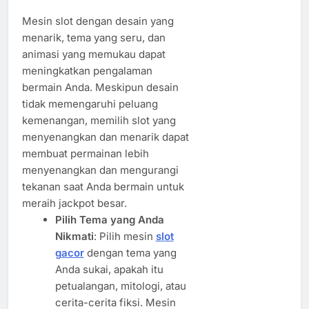
Mesin slot dengan desain yang
menarik, tema yang seru, dan
animasi yang memukau dapat
meningkatkan pengalaman
bermain Anda. Meskipun desain
tidak memengaruhi peluang
kemenangan, memilih slot yang
menyenangkan dan menarik dapat
membuat permainan lebih
menyenangkan dan mengurangi
tekanan saat Anda bermain untuk
meraih jackpot besar.
Pilih Tema yang Anda
Nikmati
: Pilih mesin
slot
gacor
dengan tema yang
Anda sukai, apakah itu
petualangan, mitologi, atau
cerita-cerita fiksi. Mesin