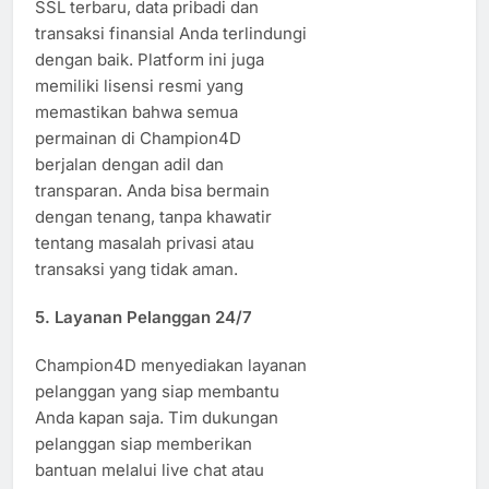
SSL terbaru, data pribadi dan
transaksi finansial Anda terlindungi
dengan baik. Platform ini juga
memiliki lisensi resmi yang
memastikan bahwa semua
permainan di Champion4D
berjalan dengan adil dan
transparan. Anda bisa bermain
dengan tenang, tanpa khawatir
tentang masalah privasi atau
transaksi yang tidak aman.
5.
Layanan Pelanggan 24/7
Champion4D menyediakan layanan
pelanggan yang siap membantu
Anda kapan saja. Tim dukungan
pelanggan siap memberikan
bantuan melalui live chat atau