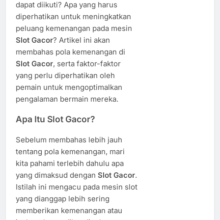
dapat diikuti? Apa yang harus
diperhatikan untuk meningkatkan
peluang kemenangan pada mesin
Slot Gacor
? Artikel ini akan
membahas pola kemenangan di
Slot Gacor
, serta faktor-faktor
yang perlu diperhatikan oleh
pemain untuk mengoptimalkan
pengalaman bermain mereka.
Apa Itu Slot Gacor?
Sebelum membahas lebih jauh
tentang pola kemenangan, mari
kita pahami terlebih dahulu apa
yang dimaksud dengan
Slot Gacor
.
Istilah ini mengacu pada mesin slot
yang dianggap lebih sering
memberikan kemenangan atau