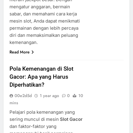
mengatur anggaran, bermain
sabar, dan memahami cara kerja
mesin slot, Anda dapat menikmati
permainan dengan lebih percaya
diri dan memaksimalkan peluang
kemenangan.
Read More
Pola Kemenangan di Slot
Gacor: Apa yang Harus
Diperhatikan?
00e2d5d
1 year ago
0
10
mins
Pelajari pola kemenangan yang
sering muncul di mesin
Slot Gacor
dan faktor-faktor yang