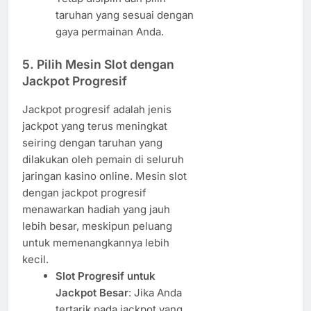
taruhan yang sesuai dengan
gaya permainan Anda.
5.
Pilih Mesin Slot dengan
Jackpot Progresif
Jackpot progresif adalah jenis
jackpot yang terus meningkat
seiring dengan taruhan yang
dilakukan oleh pemain di seluruh
jaringan kasino online. Mesin slot
dengan jackpot progresif
menawarkan hadiah yang jauh
lebih besar, meskipun peluang
untuk memenangkannya lebih
kecil.
Slot Progresif untuk
Jackpot Besar
: Jika Anda
tertarik pada jackpot yang