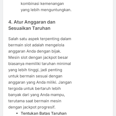
kombinasi kemenangan
yang lebih menguntungkan.
4.
Atur Anggaran dan
Sesuaikan Taruhan
Salah satu aspek terpenting dalam
bermain slot adalah mengelola
anggaran Anda dengan bijak.
Mesin slot dengan jackpot besar
biasanya memiliki taruhan minimal
yang lebih tinggi, jadi penting
untuk bermain sesuai dengan
anggaran yang Anda miliki. Jangan
tergoda untuk bertaruh lebih
banyak dari yang Anda mampu,
terutama saat bermain mesin
dengan jackpot progresif.
Tentukan Batas Taruhan