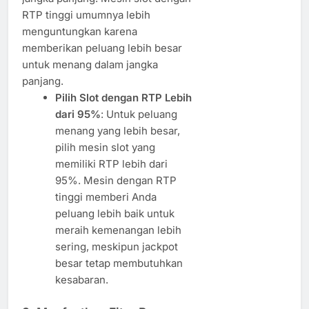
RTP tinggi umumnya lebih
menguntungkan karena
memberikan peluang lebih besar
untuk menang dalam jangka
panjang.
Pilih Slot dengan RTP Lebih
dari 95%
: Untuk peluang
menang yang lebih besar,
pilih mesin slot yang
memiliki RTP lebih dari
95%. Mesin dengan RTP
tinggi memberi Anda
peluang lebih baik untuk
meraih kemenangan lebih
sering, meskipun jackpot
besar tetap membutuhkan
kesabaran.