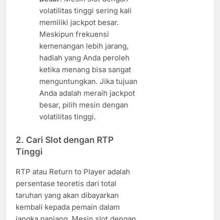
volatilitas tinggi sering kali
memiliki jackpot besar.
Meskipun frekuensi
kemenangan lebih jarang,
hadiah yang Anda peroleh
ketika menang bisa sangat
menguntungkan. Jika tujuan
Anda adalah meraih jackpot
besar, pilih mesin dengan
volatilitas tinggi.
2.
Cari Slot dengan RTP
Tinggi
RTP atau Return to Player adalah
persentase teoretis dari total
taruhan yang akan dibayarkan
kembali kepada pemain dalam
jangka panjang. Mesin slot dengan