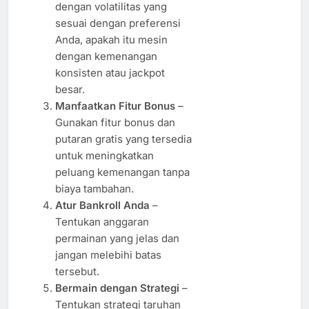
dengan volatilitas yang
sesuai dengan preferensi
Anda, apakah itu mesin
dengan kemenangan
konsisten atau jackpot
besar.
Manfaatkan Fitur Bonus
–
Gunakan fitur bonus dan
putaran gratis yang tersedia
untuk meningkatkan
peluang kemenangan tanpa
biaya tambahan.
Atur Bankroll Anda
–
Tentukan anggaran
permainan yang jelas dan
jangan melebihi batas
tersebut.
Bermain dengan Strategi
–
Tentukan strategi taruhan