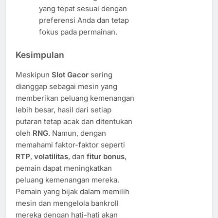
yang tepat sesuai dengan
preferensi Anda dan tetap
fokus pada permainan.
Kesimpulan
Meskipun
Slot Gacor
sering
dianggap sebagai mesin yang
memberikan peluang kemenangan
lebih besar, hasil dari setiap
putaran tetap acak dan ditentukan
oleh
RNG
. Namun, dengan
memahami faktor-faktor seperti
RTP
,
volatilitas
, dan
fitur bonus
,
pemain dapat meningkatkan
peluang kemenangan mereka.
Pemain yang bijak dalam memilih
mesin dan mengelola bankroll
mereka dengan hati-hati akan