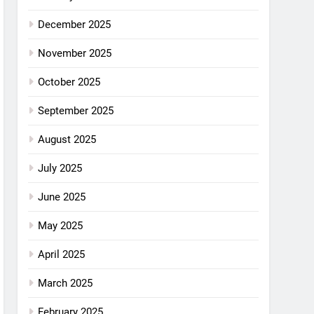
December 2025
November 2025
October 2025
September 2025
August 2025
July 2025
June 2025
May 2025
April 2025
March 2025
February 2025