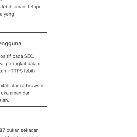
 lebih aman, tetapi
ya yang
Pengguna
ositif pada SEO.
al peringkat dalam
kan HTTPS lebih
 bilah alamat browser
reka aman dan
alah.
787
bukan sekadar