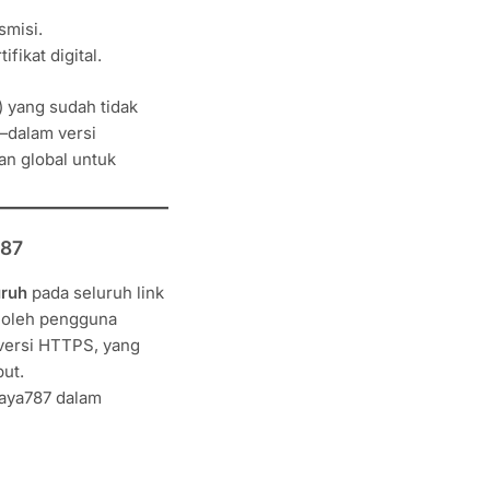
smisi.
ifikat digital.
 yang sudah tidak
—dalam versi
an global untuk
787
uruh
pada seluruh link
s oleh pengguna
 versi HTTPS, yang
but.
Kaya787 dalam