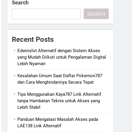
Search
SEARCH
Recent Posts
Edwinslot Alternatif dengan Sistem Akses
yang Mudah Diikuti untuk Pengalaman Digital
Lebih Nyaman
Kesalahan Umum Saat Daftar Pokemon787
dan Cara Menghindarinya Secara Tepat
Tips Menggunakan Kaya787 Link Alternatif
tanpa Hambatan Teknis untuk Akses yang
Lebih Stabil
Panduan Mengatasi Masalah Akses pada
LAE138 Link Alternatif