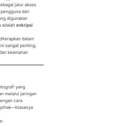
ebagai jalur akses
 pengguna dari
yang digunakan
a adalah
enkripsi
 diterapkan dalam
ini sangat penting,
 dan keamanan
ptografi yang
n melalui jaringan
dengan cara
a pihak—biasanya
a: