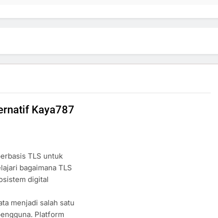
ernatif Kaya787
 berbasis TLS untuk
lajari bagaimana TLS
osistem digital
ata menjadi salah satu
pengguna. Platform