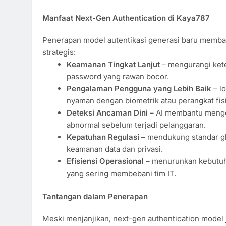
Manfaat Next-Gen Authentication di Kaya787
Penerapan model autentikasi generasi baru memba
strategis:
Keamanan Tingkat Lanjut
– mengurangi ket
password yang rawan bocor.
Pengalaman Pengguna yang Lebih Baik
– lo
nyaman dengan biometrik atau perangkat fisi
Deteksi Ancaman Dini
– AI membantu mengen
abnormal sebelum terjadi pelanggaran.
Kepatuhan Regulasi
– mendukung standar glo
keamanan data dan privasi.
Efisiensi Operasional
– menurunkan kebutuh
yang sering membebani tim IT.
Tantangan dalam Penerapan
Meski menjanjikan, next-gen authentication model