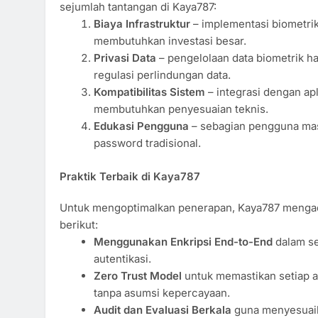
sejumlah tantangan di Kaya787:
Biaya Infrastruktur
– implementasi biometrik
membutuhkan investasi besar.
Privasi Data
– pengelolaan data biometrik h
regulasi perlindungan data.
Kompatibilitas Sistem
– integrasi dengan apl
membutuhkan penyesuaian teknis.
Edukasi Pengguna
– sebagian pengguna mas
password tradisional.
Praktik Terbaik di Kaya787
Untuk mengoptimalkan penerapan, Kaya787 mengado
berikut:
Menggunakan Enkripsi End-to-End
dalam s
autentikasi.
Zero Trust Model
untuk memastikan setiap ak
tanpa asumsi kepercayaan.
Audit dan Evaluasi Berkala
guna menyesuaik