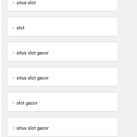
situs slot
slot
situs slot gacor
situs slot gacor
slot gacor
situs slot gacor