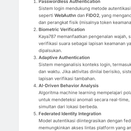
Passwordless Authentication
Sistem login mendukung metode autentikasi
seperti
WebAuthn
dan
FIDO2
, yang mengand
dan perangkat fisik (misalnya token keaman
Biometric Verification
Kaya787 memanfaatkan pengenalan wajah, sid
verifikasi suara sebagai lapisan keamanan ya
dipalsukan.
Adaptive Authentication
Sistem menganalisis konteks login, termasuk
dan waktu. Jika aktivitas dinilai berisiko, 
lapisan verifikasi tambahan.
AI-Driven Behavior Analysis
Algoritma machine learning mempelajari pol
untuk mendeteksi anomali secara real-time, 
simultan dari lokasi berbeda.
Federated Identity Integration
Model autentikasi diintegrasikan dengan fede
memungkinkan akses lintas platform yang a