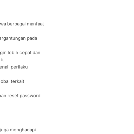
wa berbagai manfaat
ergantungan pada
gin lebih cepat dan
k.
ali perilaku
bal terkait
an reset password
 juga menghadapi