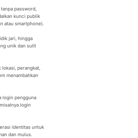
 tanpa password,
alkan kunci publik
an atau smartphone).
ik jari, hingga
ng unik dan sulit
 lokasi, perangkat,
sistem menambahkan
a login pengguna
misalnya login
rasi identitas untuk
man dan mulus.