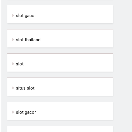
slot gacor
slot thailand
slot
situs slot
slot gacor