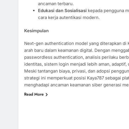
ancaman terbaru.
Edukasi dan Sosialisasi
kepada pengguna me
cara kerja autentikasi modern.
Kesimpulan
Next-gen authentication model yang diterapkan d
arah baru dalam keamanan digital. Dengan mengga
passwordless authentication, analisis perilaku berba
identitas, sistem login menjadi lebih aman, adaptif
Meski tantangan biaya, privasi, dan adopsi penggun
strategi ini memperkuat posisi Kaya787 sebagai pla
menghadapi ancaman keamanan siber generasi me
Read More