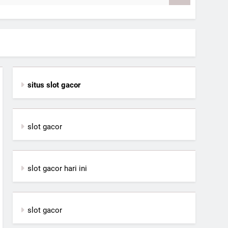
situs slot gacor
slot gacor
slot gacor hari ini
slot gacor