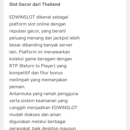
Slot Gacor dari Thailand
EDWINSLOT dikenal sebagai
platform slot online dengan
reputasi gacor, yang berarti
peluang menang dan jackpot lebih
besar dibanding banyak server
lain. Platform ini menawarkan
koleksi game beragam dengan
RTP (Return to Player) yang
kompetitif dan fitur bonus
melimpah yang memanjakan
pemain.
Antarmuka yang ramah pengguna
serta sistem keamanan yang
canggih menjadikan EDWINSLOT
mudah diakses dan aman
digunakan melalui berbagai
perangkat, baik desktop maupun