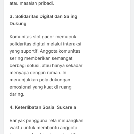
atau masalah pribadi.
3.
Solidaritas Digital dan Saling
Dukung
Komunitas slot gacor memupuk
solidaritas digital melalui interaksi
yang suportif. Anggota komunitas
sering memberikan semangat,
berbagi solusi, atau hanya sekadar
menyapa dengan ramah. Ini
menunjukkan pola dukungan
emosional yang kuat di ruang
daring.
4.
Keterlibatan Sosial Sukarela
Banyak pengguna rela meluangkan
waktu untuk membantu anggota