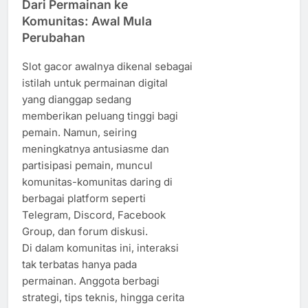
Dari Permainan ke
Komunitas: Awal Mula
Perubahan
Slot gacor awalnya dikenal sebagai
istilah untuk permainan digital
yang dianggap sedang
memberikan peluang tinggi bagi
pemain. Namun, seiring
meningkatnya antusiasme dan
partisipasi pemain, muncul
komunitas-komunitas daring di
berbagai platform seperti
Telegram, Discord, Facebook
Group, dan forum diskusi.
Di dalam komunitas ini, interaksi
tak terbatas hanya pada
permainan. Anggota berbagi
strategi, tips teknis, hingga cerita