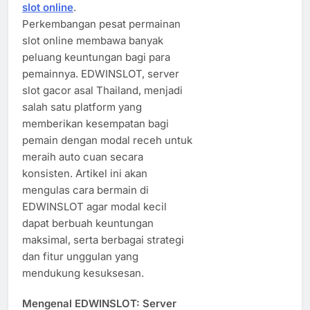
slot online
.
Perkembangan pesat permainan
slot online membawa banyak
peluang keuntungan bagi para
pemainnya. EDWINSLOT, server
slot gacor asal Thailand, menjadi
salah satu platform yang
memberikan kesempatan bagi
pemain dengan modal receh untuk
meraih auto cuan secara
konsisten. Artikel ini akan
mengulas cara bermain di
EDWINSLOT agar modal kecil
dapat berbuah keuntungan
maksimal, serta berbagai strategi
dan fitur unggulan yang
mendukung kesuksesan.
Mengenal EDWINSLOT: Server