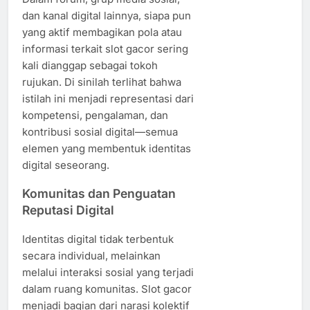
dan kanal digital lainnya, siapa pun
yang aktif membagikan pola atau
informasi terkait slot gacor sering
kali dianggap sebagai tokoh
rujukan. Di sinilah terlihat bahwa
istilah ini menjadi representasi dari
kompetensi, pengalaman, dan
kontribusi sosial digital—semua
elemen yang membentuk identitas
digital seseorang.
Komunitas dan Penguatan
Reputasi Digital
Identitas digital tidak terbentuk
secara individual, melainkan
melalui interaksi sosial yang terjadi
dalam ruang komunitas. Slot gacor
menjadi bagian dari narasi kolektif