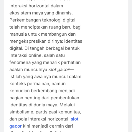
interaksi horizontal dalam
ekosistem maya yang dinamis.
Perkembangan teknologi digital
telah menciptakan ruang baru bagi
manusia untuk membangun dan
mengekspresikan dirinya: identitas
digital. Di tengah berbagai bentuk
interaksi online, salah satu
fenomena yang menarik perhatian
adalah munculnya
slot gacor
—
istilah yang awalnya muncul dalam
konteks permainan, namun
kemudian berkembang menjadi
bagian penting dari pembentukan
identitas di dunia maya. Melalui
simbolisme, partisipasi komunitas,
dan pola interaksi horizontal,
slot
gacor
kini menjadi cermin dari