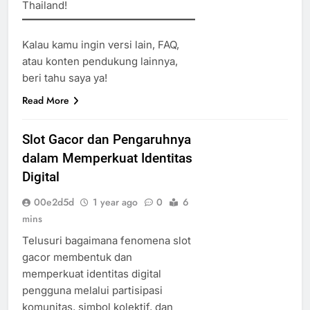
Thailand!
Kalau kamu ingin versi lain, FAQ,
atau konten pendukung lainnya,
beri tahu saya ya!
Read More
Slot Gacor dan Pengaruhnya
dalam Memperkuat Identitas
Digital
00e2d5d
1 year ago
0
6
mins
Telusuri bagaimana fenomena slot
gacor membentuk dan
memperkuat identitas digital
pengguna melalui partisipasi
komunitas, simbol kolektif, dan