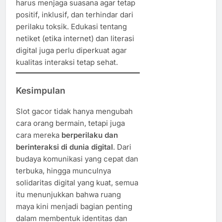
harus menjaga suasana agar tetap
positif, inklusif, dan terhindar dari
perilaku toksik. Edukasi tentang
netiket (etika internet) dan literasi
digital juga perlu diperkuat agar
kualitas interaksi tetap sehat.
Kesimpulan
Slot gacor tidak hanya mengubah
cara orang bermain, tetapi juga
cara mereka
berperilaku dan
berinteraksi di dunia digital
. Dari
budaya komunikasi yang cepat dan
terbuka, hingga munculnya
solidaritas digital yang kuat, semua
itu menunjukkan bahwa ruang
maya kini menjadi bagian penting
dalam membentuk identitas dan