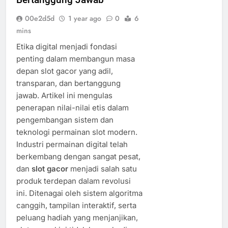
00e2d5d
1 year ago
0
6
mins
Etika digital menjadi fondasi
penting dalam membangun masa
depan slot gacor yang adil,
transparan, dan bertanggung
jawab. Artikel ini mengulas
penerapan nilai-nilai etis dalam
pengembangan sistem dan
teknologi permainan slot modern.
Industri permainan digital telah
berkembang dengan sangat pesat,
dan
slot gacor
menjadi salah satu
produk terdepan dalam revolusi
ini. Ditenagai oleh sistem algoritma
canggih, tampilan interaktif, serta
peluang hadiah yang menjanjikan,