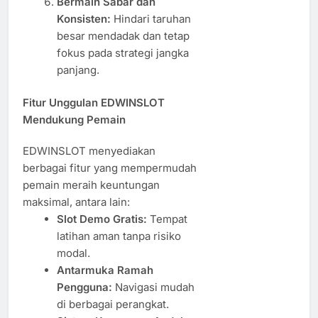
Bermain Sabar dan
Konsisten:
Hindari taruhan
besar mendadak dan tetap
fokus pada strategi jangka
panjang.
Fitur Unggulan EDWINSLOT
Mendukung Pemain
EDWINSLOT menyediakan
berbagai fitur yang mempermudah
pemain meraih keuntungan
maksimal, antara lain:
Slot Demo Gratis:
Tempat
latihan aman tanpa risiko
modal.
Antarmuka Ramah
Pengguna:
Navigasi mudah
di berbagai perangkat.