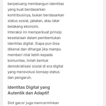
berpeluang membangun identitas
yang kuat berdasarkan
kontribusinya, bukan berdasarkan
status sosial, jabatan, atau latar
belakang ekonomi.
Interaksi ini memperkuat prinsip
kesetaraan dalam pembentukan
identitas digital. Siapa pun bisa
dikenal dan dihargai jika mampu
memberi nilai lebih kepada
komunitas. Inilah bentuk
demokratisasi sosial di era digital
yang merevolusi konsep status
dan pengaruh.
Identitas Digital yang
Autentik dan Adaptif
Slot gacor juga mencerminkan