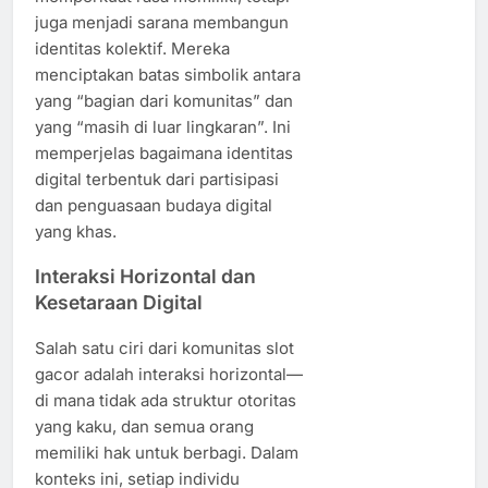
juga menjadi sarana membangun
identitas kolektif. Mereka
menciptakan batas simbolik antara
yang “bagian dari komunitas” dan
yang “masih di luar lingkaran”. Ini
memperjelas bagaimana identitas
digital terbentuk dari partisipasi
dan penguasaan budaya digital
yang khas.
Interaksi Horizontal dan
Kesetaraan Digital
Salah satu ciri dari komunitas slot
gacor adalah interaksi horizontal—
di mana tidak ada struktur otoritas
yang kaku, dan semua orang
memiliki hak untuk berbagi. Dalam
konteks ini, setiap individu