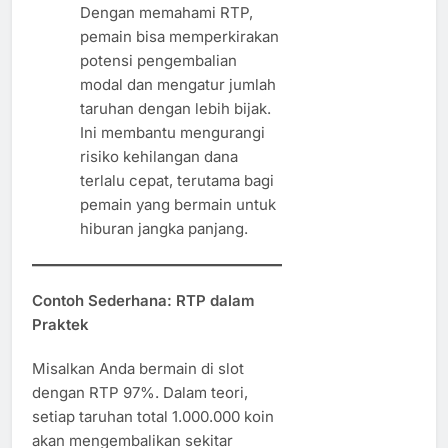
Dengan memahami RTP,
pemain bisa memperkirakan
potensi pengembalian
modal dan mengatur jumlah
taruhan dengan lebih bijak.
Ini membantu mengurangi
risiko kehilangan dana
terlalu cepat, terutama bagi
pemain yang bermain untuk
hiburan jangka panjang.
Contoh Sederhana: RTP dalam
Praktek
Misalkan Anda bermain di slot
dengan RTP 97%. Dalam teori,
setiap taruhan total 1.000.000 koin
akan mengembalikan sekitar