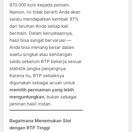
970.000 koin kepada pemain.
Namun, ini tidak berarti Anda akan
selalu mendapatkan kembali 97%
dari taruhan Anda setiap kali
bermain. Dalam kenyataannya,
hasil bisa sangat bervariasi —
Anda bisa menang besar dalam
waktu singkat atau kehilangan
saldo sebelum RTP bekerja sesuai
statistik jangka panjangnya.
Karena itu, RTP sebaiknya
digunakan sebagai acuan untuk
memilih permainan yang lebih
menguntungkan
, bukan sebagai
jaminan hasil instan.
Bagaimana Menemukan Slot
dengan RTP Tinggi