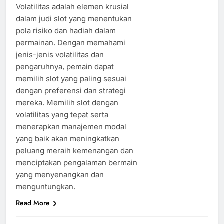
Volatilitas adalah elemen krusial
dalam judi slot yang menentukan
pola risiko dan hadiah dalam
permainan. Dengan memahami
jenis-jenis volatilitas dan
pengaruhnya, pemain dapat
memilih slot yang paling sesuai
dengan preferensi dan strategi
mereka. Memilih slot dengan
volatilitas yang tepat serta
menerapkan manajemen modal
yang baik akan meningkatkan
peluang meraih kemenangan dan
menciptakan pengalaman bermain
yang menyenangkan dan
menguntungkan.
Read More