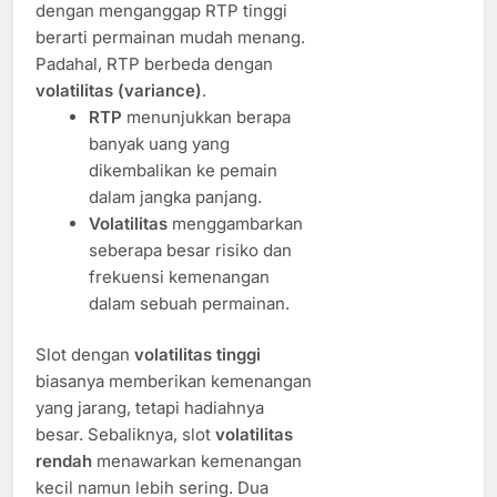
dengan menganggap RTP tinggi
berarti permainan mudah menang.
Padahal, RTP berbeda dengan
volatilitas (variance)
.
RTP
menunjukkan berapa
banyak uang yang
dikembalikan ke pemain
dalam jangka panjang.
Volatilitas
menggambarkan
seberapa besar risiko dan
frekuensi kemenangan
dalam sebuah permainan.
Slot dengan
volatilitas tinggi
biasanya memberikan kemenangan
yang jarang, tetapi hadiahnya
besar. Sebaliknya, slot
volatilitas
rendah
menawarkan kemenangan
kecil namun lebih sering. Dua