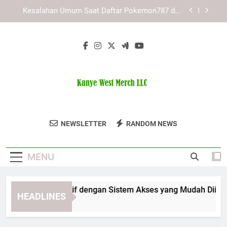
Skip
Tips Menggunakan Kaya787 Link Alternatif tanpa
to
Hambatan Teknis untuk Akses yang Lebih Stabil
content
Panduan Mengatasi Masalah Akses pada LAE138
Link Alternatif
Edwinslot Alternatif dengan Sistem Akses yang
Mudah Diikuti untuk Pengalaman Digital Lebih
Nyaman
Kesalahan Umum Saat Daftar Pokemon787 dan
Cara Menghindarinya Secara Tepat
Tips Menggunakan Kaya787 Link Alternatif tanpa
Hambatan Teknis untuk Akses yang Lebih Stabil
Kanye West
Dapatkan Merchandise Resmi Kanye West
Panduan Mengatasi Masalah Akses pada LAE138
NEWSLETTER
RANDOM NEWS
Merch LLC
Link Alternatif
Di Kanye West Merch LLC.
MENU
winslot Alternatif dengan Sistem Akses yang Mudah Diikuti u
HEADLINES
onths Ago