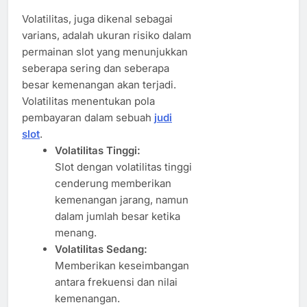
Volatilitas, juga dikenal sebagai
varians, adalah ukuran risiko dalam
permainan slot yang menunjukkan
seberapa sering dan seberapa
besar kemenangan akan terjadi.
Volatilitas menentukan pola
pembayaran dalam sebuah
judi
slot
.
Volatilitas Tinggi:
Slot dengan volatilitas tinggi
cenderung memberikan
kemenangan jarang, namun
dalam jumlah besar ketika
menang.
Volatilitas Sedang:
Memberikan keseimbangan
antara frekuensi dan nilai
kemenangan.