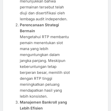
menunjukkan bahwa
permainan tersebut telah
diuji dan disertifikasi oleh
lembaga audit independen.
Perencanaan Strategi
Bermain
Mengetahui RTP membantu
pemain menentukan slot
mana yang lebih
menguntungkan dalam
jangka panjang. Meskipun
keberuntungan tetap
berperan besar, memilih slot
dengan RTP tinggi
meningkatkan peluang
mendapatkan hasil yang
lebih konsisten.
Manajemen Bankroll yang
Lebih Efisien