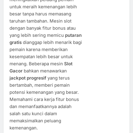
untuk meraih kemenangan lebih
besar tanpa harus memasang
taruhan tambahan. Mesin slot
dengan banyak fitur bonus atau
yang lebih sering memicu
putaran
gratis
dianggap lebih menarik bagi
pemain karena memberikan
kesempatan lebih besar untuk
menang. Beberapa mesin
Slot
Gacor
bahkan menawarkan
jackpot progresif
yang terus
bertambah, memberi pemain
potensi kemenangan yang besar.
Memahami cara kerja fitur bonus
dan memanfaatkannya adalah
salah satu kunci dalam
memaksimalkan peluang
kemenangan.