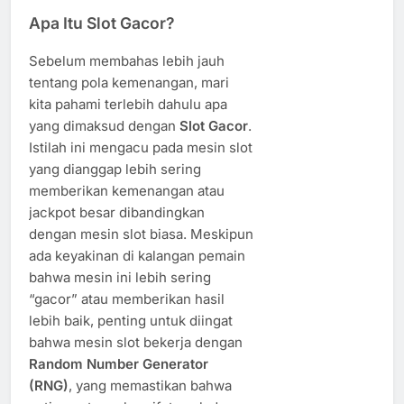
Apa Itu Slot Gacor?
Sebelum membahas lebih jauh
tentang pola kemenangan, mari
kita pahami terlebih dahulu apa
yang dimaksud dengan
Slot Gacor
.
Istilah ini mengacu pada mesin slot
yang dianggap lebih sering
memberikan kemenangan atau
jackpot besar dibandingkan
dengan mesin slot biasa. Meskipun
ada keyakinan di kalangan pemain
bahwa mesin ini lebih sering
“gacor” atau memberikan hasil
lebih baik, penting untuk diingat
bahwa mesin slot bekerja dengan
Random Number Generator
(RNG)
, yang memastikan bahwa