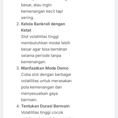
besar, atau ingin
kemenangan kecil tapi
sering.
Kelola Bankroll dengan
Ketat
Slot volatilitas tinggi
membutuhkan modal lebih
besar agar bisa bertahan
selama periode tanpa
kemenangan.
Manfaatkan Mode Demo
Coba slot dengan berbagai
volatilitas untuk merasakan
pola kemenangan dan
menyesuaikan gaya
bermain.
Tentukan Durasi Bermain
Volatilitas tinggi cocok