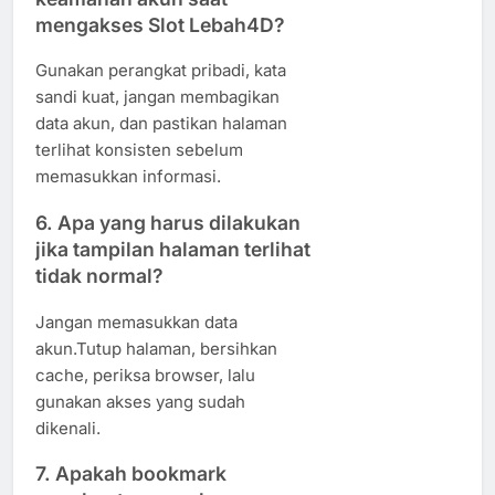
mengakses Slot Lebah4D?
Gunakan perangkat pribadi, kata
sandi kuat, jangan membagikan
data akun, dan pastikan halaman
terlihat konsisten sebelum
memasukkan informasi.
6. Apa yang harus dilakukan
jika tampilan halaman terlihat
tidak normal?
Jangan memasukkan data
akun.Tutup halaman, bersihkan
cache, periksa browser, lalu
gunakan akses yang sudah
dikenali.
7. Apakah bookmark