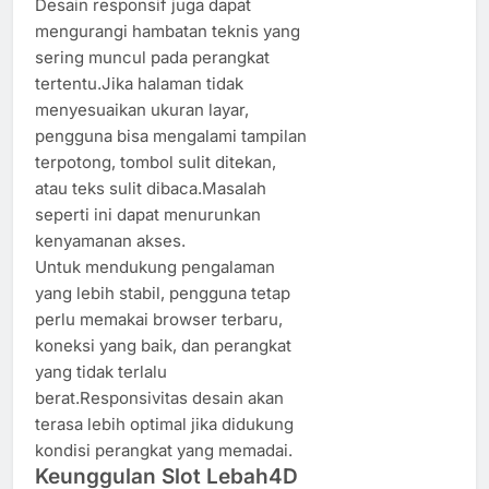
Desain responsif juga dapat
mengurangi hambatan teknis yang
sering muncul pada perangkat
tertentu.Jika halaman tidak
menyesuaikan ukuran layar,
pengguna bisa mengalami tampilan
terpotong, tombol sulit ditekan,
atau teks sulit dibaca.Masalah
seperti ini dapat menurunkan
kenyamanan akses.
Untuk mendukung pengalaman
yang lebih stabil, pengguna tetap
perlu memakai browser terbaru,
koneksi yang baik, dan perangkat
yang tidak terlalu
berat.Responsivitas desain akan
terasa lebih optimal jika didukung
kondisi perangkat yang memadai.
Keunggulan Slot Lebah4D