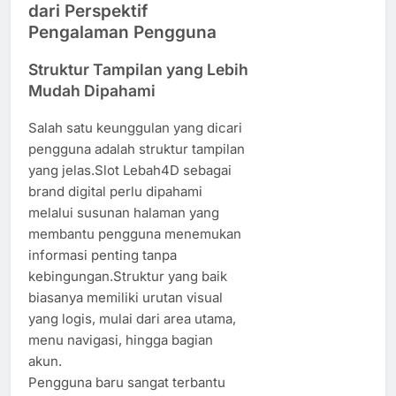
dari Perspektif
Pengalaman Pengguna
Struktur Tampilan yang Lebih
Mudah Dipahami
Salah satu keunggulan yang dicari
pengguna adalah struktur tampilan
yang jelas.Slot Lebah4D sebagai
brand digital perlu dipahami
melalui susunan halaman yang
membantu pengguna menemukan
informasi penting tanpa
kebingungan.Struktur yang baik
biasanya memiliki urutan visual
yang logis, mulai dari area utama,
menu navigasi, hingga bagian
akun.
Pengguna baru sangat terbantu