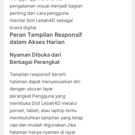
pengalaman visual menjadi bagian
penting dari cara pengguna
menilai Slot Lebah4D sebagai
brand digital.
Peran Tampilan Responsif
dalam Akses Harian
Nyaman Dibuka dari
Berbagai Perangkat
Tampilan responsif berarti
halaman dapat menyesuaikan diri
dengan ukuran layar
perangkat.Pengguna yang
membuka Slot Lebah4D melalui
ponsel, tablet, atau laptop tentu
membutuhkan tampilan yang tetap
rapi dan mudah digunakan.Jika
halaman hanya nyaman di layar