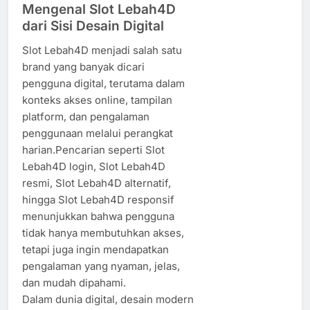
Mengenal Slot Lebah4D
dari Sisi Desain Digital
Slot Lebah4D menjadi salah satu
brand yang banyak dicari
pengguna digital, terutama dalam
konteks akses online, tampilan
platform, dan pengalaman
penggunaan melalui perangkat
harian.Pencarian seperti Slot
Lebah4D login, Slot Lebah4D
resmi, Slot Lebah4D alternatif,
hingga Slot Lebah4D responsif
menunjukkan bahwa pengguna
tidak hanya membutuhkan akses,
tetapi juga ingin mendapatkan
pengalaman yang nyaman, jelas,
dan mudah dipahami.
Dalam dunia digital, desain modern