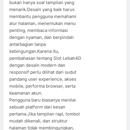
bukan hanya soal tampilan yang
menarik.Desain yang baik harus
membantu pengguna memahami
alur halaman, menemukan menu
penting, membaca informasi
dengan nyaman, dan berpindah
antarbagian tanpa
kebingungan.Karena itu,
pembahasan tentang Slot Lebah4D
dengan desain modern dan
responsif perlu dilihat dari sudut
pandang user experience, akses
mobile, performa browser, serta
keamanan akun.
Pengguna baru biasanya menilai
sebuah platform dari kesan
pertama.Jika tampilan rapi, tombol
mudah dikenali, dan struktur
halaman tidak membingungkan,