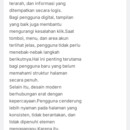
terarah, dan informasi yang
ditempatkan secara logis.
Bagi pengguna digital, tampilan
yang baik juga membantu
mengurangi kesalahan klik.Saat
tombol, menu, dan area akun
terlihat jelas, pengguna tidak perlu
menebak-nebak langkah
berikutnya.Hal ini penting terutama
bagi pengguna baru yang belum
memahami struktur halaman
secara penuh.
Selain itu, desain modern
berhubungan erat dengan
kepercayaan.Pengguna cenderung
lebih nyaman pada halaman yang
konsisten, tidak berantakan, dan
tidak dipenuhi elemen
mengganggu.Karena itu,