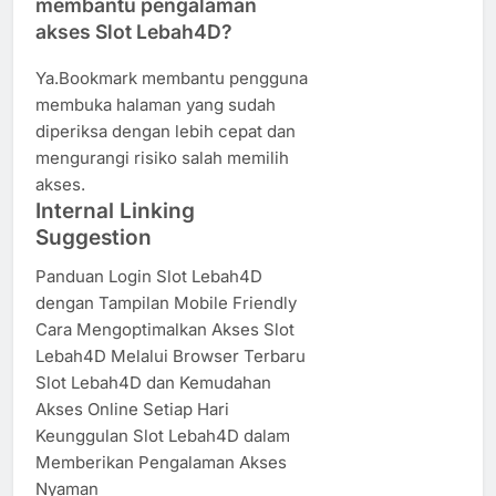
membantu pengalaman
akses Slot Lebah4D?
Ya.Bookmark membantu pengguna
membuka halaman yang sudah
diperiksa dengan lebih cepat dan
mengurangi risiko salah memilih
akses.
Internal Linking
Suggestion
Panduan Login Slot Lebah4D
dengan Tampilan Mobile Friendly
Cara Mengoptimalkan Akses Slot
Lebah4D Melalui Browser Terbaru
Slot Lebah4D dan Kemudahan
Akses Online Setiap Hari
Keunggulan Slot Lebah4D dalam
Memberikan Pengalaman Akses
Nyaman