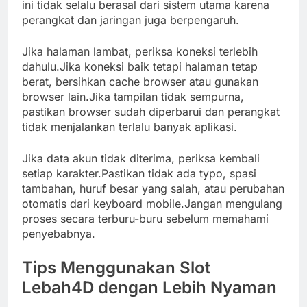
ini tidak selalu berasal dari sistem utama karena
perangkat dan jaringan juga berpengaruh.
Jika halaman lambat, periksa koneksi terlebih
dahulu.Jika koneksi baik tetapi halaman tetap
berat, bersihkan cache browser atau gunakan
browser lain.Jika tampilan tidak sempurna,
pastikan browser sudah diperbarui dan perangkat
tidak menjalankan terlalu banyak aplikasi.
Jika data akun tidak diterima, periksa kembali
setiap karakter.Pastikan tidak ada typo, spasi
tambahan, huruf besar yang salah, atau perubahan
otomatis dari keyboard mobile.Jangan mengulang
proses secara terburu-buru sebelum memahami
penyebabnya.
Tips Menggunakan Slot
Lebah4D dengan Lebih Nyaman