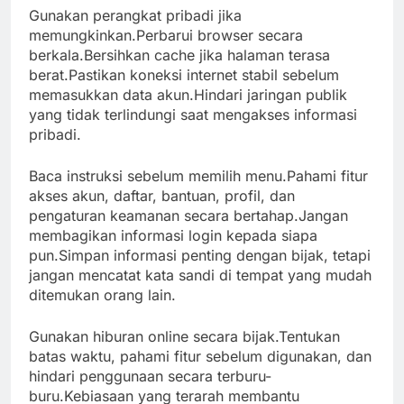
Gunakan perangkat pribadi jika
memungkinkan.Perbarui browser secara
berkala.Bersihkan cache jika halaman terasa
berat.Pastikan koneksi internet stabil sebelum
memasukkan data akun.Hindari jaringan publik
yang tidak terlindungi saat mengakses informasi
pribadi.
Baca instruksi sebelum memilih menu.Pahami fitur
akses akun, daftar, bantuan, profil, dan
pengaturan keamanan secara bertahap.Jangan
membagikan informasi login kepada siapa
pun.Simpan informasi penting dengan bijak, tetapi
jangan mencatat kata sandi di tempat yang mudah
ditemukan orang lain.
Gunakan hiburan online secara bijak.Tentukan
batas waktu, pahami fitur sebelum digunakan, dan
hindari penggunaan secara terburu-
buru.Kebiasaan yang terarah membantu