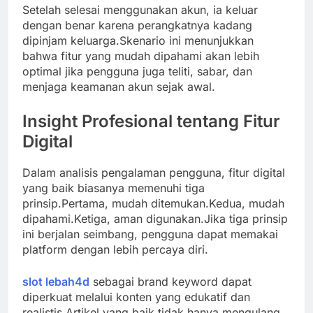
Setelah selesai menggunakan akun, ia keluar
dengan benar karena perangkatnya kadang
dipinjam keluarga.Skenario ini menunjukkan
bahwa fitur yang mudah dipahami akan lebih
optimal jika pengguna juga teliti, sabar, dan
menjaga keamanan akun sejak awal.
Insight Profesional tentang Fitur
Digital
Dalam analisis pengalaman pengguna, fitur digital
yang baik biasanya memenuhi tiga
prinsip.Pertama, mudah ditemukan.Kedua, mudah
dipahami.Ketiga, aman digunakan.Jika tiga prinsip
ini berjalan seimbang, pengguna dapat memakai
platform dengan lebih percaya diri.
slot lebah4d
sebagai brand keyword dapat
diperkuat melalui konten yang edukatif dan
realistis.Artikel yang baik tidak hanya mengulang