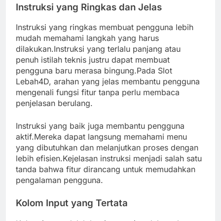
Instruksi yang Ringkas dan Jelas
Instruksi yang ringkas membuat pengguna lebih
mudah memahami langkah yang harus
dilakukan.Instruksi yang terlalu panjang atau
penuh istilah teknis justru dapat membuat
pengguna baru merasa bingung.Pada Slot
Lebah4D, arahan yang jelas membantu pengguna
mengenali fungsi fitur tanpa perlu membaca
penjelasan berulang.
Instruksi yang baik juga membantu pengguna
aktif.Mereka dapat langsung memahami menu
yang dibutuhkan dan melanjutkan proses dengan
lebih efisien.Kejelasan instruksi menjadi salah satu
tanda bahwa fitur dirancang untuk memudahkan
pengalaman pengguna.
Kolom Input yang Tertata