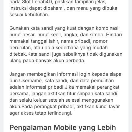
pada Slot Lebah4D, pastikan tampilan jelas,
instruksi dapat dipahami, dan menu yang dibuka
sesuai kebutuhan.
Gunakan kata sandi yang kuat dengan kombinasi
huruf besar, huruf kecil, angka, dan simbol.Hindari
memakai tanggal lahir, nama pribadi, nomor
berurutan, atau pola sederhana yang mudah
ditebak.Kata sandi juga sebaiknya tidak digunakan
ulang pada banyak akun berbeda.
Jangan membagikan informasi login kepada siapa
pun.Username, kata sandi, dan data pemulihan
adalah informasi pribadi.Jika memakai perangkat
bersama, jangan aktifkan fitur simpan kata sandi
dan selalu keluar setelah selesai menggunakan
akun.Pada perangkat pribadi, aktifkan kunci layar
agar akses tetap terlindungi.
Pengalaman Mobile yang Lebih