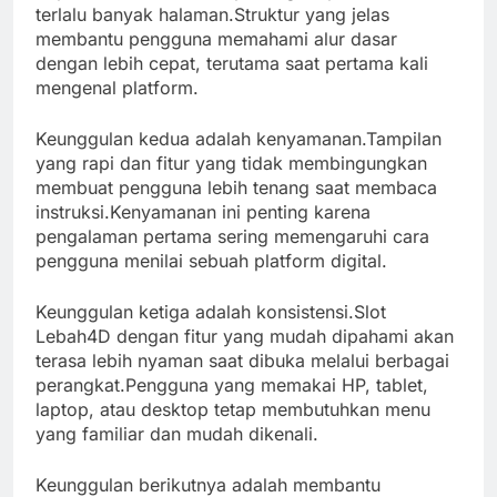
terlalu banyak halaman.Struktur yang jelas
membantu pengguna memahami alur dasar
dengan lebih cepat, terutama saat pertama kali
mengenal platform.
Keunggulan kedua adalah kenyamanan.Tampilan
yang rapi dan fitur yang tidak membingungkan
membuat pengguna lebih tenang saat membaca
instruksi.Kenyamanan ini penting karena
pengalaman pertama sering memengaruhi cara
pengguna menilai sebuah platform digital.
Keunggulan ketiga adalah konsistensi.Slot
Lebah4D dengan fitur yang mudah dipahami akan
terasa lebih nyaman saat dibuka melalui berbagai
perangkat.Pengguna yang memakai HP, tablet,
laptop, atau desktop tetap membutuhkan menu
yang familiar dan mudah dikenali.
Keunggulan berikutnya adalah membantu