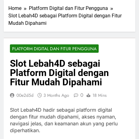
Home
Platform Digital dan Fitur Pengguna
Slot Lebah4D sebagai Platform Digital dengan Fitur
Mudah Dipahami
PLATFORM DIGITAL DAN FITUR PENGGUNA
Slot Lebah4D sebagai
Platform Digital dengan
Fitur Mudah Dipahami
0
00e2d5d
3 Months Ago
18 Mins
Slot Lebah4D hadir sebagai platform digital
dengan fitur mudah dipahami, akses nyaman,
navigasi jelas, dan keamanan akun yang perlu
diperhatikan.