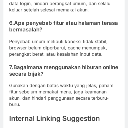
data login, hindari perangkat umum, dan selalu
keluar setelah selesai memakai akun.
6.Apa penyebab fitur atau halaman terasa
bermasalah?
Penyebab umum meliputi koneksi tidak stabil,
browser belum diperbarui, cache menumpuk,
perangkat berat, atau kesalahan input data.
7.Bagaimana menggunakan hiburan online
secara bijak?
Gunakan dengan batas waktu yang jelas, pahami
fitur sebelum memakai menu, jaga keamanan
akun, dan hindari penggunaan secara terburu-
buru.
Internal Linking Suggestion