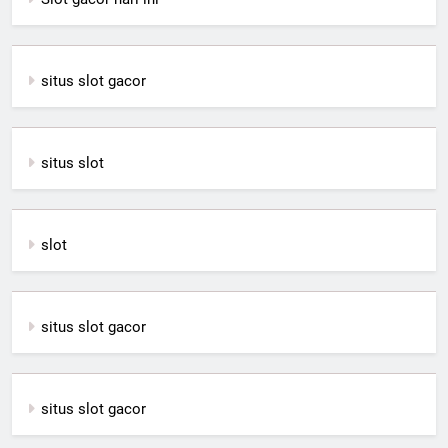
situs slot gacor
situs slot
slot
situs slot gacor
situs slot gacor