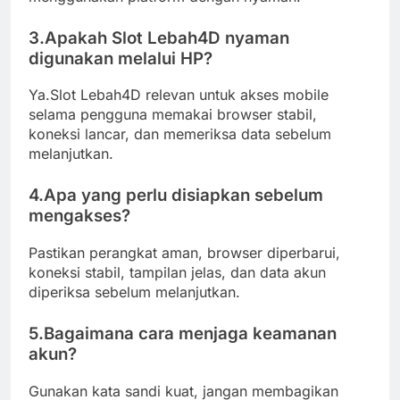
3.Apakah Slot Lebah4D nyaman
digunakan melalui HP?
Ya.Slot Lebah4D relevan untuk akses mobile
selama pengguna memakai browser stabil,
koneksi lancar, dan memeriksa data sebelum
melanjutkan.
4.Apa yang perlu disiapkan sebelum
mengakses?
Pastikan perangkat aman, browser diperbarui,
koneksi stabil, tampilan jelas, dan data akun
diperiksa sebelum melanjutkan.
5.Bagaimana cara menjaga keamanan
akun?
Gunakan kata sandi kuat, jangan membagikan