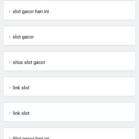
slot gacor hari ini
slot gacor
situs slot gacor
link slot
link slot
Slot gacor
h
ari ini