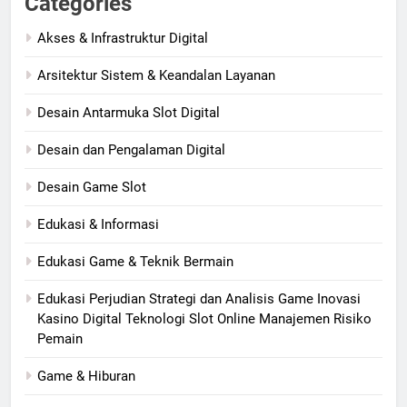
Categories
Akses & Infrastruktur Digital
Arsitektur Sistem & Keandalan Layanan
Desain Antarmuka Slot Digital
Desain dan Pengalaman Digital
Desain Game Slot
Edukasi & Informasi
Edukasi Game & Teknik Bermain
Edukasi Perjudian Strategi dan Analisis Game Inovasi
Kasino Digital Teknologi Slot Online Manajemen Risiko
Pemain
Game & Hiburan