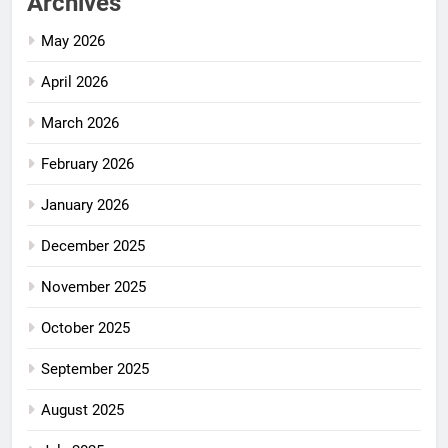
Archives
May 2026
April 2026
March 2026
February 2026
January 2026
December 2025
November 2025
October 2025
September 2025
August 2025