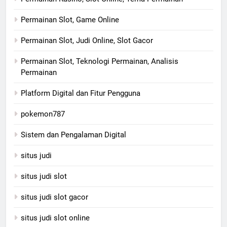
Permainan Slot, Game Online
Permainan Slot, Judi Online, Slot Gacor
Permainan Slot, Teknologi Permainan, Analisis
Permainan
Platform Digital dan Fitur Pengguna
pokemon787
Sistem dan Pengalaman Digital
situs judi
situs judi slot
situs judi slot gacor
situs judi slot online