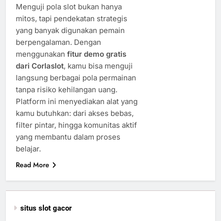
Menguji pola slot bukan hanya
mitos, tapi pendekatan strategis
yang banyak digunakan pemain
berpengalaman. Dengan
menggunakan
fitur demo gratis
dari Corlaslot
, kamu bisa menguji
langsung berbagai pola permainan
tanpa risiko kehilangan uang.
Platform ini menyediakan alat yang
kamu butuhkan: dari akses bebas,
filter pintar, hingga komunitas aktif
yang membantu dalam proses
belajar.
Read More
situs slot gacor