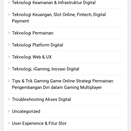
Teknologi Keamanan & Infrastruktur Digital
Teknologi Keuangan, Slot Online, Fintech, Digital
Payment
Teknologi Permainan
Teknologi Platform Digital
Teknologi Web & UX
Teknologi, iGaming, Inovasi Digital
Tips & Trik Gaming Game Online Strategi Permainan
Pengembangan Diri dalam Gaming Multiplayer
Troubleshooting Akses Digital
Uncategorized
User Experience & Fitur Slot