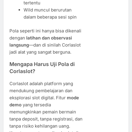
tertentu
Wild muncul berurutan
dalam beberapa sesi spin
Pola seperti ini hanya bisa dikenali
dengan
latihan dan observasi
langsung
—dan di sinilah Corlaslot
jadi alat yang sangat berguna.
Mengapa Harus Uji Pola di
Corlaslot?
Corlaslot adalah platform yang
mendukung pembelajaran dan
eksplorasi slot digital. Fitur
mode
demo
yang tersedia
memungkinkan pemain bermain
tanpa deposit, tanpa registrasi, dan
tanpa risiko kehilangan uang.