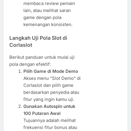
membaca review pemain
lain, atau melihat saran
game dengan pola
kemenangan konsisten.
Langkah Uji Pola Slot di
Corlaslot
Berikut panduan untuk mulai uji
pola dengan efektif:
Pilih Game di Mode Demo
Akses menu “Slot Demo” di
Corlaslot dan pilih game
berdasarkan penyedia atau
fitur yang ingin kamu uji.
Gunakan Autospin untuk
100 Putaran Awal
Tujuannya adalah melihat
frekuensi fitur bonus atau