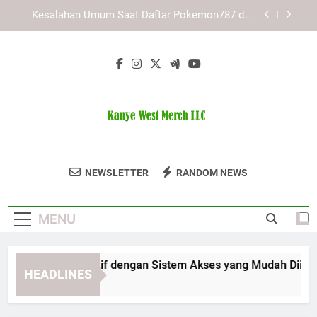
Skip
Tips Menggunakan Kaya787 Link Alternatif tanpa
to
Hambatan Teknis untuk Akses yang Lebih Stabil
content
Panduan Mengatasi Masalah Akses pada LAE138
Link Alternatif
Edwinslot Alternatif dengan Sistem Akses yang
Mudah Diikuti untuk Pengalaman Digital Lebih
Nyaman
Kesalahan Umum Saat Daftar Pokemon787 dan
Cara Menghindarinya Secara Tepat
Tips Menggunakan Kaya787 Link Alternatif tanpa
Hambatan Teknis untuk Akses yang Lebih Stabil
Kanye West
Dapatkan Merchandise Resmi Kanye West
Panduan Mengatasi Masalah Akses pada LAE138
NEWSLETTER
RANDOM NEWS
Merch LLC
Link Alternatif
Di Kanye West Merch LLC.
MENU
dwinslot Alternatif dengan Sistem Akses yang Mudah Diikuti 
HEADLINES
 Months Ago