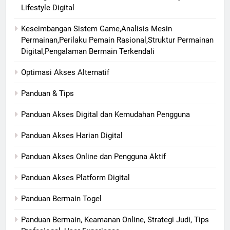
Lifestyle Digital
Keseimbangan Sistem Game,Analisis Mesin
Permainan,Perilaku Pemain Rasional,Struktur Permainan
Digital,Pengalaman Bermain Terkendali
Optimasi Akses Alternatif
Panduan & Tips
Panduan Akses Digital dan Kemudahan Pengguna
Panduan Akses Harian Digital
Panduan Akses Online dan Pengguna Aktif
Panduan Akses Platform Digital
Panduan Bermain Togel
Panduan Bermain, Keamanan Online, Strategi Judi, Tips