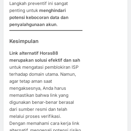
Langkah preventif ini sangat
penting untuk
menghindari
potensi kebocoran data dan
penyalahgunaan akun
.
Kesimpulan
Link alternatif Horas88
merupakan solusi efektif dan sah
untuk mengatasi pemblokiran ISP
terhadap domain utama. Namun,
agar tetap aman saat
mengaksesnya, Anda harus
memastikan bahwa link yang
digunakan benar-benar berasal
dari sumber resmi dan telah
melalui proses verifikasi.
Dengan memahami cara kerja link
alternatif, mengenali potensi risiko,