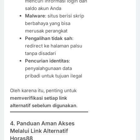
mencuri informasi login dan
saldo akun Anda
Malware
: situs berisi skrip
berbahaya yang bisa
merusak perangkat
Pengalihan tidak sah
:
redirect ke halaman palsu
tanpa disadari
Pencurian identitas
:
penyalahgunaan data
pribadi untuk tujuan ilegal
Oleh karena itu, penting untuk
memverifikasi setiap link
alternatif sebelum digunakan
.
4. Panduan Aman Akses
Melalui Link Alternatif
Horas88