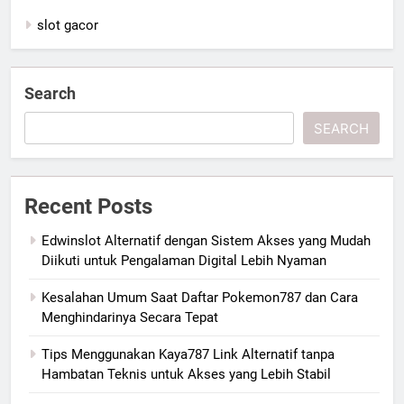
slot gacor
Search
SEARCH
Recent Posts
Edwinslot Alternatif dengan Sistem Akses yang Mudah
Diikuti untuk Pengalaman Digital Lebih Nyaman
Kesalahan Umum Saat Daftar Pokemon787 dan Cara
Menghindarinya Secara Tepat
Tips Menggunakan Kaya787 Link Alternatif tanpa
Hambatan Teknis untuk Akses yang Lebih Stabil