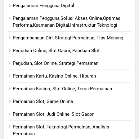
Pengalaman Pengguna Digital
Pengalaman Pengguna,Solusi Akses Online,Optimasi
Performa,Keamanan Digital,Infrastruktur Teknologi
Pengembangan Diri, Strategi Permainan, Tips Menang.
Perjudian Online, Slot Gacor, Panduan Slot
Perjudian, Slot Online, Strategi Permainan
Permainan Kartu, Kasino Online, Hiburan
Permainan Kasino, Slot Online, Tema Permainan
Permainan Slot, Game Online
Permainan Slot, Judi Online, Slot Gacor
Permainan Slot, Teknologi Permainan, Analisis
Permainan