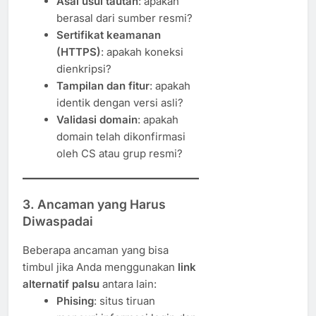
Asal usul tautan
: apakah
berasal dari sumber resmi?
Sertifikat keamanan
(HTTPS)
: apakah koneksi
dienkripsi?
Tampilan dan fitur
: apakah
identik dengan versi asli?
Validasi domain
: apakah
domain telah dikonfirmasi
oleh CS atau grup resmi?
3. Ancaman yang Harus
Diwaspadai
Beberapa ancaman yang bisa
timbul jika Anda menggunakan
link
alternatif palsu
antara lain:
Phising
: situs tiruan