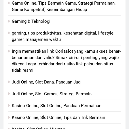
Game Online, Tips Bermain Game, Strategi Permainan,
Game Kompetitif, Keseimbangan Hidup
Gaming & Teknologi
gaming, tips produktivitas, kesehatan digital, lifestyle
gamer, manajemen waktu
Ingin memastikan link Corlaslot yang kamu akses benar-
benar aman dan valid? Simak ciri-ciri penting yang wajib
dikenali agar terhindar dari risiko link palsu dan situs
tidak resmi.
Judi Online, Slot Dana, Panduan Judi
Judi Online, Slot Games, Strategi Bermain
Kasino Online, Slot Online, Panduan Permainan
Kasino Online, Slot Online, Tips dan Trik Bermain