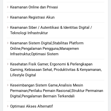
Keamanan Online dan Privasi
Keamanan Registrasi Akun
Keamanan Siber / Autentikasi & Identitas Digital /
Teknologi Infrastruktur
Keamanan Sistem Digital,Stabilitas Platform
Online,Pengalaman Pengguna,Manajemen
Infrastruktur,Optimasi Sistem
Kesehatan Fisik Gamer, Ergonomi & Perlengkapan
Gaming, Kebiasaan Sehat, Produktivitas & Kenyamanan,
Lifestyle Digital
Keseimbangan Sistem Game,Analisis Mesin
Permainan,Perilaku Pemain Rasional,Struktur Permainan
Digital,Pengalaman Bermain Terkendali
Optimasi Akses Alternatif