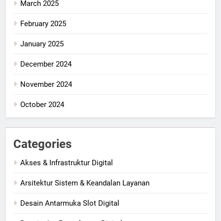
March 2025
February 2025
January 2025
December 2024
November 2024
October 2024
Categories
Akses & Infrastruktur Digital
Arsitektur Sistem & Keandalan Layanan
Desain Antarmuka Slot Digital