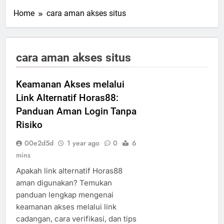
Home
cara aman akses situs
cara aman akses situs
Keamanan Akses melalui
Link Alternatif Horas88:
Panduan Aman Login Tanpa
Risiko
00e2d5d
1 year ago
0
6
mins
Apakah link alternatif Horas88
aman digunakan? Temukan
panduan lengkap mengenai
keamanan akses melalui link
cadangan, cara verifikasi, dan tips