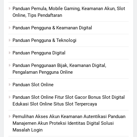
Panduan Pemula, Mobile Gaming, Keamanan Akun, Slot
Online, Tips Pendaftaran
Panduan Pengguna & Keamanan Digital
Panduan Pengguna & Teknologi
Panduan Pengguna Digital
Panduan Penggunaan Bijak, Keamanan Digital,
Pengalaman Pengguna Online
Panduan Slot Online
Panduan Slot Online Fitur Slot Gacor Bonus Slot Digital
Edukasi Slot Online Situs Slot Terpercaya
Pemulihan Akses Akun Keamanan Autentikasi Panduan
Manajemen Akun Proteksi Identitas Digital Solusi
Masalah Login