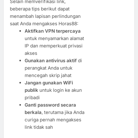
Selain memverifikasi link,
beberapa tips berikut dapat
menambah lapisan perlindungan
saat Anda mengakses Horas88:
Aktifkan VPN terpercaya
untuk menyamarkan alamat
IP dan memperkuat privasi
akses
Gunakan antivirus aktif
di
perangkat Anda untuk
mencegah skrip jahat
Jangan gunakan WiFi
publik
untuk login ke akun
pribadi
Ganti password secara
berkala
, terutama jika Anda
curiga pernah mengakses
link tidak sah