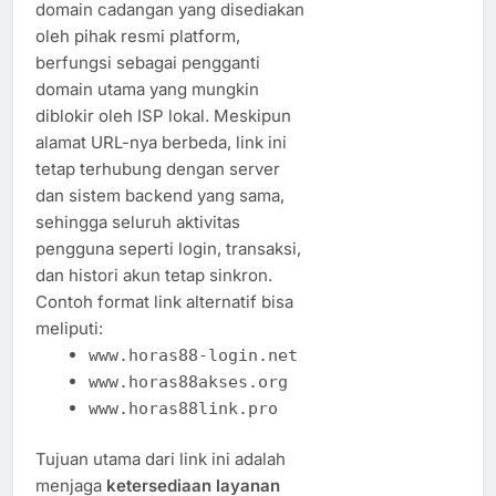
domain cadangan yang disediakan
oleh pihak resmi platform,
berfungsi sebagai pengganti
domain utama yang mungkin
diblokir oleh ISP lokal. Meskipun
alamat URL-nya berbeda, link ini
tetap terhubung dengan server
dan sistem backend yang sama,
sehingga seluruh aktivitas
pengguna seperti login, transaksi,
dan histori akun tetap sinkron.
Contoh format link alternatif bisa
meliputi:
www.horas88-login.net
www.horas88akses.org
www.horas88link.pro
Tujuan utama dari link ini adalah
menjaga
ketersediaan layanan