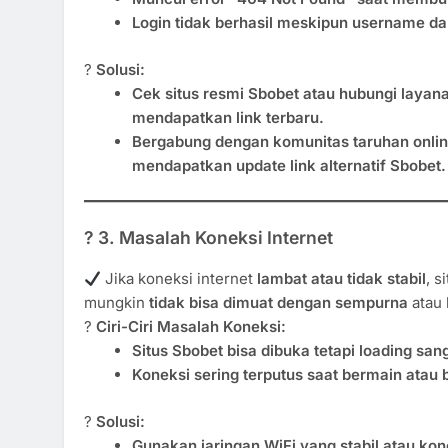
Login tidak berhasil meskipun username d
?
Solusi:
Cek situs resmi Sbobet atau hubungi layan
mendapatkan link terbaru.
Bergabung dengan komunitas taruhan onlin
mendapatkan update link alternatif Sbobet.
? 3. Masalah Koneksi Internet
Jika koneksi internet
lambat atau tidak stabil
, s
mungkin
tidak bisa dimuat dengan sempurna
atau 
?
Ciri-Ciri Masalah Koneksi:
Situs Sbobet bisa dibuka tetapi loading san
Koneksi sering terputus saat bermain atau 
?
Solusi:
Gunakan jaringan WiFi yang stabil atau ko