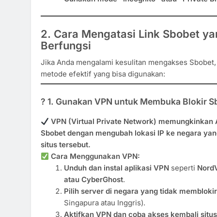
2. Cara Mengatasi Link Sbobet ya
Berfungsi
Jika Anda mengalami kesulitan mengakses Sbobet,
metode efektif yang bisa digunakan:
? 1. Gunakan VPN untuk Membuka Blokir S
VPN (Virtual Private Network) memungkinkan
Sbobet dengan mengubah lokasi IP ke negara yan
situs tersebut.
Cara Menggunakan VPN:
Unduh dan instal aplikasi VPN
seperti
Nord
atau CyberGhost
.
Pilih server di negara yang tidak membloki
Singapura atau Inggris).
Aktifkan VPN dan coba akses kembali situs