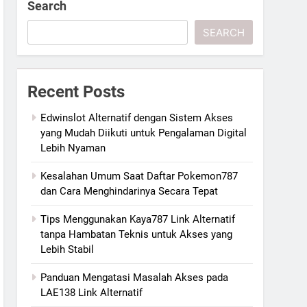
Search
SEARCH
Recent Posts
Edwinslot Alternatif dengan Sistem Akses
yang Mudah Diikuti untuk Pengalaman Digital
Lebih Nyaman
Kesalahan Umum Saat Daftar Pokemon787
dan Cara Menghindarinya Secara Tepat
Tips Menggunakan Kaya787 Link Alternatif
tanpa Hambatan Teknis untuk Akses yang
Lebih Stabil
Panduan Mengatasi Masalah Akses pada
LAE138 Link Alternatif