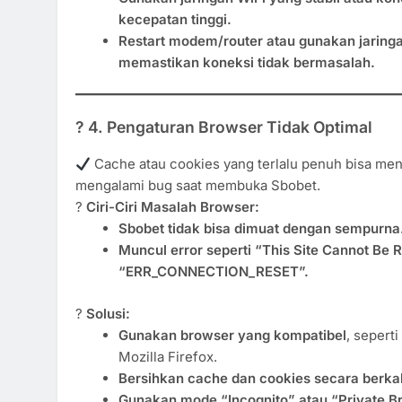
kecepatan tinggi.
Restart modem/router atau gunakan jaringan
memastikan koneksi tidak bermasalah.
? 4. Pengaturan Browser Tidak Optimal
Cache atau cookies yang terlalu penuh bisa m
mengalami bug saat membuka Sbobet.
?
Ciri-Ciri Masalah Browser:
Sbobet tidak bisa dimuat dengan sempurna
Muncul error seperti “This Site Cannot Be 
“ERR_CONNECTION_RESET”.
?
Solusi:
Gunakan browser yang kompatibel
, sepert
Mozilla Firefox.
Bersihkan cache dan cookies secara berka
Gunakan mode “Incognito” atau “Private B