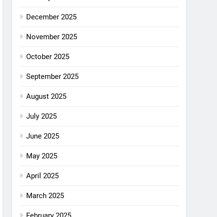
December 2025
November 2025
October 2025
September 2025
August 2025
July 2025
June 2025
May 2025
April 2025
March 2025
February 2025