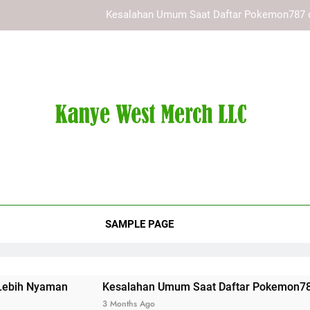
Kesalahan Umum Saat Daftar Pokemon787 d
Tips Menggunakan Kaya787 Link Alternatif tanpa Hambatan
Panduan Mengatasi Masal
Edwinslot Alternatif dengan Sistem Akses yang Mudah Diikuti 
Kesalahan Umum Saat Daftar Pokemon787 d
Tips Menggunakan Kaya787 Link Alternatif tanpa Hambatan
ye West Merch LLC
Merchandise Resmi Kanye West Di Kanye West Merch LLC.
Panduan Mengatasi Masal
SAMPLE PAGE
n
Kesalahan Umum Saat Daftar Pokemon787 dan Cara M
3 Months Ago