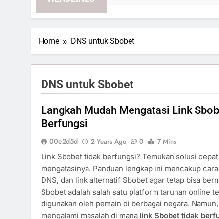
Home
DNS untuk Sbobet
DNS untuk Sbobet
Langkah Mudah Mengatasi Link Sbob
Berfungsi
00e2d5d
2 Years Ago
0
7 Mins
Link Sbobet tidak berfungsi? Temukan solusi cepa
mengatasinya. Panduan lengkap ini mencakup car
DNS, dan link alternatif Sbobet agar tetap bisa ber
Sbobet adalah salah satu platform taruhan online t
digunakan oleh pemain di berbagai negara. Namun
mengalami masalah di mana
link Sbobet tidak berf