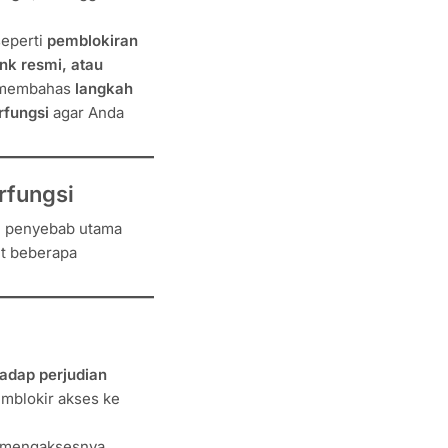
seperti
pemblokiran
ink resmi, atau
an membahas
langkah
rfungsi
agar Anda
rfungsi
i penyebab utama
ut beberapa
adap perjudian
emblokir akses ke
sa mengaksesnya