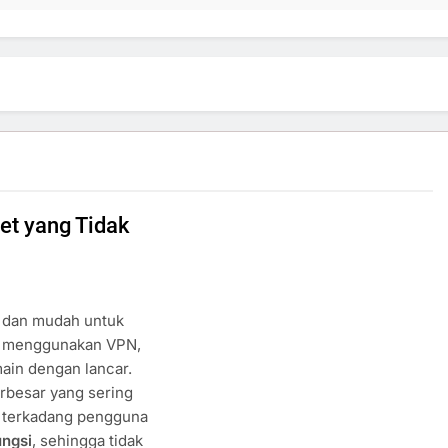
et yang Tidak
t dan mudah untuk
a menggunakan VPN,
main dengan lancar.
erbesar yang sering
, terkadang pengguna
ungsi
, sehingga tidak