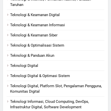
Taruhan
Teknologi & Keamanan Digital
Teknologi & Keamanan Informasi
Teknologi & Keamanan Siber
Teknologi & Optimalisasi Sistem
Teknologi & Panduan Akun
Teknologi Digital
Teknologi Digital & Optimasi Sistem
Teknologi Digital, Platform Slot, Pengalaman Pengguna,
Komunitas Digital
Teknologi Informasi, Cloud Computing, DevOps,
Infrastruktur Digital, Software Development