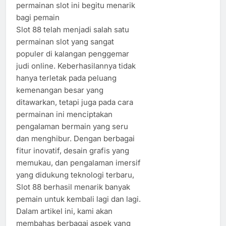
permainan slot ini begitu menarik
bagi pemain
Slot 88 telah menjadi salah satu
permainan slot yang sangat
populer di kalangan penggemar
judi online. Keberhasilannya tidak
hanya terletak pada peluang
kemenangan besar yang
ditawarkan, tetapi juga pada cara
permainan ini menciptakan
pengalaman bermain yang seru
dan menghibur. Dengan berbagai
fitur inovatif, desain grafis yang
memukau, dan pengalaman imersif
yang didukung teknologi terbaru,
Slot 88 berhasil menarik banyak
pemain untuk kembali lagi dan lagi.
Dalam artikel ini, kami akan
membahas berbagai aspek yang