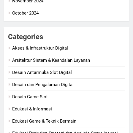
November 2024
October 2024
Categories
Akses & Infrastruktur Digital
Arsitektur Sistem & Keandalan Layanan
Desain Antarmuka Slot Digital
Desain dan Pengalaman Digital
Desain Game Slot
Edukasi & Informasi
Edukasi Game & Teknik Bermain