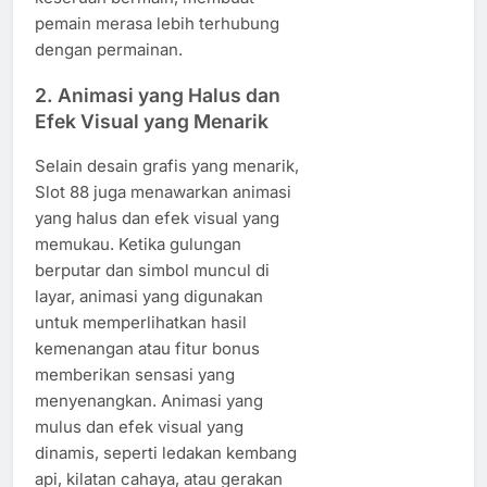
pemain merasa lebih terhubung
dengan permainan.
2.
Animasi yang Halus dan
Efek Visual yang Menarik
Selain desain grafis yang menarik,
Slot 88 juga menawarkan animasi
yang halus dan efek visual yang
memukau. Ketika gulungan
berputar dan simbol muncul di
layar, animasi yang digunakan
untuk memperlihatkan hasil
kemenangan atau fitur bonus
memberikan sensasi yang
menyenangkan. Animasi yang
mulus dan efek visual yang
dinamis, seperti ledakan kembang
api, kilatan cahaya, atau gerakan