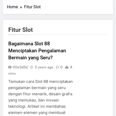
Home
Fitur Slot
Fitur Slot
Bagaimana Slot 88
Menciptakan Pengalaman
Bermain yang Seru?
00e2d5d
2 years ago
0
8
mins
Temukan cara Slot 88 menciptakan
pengalaman bermain yang seru
dengan fitur menarik, desain grafis
yang memukau, dan inovasi
teknologi. Artikel ini membahas
elemen-elemen yang membuat