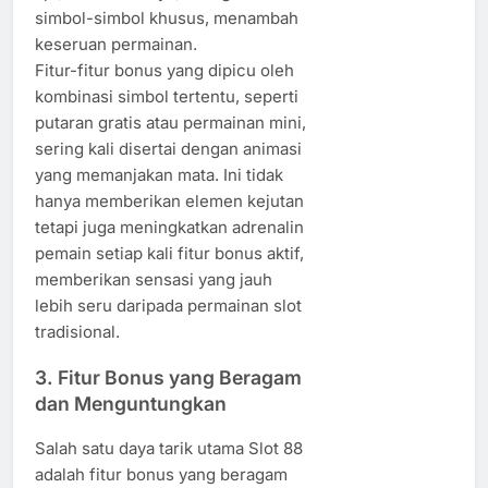
simbol-simbol khusus, menambah
keseruan permainan.
Fitur-fitur bonus yang dipicu oleh
kombinasi simbol tertentu, seperti
putaran gratis atau permainan mini,
sering kali disertai dengan animasi
yang memanjakan mata. Ini tidak
hanya memberikan elemen kejutan
tetapi juga meningkatkan adrenalin
pemain setiap kali fitur bonus aktif,
memberikan sensasi yang jauh
lebih seru daripada permainan slot
tradisional.
3.
Fitur Bonus yang Beragam
dan Menguntungkan
Salah satu daya tarik utama Slot 88
adalah fitur bonus yang beragam