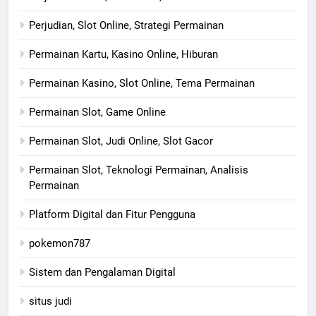
Perjudian, Slot Online, Strategi Permainan
Permainan Kartu, Kasino Online, Hiburan
Permainan Kasino, Slot Online, Tema Permainan
Permainan Slot, Game Online
Permainan Slot, Judi Online, Slot Gacor
Permainan Slot, Teknologi Permainan, Analisis
Permainan
Platform Digital dan Fitur Pengguna
pokemon787
Sistem dan Pengalaman Digital
situs judi