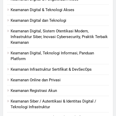
Keamanan Digital & Teknologi Akses
Keamanan Digital dan Teknologi
Keamanan Digital, Sistem Otentikasi Modern,
Infrastruktur Siber, Inovasi Cybersecurity, Praktik Terbaik
Keamanan
Keamanan Digital, Teknologi Informasi, Panduan
Platform
Keamanan Infrastruktur Sertifikat & DevSecOps
Keamanan Online dan Privasi
Keamanan Registrasi Akun
Keamanan Siber / Autentikasi & Identitas Digital /
Teknologi Infrastruktur