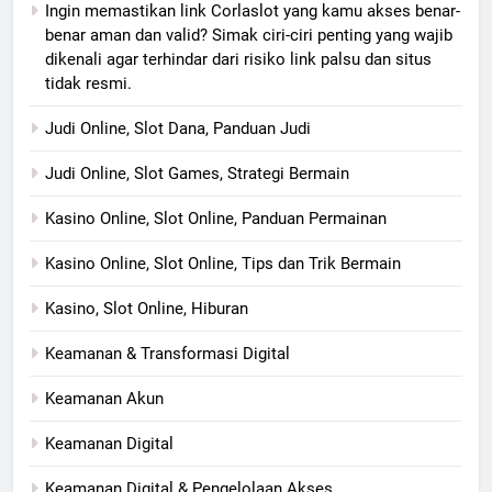
Ingin memastikan link Corlaslot yang kamu akses benar-
benar aman dan valid? Simak ciri-ciri penting yang wajib
dikenali agar terhindar dari risiko link palsu dan situs
tidak resmi.
Judi Online, Slot Dana, Panduan Judi
Judi Online, Slot Games, Strategi Bermain
Kasino Online, Slot Online, Panduan Permainan
Kasino Online, Slot Online, Tips dan Trik Bermain
Kasino, Slot Online, Hiburan
Keamanan & Transformasi Digital
Keamanan Akun
Keamanan Digital
Keamanan Digital & Pengelolaan Akses