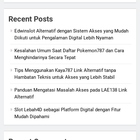
Recent Posts
Edwinslot Alternatif dengan Sistem Akses yang Mudah
Diikuti untuk Pengalaman Digital Lebih Nyaman
Kesalahan Umum Saat Daftar Pokemon787 dan Cara
Menghindarinya Secara Tepat
Tips Menggunakan Kaya787 Link Alternatif tanpa
Hambatan Teknis untuk Akses yang Lebih Stabil
Panduan Mengatasi Masalah Akses pada LAE138 Link
Alternatif
Slot Lebah4D sebagai Platform Digital dengan Fitur
Mudah Dipahami