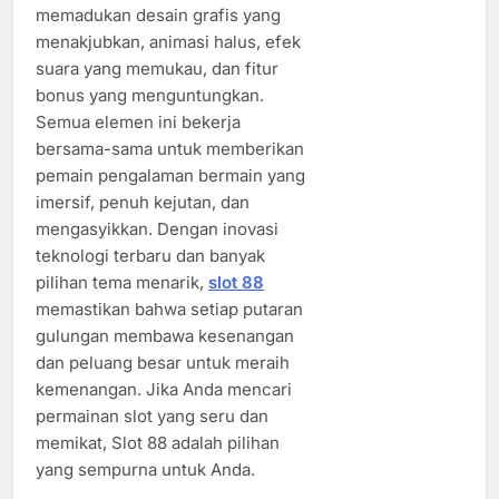
memadukan desain grafis yang
menakjubkan, animasi halus, efek
suara yang memukau, dan fitur
bonus yang menguntungkan.
Semua elemen ini bekerja
bersama-sama untuk memberikan
pemain pengalaman bermain yang
imersif, penuh kejutan, dan
mengasyikkan. Dengan inovasi
teknologi terbaru dan banyak
pilihan tema menarik,
slot 88
memastikan bahwa setiap putaran
gulungan membawa kesenangan
dan peluang besar untuk meraih
kemenangan. Jika Anda mencari
permainan slot yang seru dan
memikat, Slot 88 adalah pilihan
yang sempurna untuk Anda.