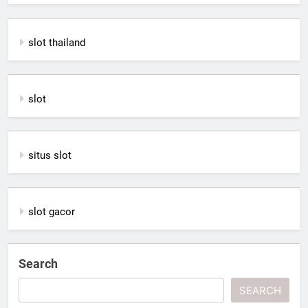
slot thailand
slot
situs slot
slot gacor
Search
SEARCH