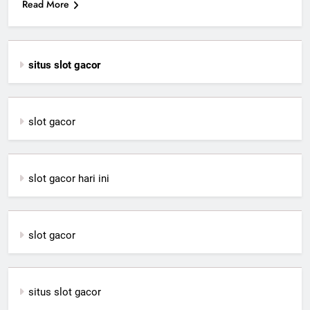
Read More
situs slot gacor
slot gacor
slot gacor hari ini
slot gacor
situs slot gacor