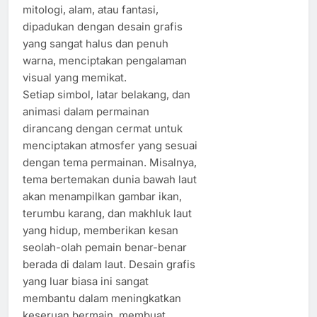
mitologi, alam, atau fantasi,
dipadukan dengan desain grafis
yang sangat halus dan penuh
warna, menciptakan pengalaman
visual yang memikat.
Setiap simbol, latar belakang, dan
animasi dalam permainan
dirancang dengan cermat untuk
menciptakan atmosfer yang sesuai
dengan tema permainan. Misalnya,
tema bertemakan dunia bawah laut
akan menampilkan gambar ikan,
terumbu karang, dan makhluk laut
yang hidup, memberikan kesan
seolah-olah pemain benar-benar
berada di dalam laut. Desain grafis
yang luar biasa ini sangat
membantu dalam meningkatkan
keseruan bermain, membuat