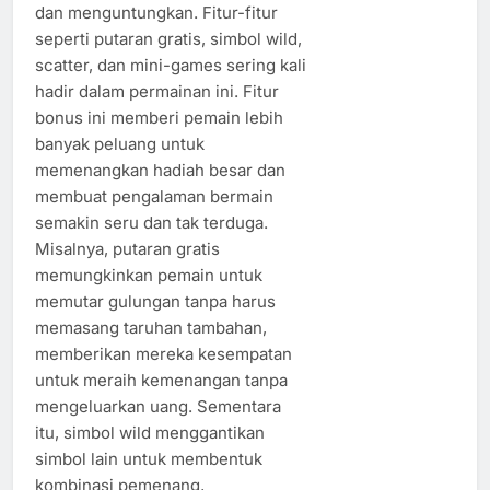
dan menguntungkan. Fitur-fitur
seperti putaran gratis, simbol wild,
scatter, dan mini-games sering kali
hadir dalam permainan ini. Fitur
bonus ini memberi pemain lebih
banyak peluang untuk
memenangkan hadiah besar dan
membuat pengalaman bermain
semakin seru dan tak terduga.
Misalnya, putaran gratis
memungkinkan pemain untuk
memutar gulungan tanpa harus
memasang taruhan tambahan,
memberikan mereka kesempatan
untuk meraih kemenangan tanpa
mengeluarkan uang. Sementara
itu, simbol wild menggantikan
simbol lain untuk membentuk
kombinasi pemenang,