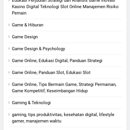
Edukasi Perjudian Strategi dan Analisis Game Inovasi
Kasino Digital Teknologi Slot Online Manajemen Risiko
Pemain
Game & Hiburan
Game Design
Game Design & Psychology
Game Online, Edukasi Digital, Panduan Strategi
Game Online, Panduan Slot, Edukasi Slot
Game Online, Tips Bermain Game, Strategi Permainan,
Game Kompetitif, Keseimbangan Hidup
Gaming & Teknologi
gaming, tips produktivitas, kesehatan digital, lifestyle
gamer, manajemen waktu