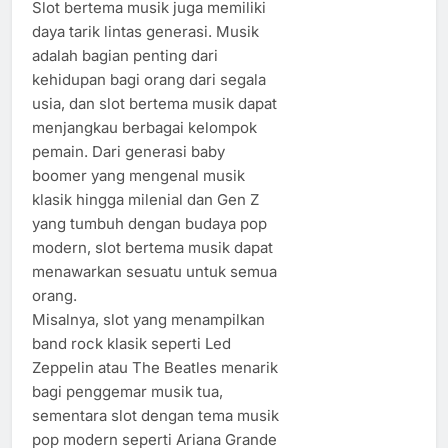
Slot bertema musik juga memiliki
daya tarik lintas generasi. Musik
adalah bagian penting dari
kehidupan bagi orang dari segala
usia, dan slot bertema musik dapat
menjangkau berbagai kelompok
pemain. Dari generasi baby
boomer yang mengenal musik
klasik hingga milenial dan Gen Z
yang tumbuh dengan budaya pop
modern, slot bertema musik dapat
menawarkan sesuatu untuk semua
orang.
Misalnya, slot yang menampilkan
band rock klasik seperti Led
Zeppelin atau The Beatles menarik
bagi penggemar musik tua,
sementara slot dengan tema musik
pop modern seperti Ariana Grande