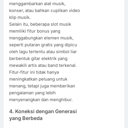
menggambarkan alat musik,
konser, atau bahkan cuplikan video
klip musik.
Selain itu, beberapa slot musik
memiliki fitur bonus yang
menggabungkan elemen musik,
seperti putaran gratis yang dipicu
oleh lagu tertentu atau simbol liar
berbentuk gitar elektrik yang
mewakili artis atau band terkenal.
Fitur-fitur ini tidak hanya
meningkatkan peluang untuk
menang, tetapi juga memberikan
pengalaman yang lebih
menyenangkan dan menghibur.
4.
Koneksi dengan Generasi
yang Berbeda