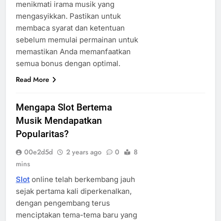
menikmati irama musik yang
mengasyikkan. Pastikan untuk
membaca syarat dan ketentuan
sebelum memulai permainan untuk
memastikan Anda memanfaatkan
semua bonus dengan optimal.
Read More
Mengapa Slot Bertema
Musik Mendapatkan
Popularitas?
00e2d5d
2 years ago
0
8
mins
Slot
online telah berkembang jauh
sejak pertama kali diperkenalkan,
dengan pengembang terus
menciptakan tema-tema baru yang