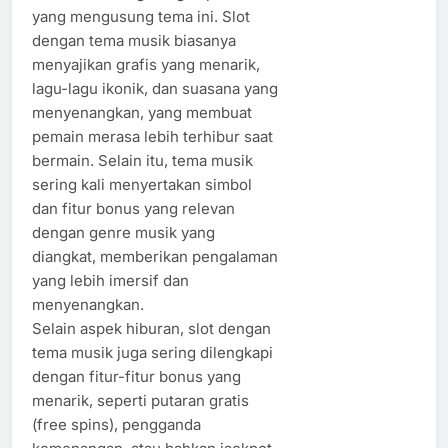
yang mengusung tema ini. Slot
dengan tema musik biasanya
menyajikan grafis yang menarik,
lagu-lagu ikonik, dan suasana yang
menyenangkan, yang membuat
pemain merasa lebih terhibur saat
bermain. Selain itu, tema musik
sering kali menyertakan simbol
dan fitur bonus yang relevan
dengan genre musik yang
diangkat, memberikan pengalaman
yang lebih imersif dan
menyenangkan.
Selain aspek hiburan, slot dengan
tema musik juga sering dilengkapi
dengan fitur-fitur bonus yang
menarik, seperti putaran gratis
(free spins), pengganda