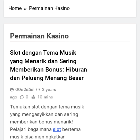
Home
Permainan Kasino
Permainan Kasino
Slot dengan Tema Musik
yang Menarik dan Sering
Memberikan Bonus: Hiburan
dan Peluang Menang Besar
00e2d5d
2 years
ago
0
10 mins
Temukan slot dengan tema musik
yang mengasyikkan dan sering
memberikan bonus menarik!
Pelajari bagaimana
slot
bertema
musik bisa meningkatkan