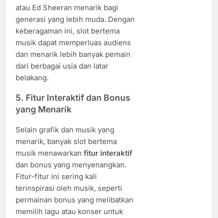
atau Ed Sheeran menarik bagi
generasi yang lebih muda. Dengan
keberagaman ini, slot bertema
musik dapat memperluas audiens
dan menarik lebih banyak pemain
dari berbagai usia dan latar
belakang.
5.
Fitur Interaktif dan Bonus
yang Menarik
Selain grafik dan musik yang
menarik, banyak slot bertema
musik menawarkan
fitur interaktif
dan bonus yang menyenangkan.
Fitur-fitur ini sering kali
terinspirasi oleh musik, seperti
permainan bonus yang melibatkan
memilih lagu atau konser untuk