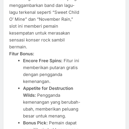
menggambarkan band dan lagu-
lagu terkenal seperti “Sweet Child
O’ Mine” dan “November Rain,”
slot ini memberi pemain
kesempatan untuk merasakan
sensasi konser rock sambil
bermain.
Fitur Bonus:
Encore Free Spins:
Fitur ini
memberikan putaran gratis
dengan pengganda
kemenangan.
Appetite for Destruction
Wilds:
Pengganda
kemenangan yang berubah-
ubah, memberikan peluang
besar untuk menang.
Bonus Pick:
Pemain dapat