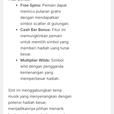
Free Spins:
Pemain dapat
memicu putaran gratis
dengan mendapatkan
simbol scatter di gulungan.
Cash Bar Bonus:
Fitur ini
memungkinkan pemain
untuk memilih simbol yang
memberi hadiah uang tunai
besar.
Multiplier Wilds:
Simbol
wild dengan pengganda
kemenangan yang
memperbesar hadiah.
Slot ini menggabungkan tema
musik yang menyenangkan dengan
potensi hadiah besar,
menjadikannya pilihan menarik