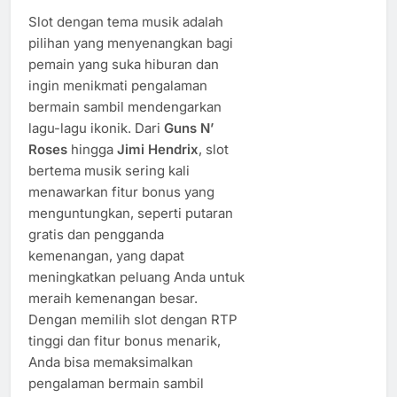
Slot dengan tema musik adalah
pilihan yang menyenangkan bagi
pemain yang suka hiburan dan
ingin menikmati pengalaman
bermain sambil mendengarkan
lagu-lagu ikonik. Dari
Guns N’
Roses
hingga
Jimi Hendrix
, slot
bertema musik sering kali
menawarkan fitur bonus yang
menguntungkan, seperti putaran
gratis dan pengganda
kemenangan, yang dapat
meningkatkan peluang Anda untuk
meraih kemenangan besar.
Dengan memilih slot dengan RTP
tinggi dan fitur bonus menarik,
Anda bisa memaksimalkan
pengalaman bermain sambil