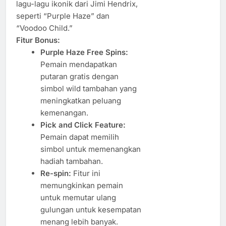
lagu-lagu ikonik dari Jimi Hendrix,
seperti “Purple Haze” dan
“Voodoo Child.”
Fitur Bonus:
Purple Haze Free Spins:
Pemain mendapatkan
putaran gratis dengan
simbol wild tambahan yang
meningkatkan peluang
kemenangan.
Pick and Click Feature:
Pemain dapat memilih
simbol untuk memenangkan
hadiah tambahan.
Re-spin:
Fitur ini
memungkinkan pemain
untuk memutar ulang
gulungan untuk kesempatan
menang lebih banyak.