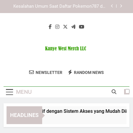
Skip
Tips Menggunakan Kaya787 Link Alternatif tanpa
to
Hambatan Teknis untuk Akses yang Lebih Stabil
content
Panduan Mengatasi Masalah Akses pada LAE138
Link Alternatif
Edwinslot Alternatif dengan Sistem Akses yang
Mudah Diikuti untuk Pengalaman Digital Lebih
Nyaman
Kesalahan Umum Saat Daftar Pokemon787 dan
Cara Menghindarinya Secara Tepat
Tips Menggunakan Kaya787 Link Alternatif tanpa
Hambatan Teknis untuk Akses yang Lebih Stabil
Kanye West
Dapatkan Merchandise Resmi Kanye West
Panduan Mengatasi Masalah Akses pada LAE138
NEWSLETTER
RANDOM NEWS
Merch LLC
Link Alternatif
Di Kanye West Merch LLC.
MENU
winslot Alternatif dengan Sistem Akses yang Mudah Diikuti u
HEADLINES
onths Ago