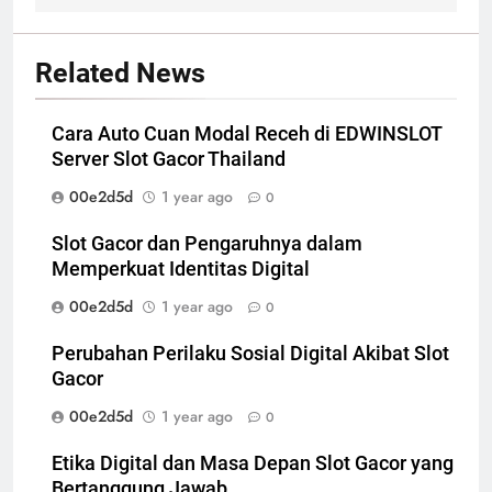
Related News
Cara Auto Cuan Modal Receh di EDWINSLOT
Server Slot Gacor Thailand
00e2d5d
1 year ago
0
Slot Gacor dan Pengaruhnya dalam
Memperkuat Identitas Digital
00e2d5d
1 year ago
0
Perubahan Perilaku Sosial Digital Akibat Slot
Gacor
00e2d5d
1 year ago
0
Etika Digital dan Masa Depan Slot Gacor yang
Bertanggung Jawab