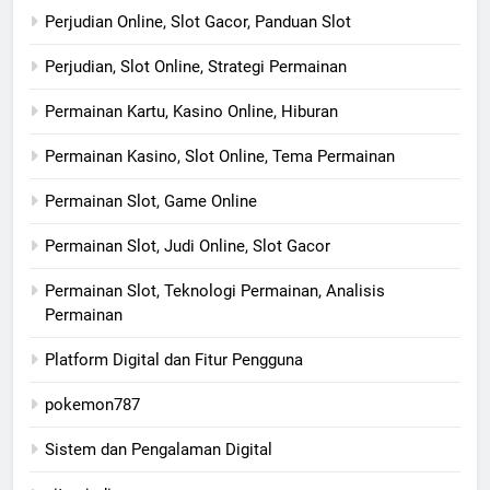
Perjudian Online, Slot Gacor, Panduan Slot
Perjudian, Slot Online, Strategi Permainan
Permainan Kartu, Kasino Online, Hiburan
Permainan Kasino, Slot Online, Tema Permainan
Permainan Slot, Game Online
Permainan Slot, Judi Online, Slot Gacor
Permainan Slot, Teknologi Permainan, Analisis
Permainan
Platform Digital dan Fitur Pengguna
pokemon787
Sistem dan Pengalaman Digital