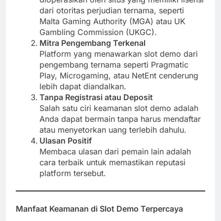
dari otoritas perjudian ternama, seperti
Malta Gaming Authority (MGA) atau UK
Gambling Commission (UKGC).
Mitra Pengembang Terkenal
Platform yang menawarkan slot demo dari
pengembang ternama seperti Pragmatic
Play, Microgaming, atau NetEnt cenderung
lebih dapat diandalkan.
Tanpa Registrasi atau Deposit
Salah satu ciri keamanan slot demo adalah
Anda dapat bermain tanpa harus mendaftar
atau menyetorkan uang terlebih dahulu.
Ulasan Positif
Membaca ulasan dari pemain lain adalah
cara terbaik untuk memastikan reputasi
platform tersebut.
Manfaat Keamanan di Slot Demo Terpercaya