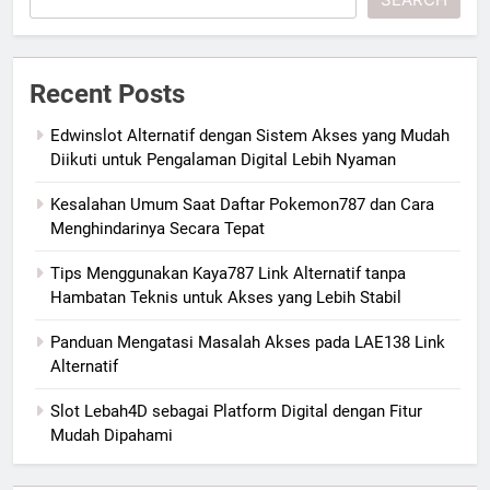
Recent Posts
Edwinslot Alternatif dengan Sistem Akses yang Mudah
Diikuti untuk Pengalaman Digital Lebih Nyaman
Kesalahan Umum Saat Daftar Pokemon787 dan Cara
Menghindarinya Secara Tepat
Tips Menggunakan Kaya787 Link Alternatif tanpa
Hambatan Teknis untuk Akses yang Lebih Stabil
Panduan Mengatasi Masalah Akses pada LAE138 Link
Alternatif
Slot Lebah4D sebagai Platform Digital dengan Fitur
Mudah Dipahami