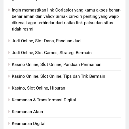
Ingin memastikan link Corlaslot yang kamu akses benar-
benar aman dan valid? Simak ciri-ciri penting yang wajib
dikenali agar terhindar dari risiko link palsu dan situs
tidak resmi.
Judi Online, Slot Dana, Panduan Judi
Judi Online, Slot Games, Strategi Bermain
Kasino Online, Slot Online, Panduan Permainan
Kasino Online, Slot Online, Tips dan Trik Bermain
Kasino, Slot Online, Hiburan
Keamanan & Transformasi Digital
Keamanan Akun
Keamanan Digital