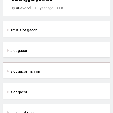
00e2d5d
1 year ago
0
situs slot gacor
slot gacor
slot gacor hari ini
slot gacor
situs slot gacor