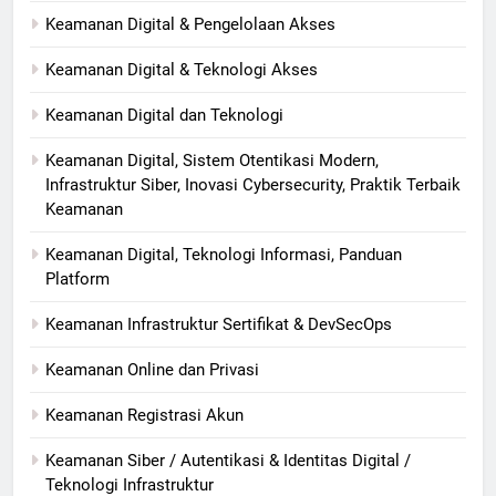
Keamanan Digital & Pengelolaan Akses
Keamanan Digital & Teknologi Akses
Keamanan Digital dan Teknologi
Keamanan Digital, Sistem Otentikasi Modern,
Infrastruktur Siber, Inovasi Cybersecurity, Praktik Terbaik
Keamanan
Keamanan Digital, Teknologi Informasi, Panduan
Platform
Keamanan Infrastruktur Sertifikat & DevSecOps
Keamanan Online dan Privasi
Keamanan Registrasi Akun
Keamanan Siber / Autentikasi & Identitas Digital /
Teknologi Infrastruktur