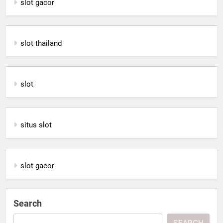
slot gacor
slot thailand
slot
situs slot
slot gacor
Search
SEARCH