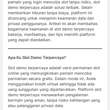
pemain yang ingin mencoba slot tanpa risiko, slot
demo terpercaya adalah solusi terbaik. Selain
memberikan hiburan tanpa biaya, platform ini
dirancang untuk menjamin keamanan data dan
privasi penggunanya. Artikel ini akan membahas
bagaimana keamanan di slot demo terpercaya
bekerja, manfaatnya, dan tips memilih platform
yang dapat diandalkan.
Apa Itu Slot Demo Terpercaya?
Slot demo terpercaya adalah versi permainan slot
online yang memungkinkan pemain mencoba
permainan secara gratis. Dalam mode ini, Anda
menggunakan kredit virtual sehingga tidak ada
uang sungguhan yang dipertaruhkan. Platform slot
demo terpercaya menawarkan pengalaman
bermain yang aman, tanpa risiko kehilangan uang
atau pelanggaran privasi data.