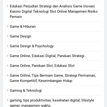
Edukasi Perjudian Strategi dan Analisis Game Inovasi
Kasino Digital Teknologi Slot Online Manajemen Risiko
Pemain
Game & Hiburan
Game Design
Game Design & Psychology
Game Online, Edukasi Digital, Panduan Strategi
Game Online, Panduan Slot, Edukasi Slot
Game Online, Tips Bermain Game, Strategi Permainan,
Game Kompetitif, Keseimbangan Hidup
Gaming & Teknologi
gaming, tips produktivitas, kesehatan digital, lifestyle
gamer, manajemen waktu