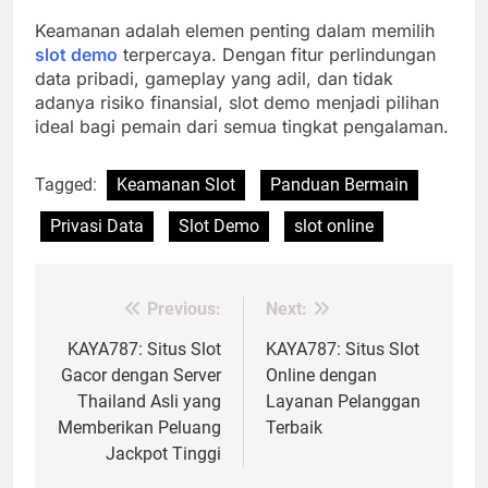
Keamanan adalah elemen penting dalam memilih
slot demo
terpercaya. Dengan fitur perlindungan
data pribadi, gameplay yang adil, dan tidak
adanya risiko finansial, slot demo menjadi pilihan
ideal bagi pemain dari semua tingkat pengalaman.
Tagged:
Keamanan Slot
Panduan Bermain
Privasi Data
Slot Demo
slot online
Previous:
Next:
Post
navigation
KAYA787: Situs Slot
KAYA787: Situs Slot
Gacor dengan Server
Online dengan
Thailand Asli yang
Layanan Pelanggan
Memberikan Peluang
Terbaik
Jackpot Tinggi