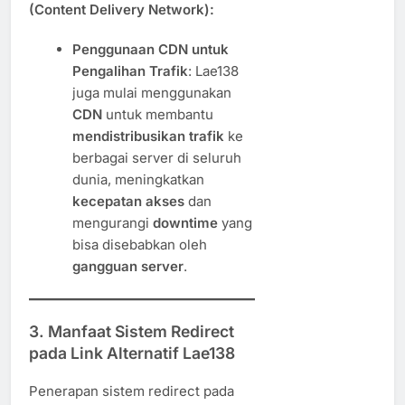
(Content Delivery Network)
:
Penggunaan CDN untuk
Pengalihan Trafik
: Lae138
juga mulai menggunakan
CDN
untuk membantu
mendistribusikan trafik
ke
berbagai server di seluruh
dunia, meningkatkan
kecepatan akses
dan
mengurangi
downtime
yang
bisa disebabkan oleh
gangguan server
.
3.
Manfaat Sistem Redirect
pada Link Alternatif Lae138
Penerapan sistem redirect pada