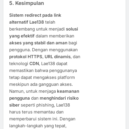
5.
Kesimpulan
Sistem redirect pada link
alternatif Lae138
telah
berkembang untuk menjadi
solusi
yang efektif
dalam memberikan
akses yang stabil dan aman
bagi
pengguna. Dengan menggunakan
protokol HTTPS
,
URL dinamis
, dan
teknologi
CDN
, Lae138 dapat
memastikan bahwa penggunanya
tetap dapat mengakses platform
meskipun ada gangguan akses.
Namun, untuk menjaga
keamanan
pengguna
dan
menghindari risiko
siber
seperti phishing, Lae138
harus terus memantau dan
memperbarui sistem ini. Dengan
langkah-langkah yang tepat,