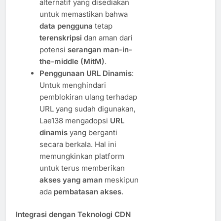
alternatif yang disediakan
untuk memastikan bahwa
data pengguna
tetap
terenskripsi
dan aman dari
potensi
serangan man-in-
the-middle (MitM)
.
Penggunaan URL Dinamis
:
Untuk menghindari
pemblokiran ulang terhadap
URL yang sudah digunakan,
Lae138 mengadopsi
URL
dinamis
yang berganti
secara berkala. Hal ini
memungkinkan platform
untuk terus memberikan
akses yang aman
meskipun
ada
pembatasan akses
.
Integrasi dengan Teknologi CDN