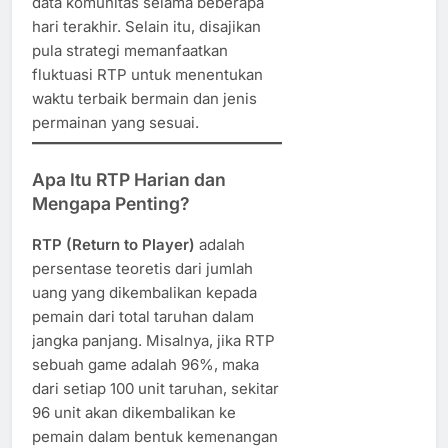
data komunitas selama beberapa
hari terakhir. Selain itu, disajikan
pula strategi memanfaatkan
fluktuasi RTP untuk menentukan
waktu terbaik bermain dan jenis
permainan yang sesuai.
Apa Itu RTP Harian dan
Mengapa Penting?
RTP (Return to Player)
adalah
persentase teoretis dari jumlah
uang yang dikembalikan kepada
pemain dari total taruhan dalam
jangka panjang. Misalnya, jika RTP
sebuah game adalah 96%, maka
dari setiap 100 unit taruhan, sekitar
96 unit akan dikembalikan ke
pemain dalam bentuk kemenangan