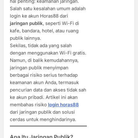
hal penting: keamanan jaringan.
Salah satu kesalahan umum adalah
login ke akun Horas88 dari
jaringan publik
, seperti Wi-Fi di
kafe, bandara, hotel, atau ruang
publik lainnya.
Sekilas, tidak ada yang salah
dengan menggunakan Wi-Fi gratis.
Namun, di balik kemudahannya,
jaringan publik menyimpan
berbagai risiko serius terhadap
keamanan akun Anda, termasuk
pencurian data dan akses tidak sah
ke akun pribadi. Artikel ini akan
membahas risiko
login horas88
dari jaringan publik dan solusi
cerdas untuk menghindarinya.
Apa Itu Jaringan Publik?