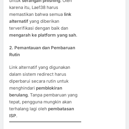
untuk
serangan phishing
. Oleh
karena itu, Lae138 harus
memastikan bahwa semua
link
alternatif
yang diberikan
terverifikasi dengan baik dan
mengarah ke platform yang sah
.
2. Pemantauan dan Pembaruan
Rutin
Link alternatif yang digunakan
dalam sistem redirect harus
diperbarui secara rutin untuk
menghindari
pemblokiran
berulang
. Tanpa pembaruan yang
tepat, pengguna mungkin akan
terhalang lagi oleh
pembatasan
ISP
.