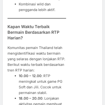
Kombinasi wild dan
pengganda lebih aktif.
Kapan Waktu Terbaik
Bermain Berdasarkan RTP
Harian?
Komunitas pemain Thailand telah
mengidentifikasi waktu bermain
yang selaras dengan lonjakan RTP.
Berikut waktu terbaik berdasarkan
tren RTP harian:
10.00 – 12.00
: RTP
meningkat untuk game PG
Soft dan Jili. Cocok untuk
permainan stabil.
18.00 – 20.00
: Lonjakan
aktivitas pemain membuat