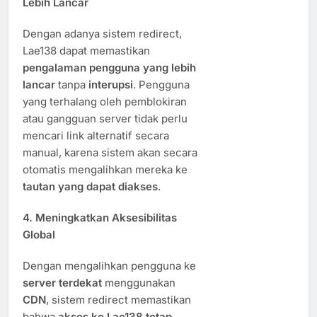
Lebih Lancar
Dengan adanya sistem redirect,
Lae138 dapat memastikan
pengalaman pengguna yang lebih
lancar
tanpa
interupsi
. Pengguna
yang terhalang oleh pemblokiran
atau gangguan server tidak perlu
mencari link alternatif secara
manual, karena sistem akan secara
otomatis mengalihkan mereka ke
tautan yang dapat diakses
.
4. Meningkatkan Aksesibilitas
Global
Dengan mengalihkan pengguna ke
server terdekat
menggunakan
CDN
, sistem redirect memastikan
bahwa
akses ke Lae138 tetap