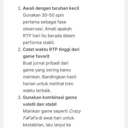
Awali dengan taruhan kecil
Gunakan 30–50 spin
pertama sebagai fase
observasi. Amati apakah
RTP hari itu berada dalam
performa stabil.
Catat waktu RTP tinggi dari
game favorit
Buat jurnal pribadi dari
game yang sering kamu
mainkan. Bandingkan hasil
harian untuk melihat tren
waktu terbaik.
Gunakan kombinasi game
volatil dan stabil
Mainkan game seperti
Crazy
FaFaFa
di awal hari untuk
kestabilan, lalu lanjut ke