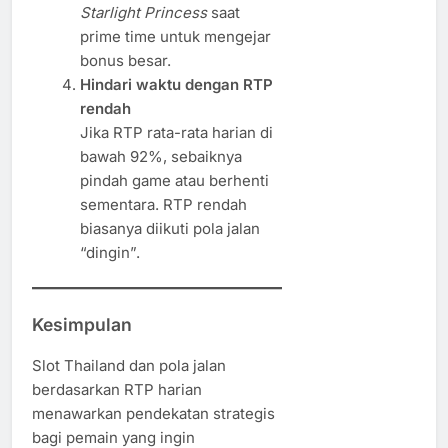
Starlight Princess
saat
prime time untuk mengejar
bonus besar.
Hindari waktu dengan RTP
rendah
Jika RTP rata-rata harian di
bawah 92%, sebaiknya
pindah game atau berhenti
sementara. RTP rendah
biasanya diikuti pola jalan
“dingin”.
Kesimpulan
Slot Thailand dan pola jalan
berdasarkan RTP harian
menawarkan pendekatan strategis
bagi pemain yang ingin