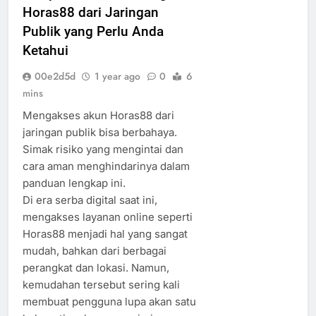
Horas88 dari Jaringan
Publik yang Perlu Anda
Ketahui
00e2d5d
1 year ago
0
6
mins
Mengakses akun Horas88 dari
jaringan publik bisa berbahaya.
Simak risiko yang mengintai dan
cara aman menghindarinya dalam
panduan lengkap ini.
Di era serba digital saat ini,
mengakses layanan online seperti
Horas88 menjadi hal yang sangat
mudah, bahkan dari berbagai
perangkat dan lokasi. Namun,
kemudahan tersebut sering kali
membuat pengguna lupa akan satu