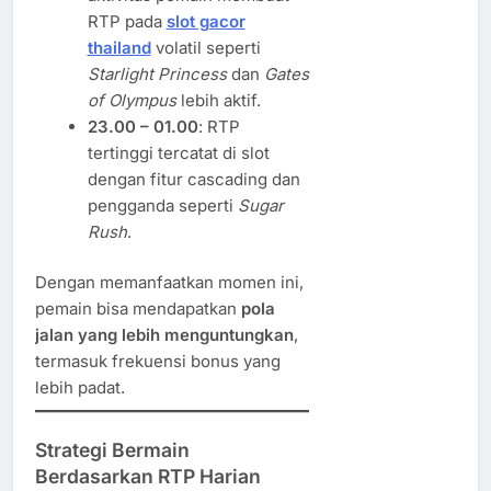
RTP pada
slot gacor
thailand
volatil seperti
Starlight Princess
dan
Gates
of Olympus
lebih aktif.
23.00 – 01.00
: RTP
tertinggi tercatat di slot
dengan fitur cascading dan
pengganda seperti
Sugar
Rush
.
Dengan memanfaatkan momen ini,
pemain bisa mendapatkan
pola
jalan yang lebih menguntungkan
,
termasuk frekuensi bonus yang
lebih padat.
Strategi Bermain
Berdasarkan RTP Harian