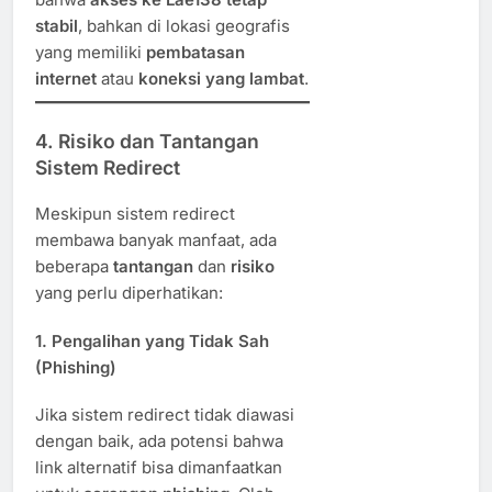
stabil
, bahkan di lokasi geografis
yang memiliki
pembatasan
internet
atau
koneksi yang lambat
.
4.
Risiko dan Tantangan
Sistem Redirect
Meskipun sistem redirect
membawa banyak manfaat, ada
beberapa
tantangan
dan
risiko
yang perlu diperhatikan:
1. Pengalihan yang Tidak Sah
(Phishing)
Jika sistem redirect tidak diawasi
dengan baik, ada potensi bahwa
link alternatif bisa dimanfaatkan