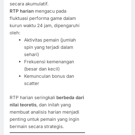
secara akumulatif.
RTP harian
mengacu pada
fluktuasi performa game dalam
kurun waktu 24 jam, dipengaruhi
oleh:
Aktivitas pemain (jumlah
spin yang terjadi dalam
sehari)
Frekuensi kemenangan
(besar dan kecil)
Kemunculan bonus dan
scatter
RTP harian seringkali
berbeda dari
nilai teoretis
, dan inilah yang
membuat analisis harian menjadi
penting untuk pemain yang ingin
bermain secara strategis.