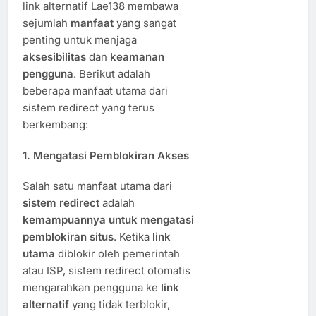
link alternatif Lae138 membawa
sejumlah
manfaat
yang sangat
penting untuk menjaga
aksesibilitas
dan
keamanan
pengguna
. Berikut adalah
beberapa manfaat utama dari
sistem redirect yang terus
berkembang:
1. Mengatasi Pemblokiran Akses
Salah satu manfaat utama dari
sistem redirect
adalah
kemampuannya untuk mengatasi
pemblokiran situs
. Ketika
link
utama
diblokir oleh pemerintah
atau ISP, sistem redirect otomatis
mengarahkan pengguna ke
link
alternatif
yang tidak terblokir,