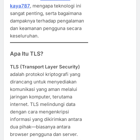
kaya787
, mengapa teknologi ini
sangat penting, serta bagaimana
dampaknya terhadap pengalaman
dan keamanan pengguna secara
keseluruhan.
Apa Itu TLS?
TLS (Transport Layer Security)
adalah protokol kriptografi yang
dirancang untuk menyediakan
komunikasi yang aman melalui
jaringan komputer, terutama
internet. TLS melindungi data
dengan cara mengenkripsi
informasi yang dikirimkan antara
dua pihak—biasanya antara
browser pengguna dan server.