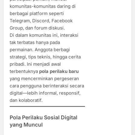
komunitas-komunitas daring di
berbagai platform seperti
Telegram, Discord, Facebook
Group, dan forum diskusi.
Di dalam komunitas ini, interaksi
tak terbatas hanya pada
permainan. Anggota berbagi
strategi, tips teknis, hingga cerita
pribadi. Ini menjadi awal
terbentuknya
pola perilaku baru
yang mencerminkan pergeseran
cara pengguna berinteraksi secara
digital—lebih informal, responsif,
dan kolaboratif.
Pola Perilaku Sosial Digital
yang Muncul