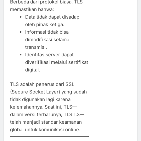
Berbeda dari protokol biasa, TLS
memastikan bahwa:
Data tidak dapat disadap
oleh pihak ketiga.
Informasi tidak bisa
dimodifikasi selama
transmisi.
Identitas server dapat
diverifikasi melalui sertifikat
digital.
TLS adalah penerus dari SSL
(Secure Socket Layer) yang sudah
tidak digunakan lagi karena
kelemahannya. Saat ini, TLS—
dalam versi terbarunya, TLS 1.3—
telah menjadi standar keamanan
global untuk komunikasi online.