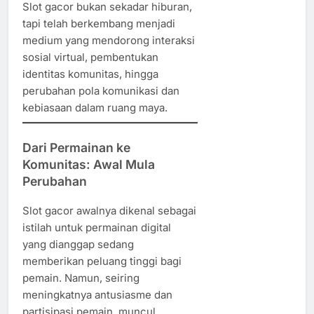
Slot gacor bukan sekadar hiburan,
tapi telah berkembang menjadi
medium yang mendorong interaksi
sosial virtual, pembentukan
identitas komunitas, hingga
perubahan pola komunikasi dan
kebiasaan dalam ruang maya.
Dari Permainan ke
Komunitas: Awal Mula
Perubahan
Slot gacor awalnya dikenal sebagai
istilah untuk permainan digital
yang dianggap sedang
memberikan peluang tinggi bagi
pemain. Namun, seiring
meningkatnya antusiasme dan
partisipasi pemain, muncul