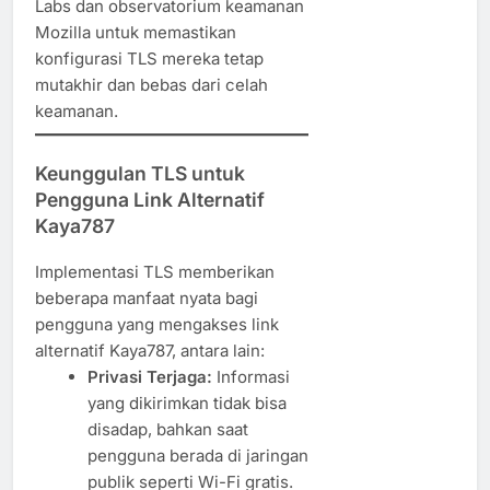
Labs dan observatorium keamanan
Mozilla untuk memastikan
konfigurasi TLS mereka tetap
mutakhir dan bebas dari celah
keamanan.
Keunggulan TLS untuk
Pengguna Link Alternatif
Kaya787
Implementasi TLS memberikan
beberapa manfaat nyata bagi
pengguna yang mengakses link
alternatif Kaya787, antara lain:
Privasi Terjaga:
Informasi
yang dikirimkan tidak bisa
disadap, bahkan saat
pengguna berada di jaringan
publik seperti Wi-Fi gratis.