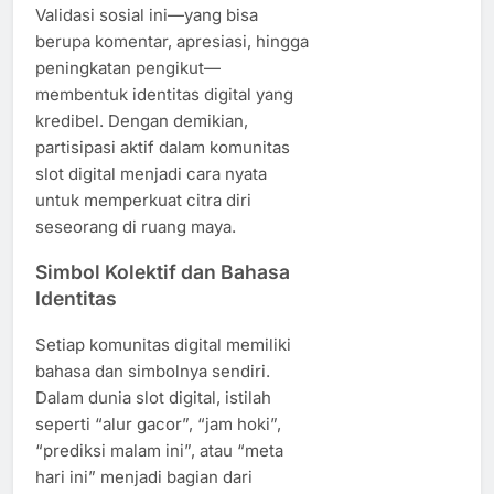
Validasi sosial ini—yang bisa
berupa komentar, apresiasi, hingga
peningkatan pengikut—
membentuk identitas digital yang
kredibel. Dengan demikian,
partisipasi aktif dalam komunitas
slot digital menjadi cara nyata
untuk memperkuat citra diri
seseorang di ruang maya.
Simbol Kolektif dan Bahasa
Identitas
Setiap komunitas digital memiliki
bahasa dan simbolnya sendiri.
Dalam dunia slot digital, istilah
seperti “alur gacor”, “jam hoki”,
“prediksi malam ini”, atau “meta
hari ini” menjadi bagian dari