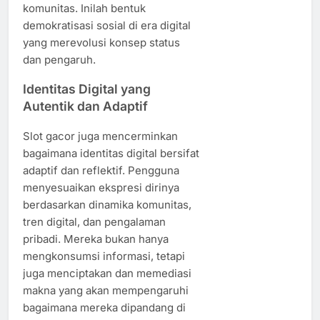
komunitas. Inilah bentuk
demokratisasi sosial di era digital
yang merevolusi konsep status
dan pengaruh.
Identitas Digital yang
Autentik dan Adaptif
Slot gacor juga mencerminkan
bagaimana identitas digital bersifat
adaptif dan reflektif. Pengguna
menyesuaikan ekspresi dirinya
berdasarkan dinamika komunitas,
tren digital, dan pengalaman
pribadi. Mereka bukan hanya
mengkonsumsi informasi, tetapi
juga menciptakan dan memediasi
makna yang akan mempengaruhi
bagaimana mereka dipandang di