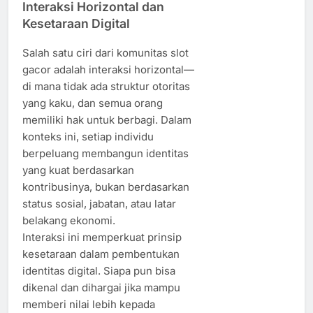
Interaksi Horizontal dan
Kesetaraan Digital
Salah satu ciri dari komunitas slot
gacor adalah interaksi horizontal—
di mana tidak ada struktur otoritas
yang kaku, dan semua orang
memiliki hak untuk berbagi. Dalam
konteks ini, setiap individu
berpeluang membangun identitas
yang kuat berdasarkan
kontribusinya, bukan berdasarkan
status sosial, jabatan, atau latar
belakang ekonomi.
Interaksi ini memperkuat prinsip
kesetaraan dalam pembentukan
identitas digital. Siapa pun bisa
dikenal dan dihargai jika mampu
memberi nilai lebih kepada