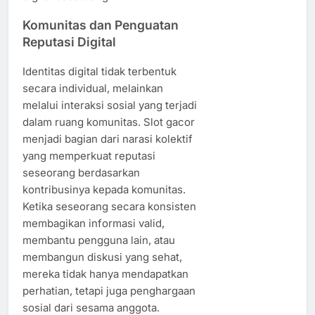
Komunitas dan Penguatan
Reputasi Digital
Identitas digital tidak terbentuk
secara individual, melainkan
melalui interaksi sosial yang terjadi
dalam ruang komunitas. Slot gacor
menjadi bagian dari narasi kolektif
yang memperkuat reputasi
seseorang berdasarkan
kontribusinya kepada komunitas.
Ketika seseorang secara konsisten
membagikan informasi valid,
membantu pengguna lain, atau
membangun diskusi yang sehat,
mereka tidak hanya mendapatkan
perhatian, tetapi juga penghargaan
sosial dari sesama anggota.