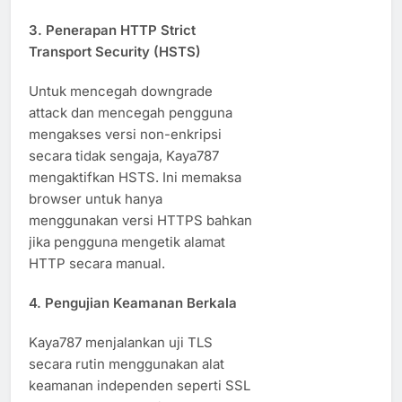
3.
Penerapan HTTP Strict
Transport Security (HSTS)
Untuk mencegah downgrade
attack dan mencegah pengguna
mengakses versi non-enkripsi
secara tidak sengaja, Kaya787
mengaktifkan HSTS. Ini memaksa
browser untuk hanya
menggunakan versi HTTPS bahkan
jika pengguna mengetik alamat
HTTP secara manual.
4.
Pengujian Keamanan Berkala
Kaya787 menjalankan uji TLS
secara rutin menggunakan alat
keamanan independen seperti SSL