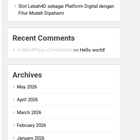
Slot Lebah4D sebagai Platform Digital dengan
Fitur Mudah Dipahami
Recent Comments
A WordPress Commenter
on
Hello world!
Archives
May 2026
April 2026
March 2026
February 2026
January 2026