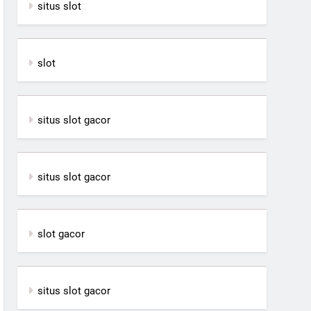
situs slot
slot
situs slot gacor
situs slot gacor
slot gacor
situs slot gacor