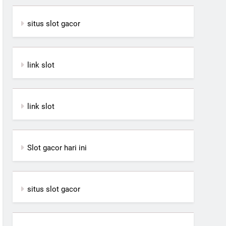
situs slot gacor
link slot
link slot
Slot gacor
h
ari ini
situs slot gacor