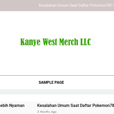
Kesalahan Umum Saat Daftar Pokemon787 d
Tips Menggunakan Kaya787 Link Alternatif tanpa Hambatan
Panduan Mengatasi Masal
Edwinslot Alternatif dengan Sistem Akses yang Mudah Diikuti 
Kesalahan Umum Saat Daftar Pokemon787 d
Tips Menggunakan Kaya787 Link Alternatif tanpa Hambatan
ye West Merch LLC
Merchandise Resmi Kanye West Di Kanye West Merch LLC.
Panduan Mengatasi Masal
SAMPLE PAGE
n
Kesalahan Umum Saat Daftar Pokemon787 dan Cara M
3 Months Ago