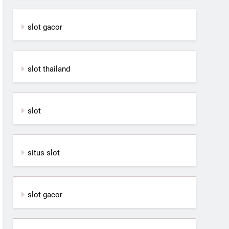
slot gacor
slot thailand
slot
situs slot
slot gacor