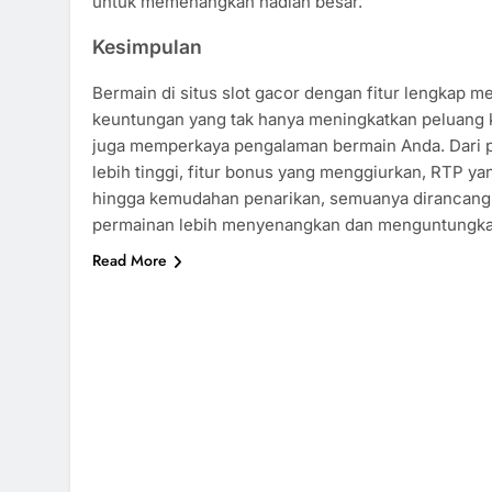
untuk memenangkan hadiah besar.
Kesimpulan
Bermain di situs slot gacor dengan fitur lengkap 
keuntungan yang tak hanya meningkatkan peluang
juga memperkaya pengalaman bermain Anda. Dari 
lebih tinggi, fitur bonus yang menggiurkan, RTP 
hingga kemudahan penarikan, semuanya dirancan
permainan lebih menyenangkan dan menguntungka
Read More