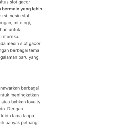
itus slot gacor
 bermain yang lebih
eksi mesin slot
ngan, mitologi,
ihan untuk
i mereka.
ada mesin slot gacor
ngan berbagai tema
engalaman baru yang
menawarkan berbagai
untuk meningkatkan
atau bahkan loyalty
ain. Dengan
lebih lama tanpa
bih banyak peluang