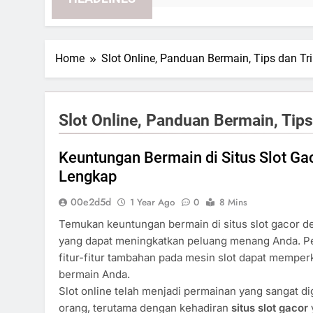
Home
Slot Online, Panduan Bermain, Tips dan Tri
Slot Online, Panduan Bermain, Tips
Keuntungan Bermain di Situs Slot Ga
Lengkap
00e2d5d
1 Year Ago
0
8 Mins
Temukan keuntungan bermain di situs slot gacor de
yang dapat meningkatkan peluang menang Anda. Pe
fitur-fitur tambahan pada mesin slot dapat mempe
bermain Anda.
Slot online telah menjadi permainan yang sangat d
orang, terutama dengan kehadiran
situs slot gacor