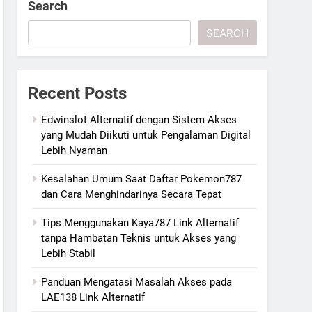
Search
SEARCH
Recent Posts
Edwinslot Alternatif dengan Sistem Akses
yang Mudah Diikuti untuk Pengalaman Digital
Lebih Nyaman
Kesalahan Umum Saat Daftar Pokemon787
dan Cara Menghindarinya Secara Tepat
Tips Menggunakan Kaya787 Link Alternatif
tanpa Hambatan Teknis untuk Akses yang
Lebih Stabil
Panduan Mengatasi Masalah Akses pada
LAE138 Link Alternatif