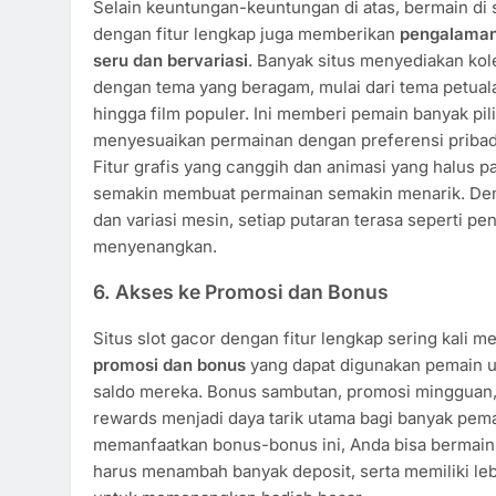
Selain keuntungan-keuntungan di atas, bermain di s
dengan fitur lengkap juga memberikan
pengalaman
seru dan bervariasi
. Banyak situs menyediakan kol
dengan tema yang beragam, mulai dari tema petuala
hingga film populer. Ini memberi pemain banyak pil
menyesuaikan permainan dengan preferensi pribad
Fitur grafis yang canggih dan animasi yang halus p
semakin membuat permainan semakin menarik. De
dan variasi mesin, setiap putaran terasa seperti p
menyenangkan.
6.
Akses ke Promosi dan Bonus
Situs slot gacor dengan fitur lengkap sering kali 
promosi dan bonus
yang dapat digunakan pemain 
saldo mereka. Bonus sambutan, promosi mingguan, 
rewards menjadi daya tarik utama bagi banyak pem
memanfaatkan bonus-bonus ini, Anda bisa bermain 
harus menambah banyak deposit, serta memiliki le