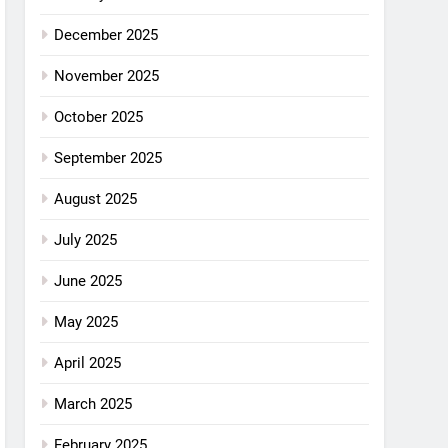
December 2025
November 2025
October 2025
September 2025
August 2025
July 2025
June 2025
May 2025
April 2025
March 2025
February 2025