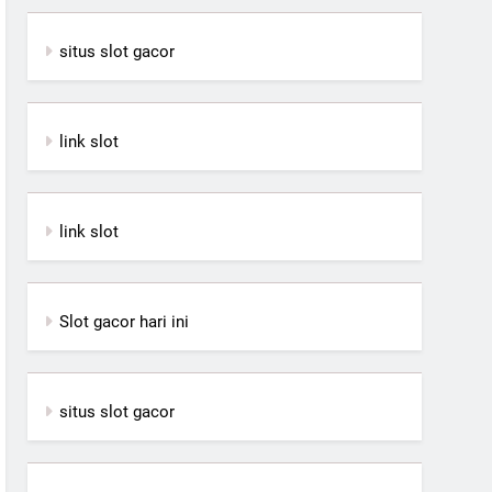
situs slot gacor
link slot
link slot
Slot gacor
h
ari ini
situs slot gacor