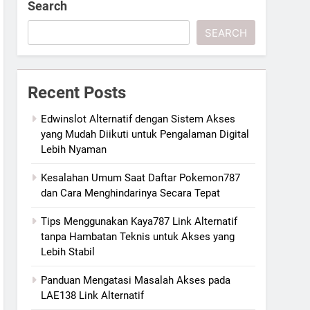
Search
SEARCH
Recent Posts
Edwinslot Alternatif dengan Sistem Akses
yang Mudah Diikuti untuk Pengalaman Digital
Lebih Nyaman
Kesalahan Umum Saat Daftar Pokemon787
dan Cara Menghindarinya Secara Tepat
Tips Menggunakan Kaya787 Link Alternatif
tanpa Hambatan Teknis untuk Akses yang
Lebih Stabil
Panduan Mengatasi Masalah Akses pada
LAE138 Link Alternatif