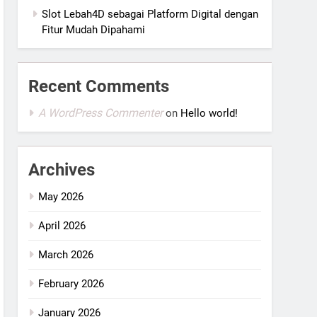
Slot Lebah4D sebagai Platform Digital dengan
Fitur Mudah Dipahami
Recent Comments
A WordPress Commenter
on
Hello world!
Archives
May 2026
April 2026
March 2026
February 2026
January 2026