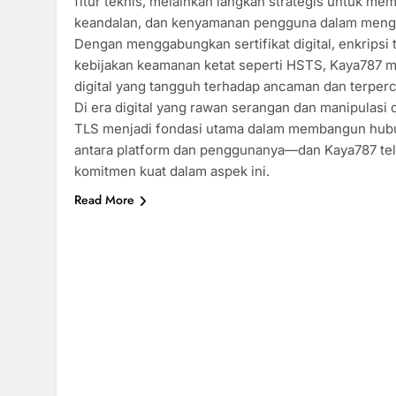
fitur teknis, melainkan langkah strategis untuk me
keandalan, dan kenyamanan pengguna dalam meng
Dengan menggabungkan sertifikat digital, enkripsi t
kebijakan keamanan ketat seperti HSTS, Kaya787
digital yang tangguh terhadap ancaman dan terper
Di era digital yang rawan serangan dan manipulasi d
TLS menjadi fondasi utama dalam membangun hub
antara platform dan penggunanya—dan Kaya787 te
komitmen kuat dalam aspek ini.
Read More