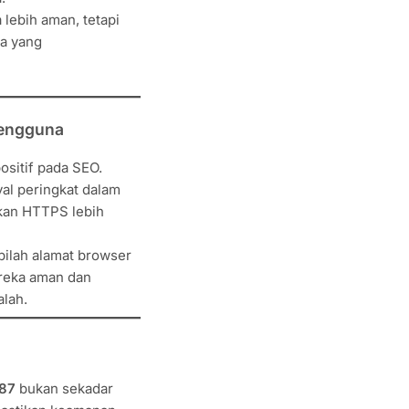
 lebih aman, tetapi
ya yang
Pengguna
ositif pada SEO.
al peringkat dalam
kan HTTPS lebih
 bilah alamat browser
reka aman dan
alah.
787
bukan sekadar