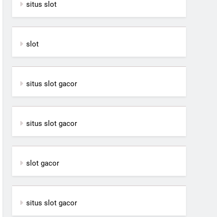
situs slot
slot
situs slot gacor
situs slot gacor
slot gacor
situs slot gacor