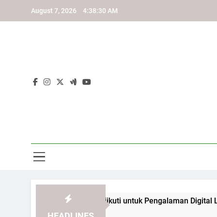
Skip
August 7, 2026
4:38:31 AM
to
content
Kan
Dapatkan 
kses yang Mudah Diikuti untuk Pengalaman Digital Lebih Nyam
HEADLINES