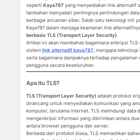
seperti
Kaya787
yang menyediakan link alternatif s
tambahan menyadari pentingnya perlindungan data
berbagai ancaman siber. Salah satu teknologi inti 
Kaya787 dalam menjaga keamanan link alternatifny
berbasis TLS (Transport Layer Security)
.
Artikel ini akan membahas bagaimana enkripsi TLS
sistem
link alternatif kaya787
, mengapa teknologi 
serta bagaimana dampaknya terhadap pengalaman
pengguna secara keseluruhan.
Apa Itu TLS?
TLS (Transport Layer Security)
adalah protokol kri
dirancang untuk menyediakan komunikasi yang ama
komputer, terutama internet. TLS melindungi data 
mengenkripsi informasi yang dikirimkan antara du
antara browser pengguna dan server.
Berbeda dari protokol biasa, TLS memastikan bahw