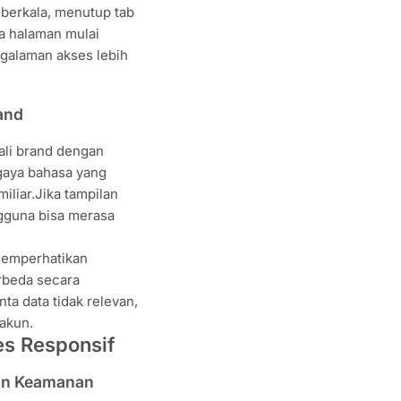
berkala, menutup tab
a halaman mulai
ngalaman akses lebih
and
li brand dengan
 gaya bahasa yang
iliar.Jika tampilan
engguna bisa merasa
memperhatikan
erbeda secara
a data tidak relevan,
akun.
s Responsif
an Keamanan