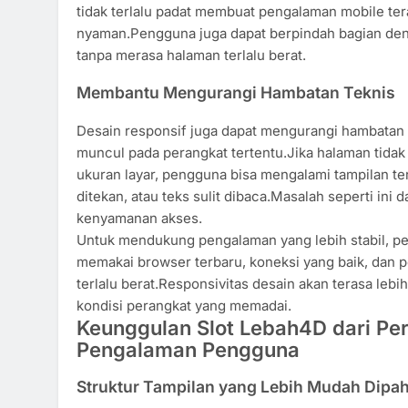
tidak terlalu padat membuat pengalaman mobile ter
nyaman.Pengguna juga dapat berpindah bagian den
tanpa merasa halaman terlalu berat.
Membantu Mengurangi Hambatan Teknis
Desain responsif juga dapat mengurangi hambatan 
muncul pada perangkat tertentu.Jika halaman tida
ukuran layar, pengguna bisa mengalami tampilan ter
ditekan, atau teks sulit dibaca.Masalah seperti ini
kenyamanan akses.
Untuk mendukung pengalaman yang lebih stabil, pe
memakai browser terbaru, koneksi yang baik, dan p
terlalu berat.Responsivitas desain akan terasa lebih
kondisi perangkat yang memadai.
Keunggulan Slot Lebah4D dari Per
Pengalaman Pengguna
Struktur Tampilan yang Lebih Mudah Dipa