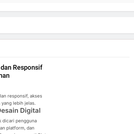
 dan Responsif
man
lan responsif, akses
ang lebih jelas.
esain Digital
k dicari pengguna
lan platform, dan