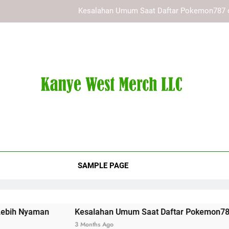
Kesalahan Umum Saat Daftar Pokemon787 d
Tips Menggunakan Kaya787 Link Alternatif tanpa Hambatan
Panduan Mengatasi Masal
Edwinslot Alternatif dengan Sistem Akses yang Mudah Diikuti 
Kesalahan Umum Saat Daftar Pokemon787 d
Tips Menggunakan Kaya787 Link Alternatif tanpa Hambatan
ye West Merch LLC
Merchandise Resmi Kanye West Di Kanye West Merch LLC.
Panduan Mengatasi Masal
SAMPLE PAGE
n
Kesalahan Umum Saat Daftar Pokemon787 dan Cara M
3 Months Ago