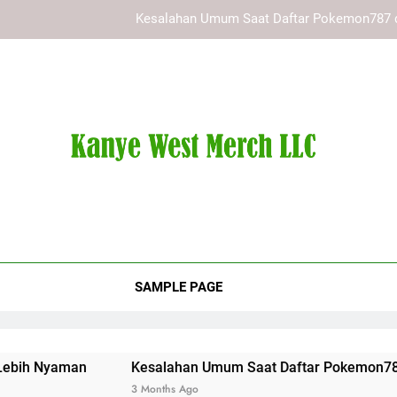
Kesalahan Umum Saat Daftar Pokemon787 d
Tips Menggunakan Kaya787 Link Alternatif tanpa Hambatan
Panduan Mengatasi Masal
Edwinslot Alternatif dengan Sistem Akses yang Mudah Diikuti 
Kesalahan Umum Saat Daftar Pokemon787 d
Tips Menggunakan Kaya787 Link Alternatif tanpa Hambatan
ye West Merch LLC
Merchandise Resmi Kanye West Di Kanye West Merch LLC.
Panduan Mengatasi Masal
SAMPLE PAGE
n
Kesalahan Umum Saat Daftar Pokemon787 dan Cara M
3 Months Ago