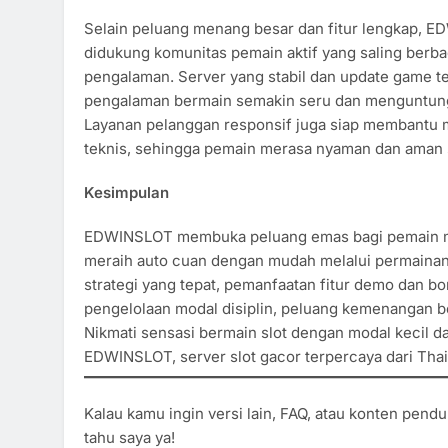
Selain peluang menang besar dan fitur lengkap, 
didukung komunitas pemain aktif yang saling berbag
pengalaman. Server yang stabil dan update game 
pengalaman bermain semakin seru dan menguntun
Layanan pelanggan responsif juga siap membantu 
teknis, sehingga pemain merasa nyaman dan aman 
Kesimpulan
EDWINSLOT membuka peluang emas bagi pemain m
meraih auto cuan dengan mudah melalui permainan 
strategi yang tepat, pemanfaatan fitur demo dan bo
pengelolaan modal disiplin, peluang kemenangan be
Nikmati sensasi bermain slot dengan modal kecil da
EDWINSLOT, server slot gacor terpercaya dari Thai
Kalau kamu ingin versi lain, FAQ, atau konten pendu
tahu saya ya!