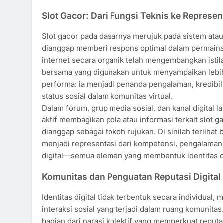
Slot Gacor: Dari Fungsi Teknis ke Represen
Slot gacor pada dasarnya merujuk pada sistem atau 
dianggap memberi respons optimal dalam permain
internet secara organik telah mengembangkan istila
bersama yang digunakan untuk menyampaikan lebih
performa: ia menjadi penanda pengalaman, kredibil
status sosial dalam komunitas virtual.
Dalam forum, grup media sosial, dan kanal digital l
aktif membagikan pola atau informasi terkait slot ga
dianggap sebagai tokoh rujukan. Di sinilah terlihat b
menjadi representasi dari kompetensi, pengalaman, 
digital—semua elemen yang membentuk identitas di
Komunitas dan Penguatan Reputasi Digital
Identitas digital tidak terbentuk secara individual, 
interaksi sosial yang terjadi dalam ruang komunitas
bagian dari narasi kolektif yang memperkuat reput