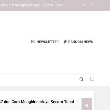
an Cara Menghindarinya Secara Tepat
 Teknis untuk Akses yang Lebih Stabil
ah Akses pada LAE138 Link Alternatif
untuk Pengalaman Digital Lebih Nyaman
NEWSLETTER
RANDOM NEWS
an Cara Menghindarinya Secara Tepat
 Teknis untuk Akses yang Lebih Stabil
ah Akses pada LAE138 Link Alternatif
enghindarinya Secara Tepat
Tips Menggunakan Kaya787
3 Months Ago