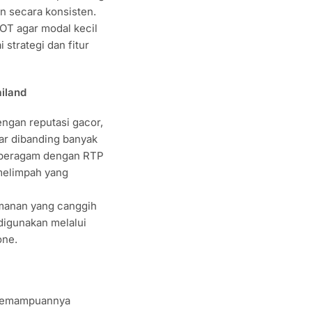
n secara konsisten.
OT agar modal kecil
strategi dan fitur
iland
ngan reputasi gacor,
ar dibanding banyak
e beragam dengan RTP
 melimpah yang
manan yang canggih
igunakan melalui
one.
 kemampuannya