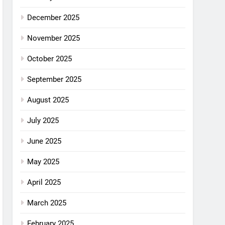
December 2025
November 2025
October 2025
September 2025
August 2025
July 2025
June 2025
May 2025
April 2025
March 2025
February 2025