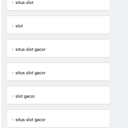
situs slot
slot
situs slot gacor
situs slot gacor
slot gacor
situs slot gacor