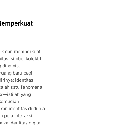
Memperkuat
tuk dan memperkuat
tas, simbol kolektif,
g dinamis.
ruang baru bagi
inya: identitas
, salah satu fenomena
or
—istilah yang
 kemudian
an identitas di dunia
n pola interaksi
ika identitas digital