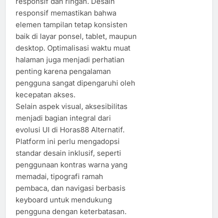
responsif dan ringan. Desain
responsif memastikan bahwa
elemen tampilan tetap konsisten
baik di layar ponsel, tablet, maupun
desktop. Optimalisasi waktu muat
halaman juga menjadi perhatian
penting karena pengalaman
pengguna sangat dipengaruhi oleh
kecepatan akses.
Selain aspek visual, aksesibilitas
menjadi bagian integral dari
evolusi UI di Horas88 Alternatif.
Platform ini perlu mengadopsi
standar desain inklusif, seperti
penggunaan kontras warna yang
memadai, tipografi ramah
pembaca, dan navigasi berbasis
keyboard untuk mendukung
pengguna dengan keterbatasan.