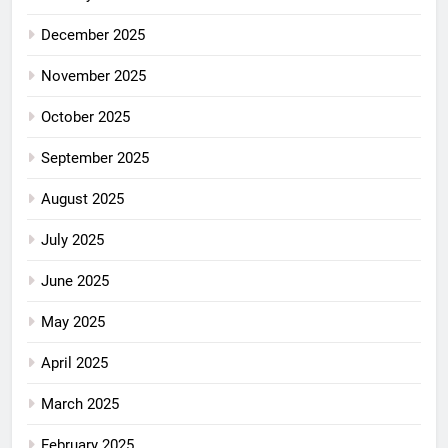
December 2025
November 2025
October 2025
September 2025
August 2025
July 2025
June 2025
May 2025
April 2025
March 2025
February 2025