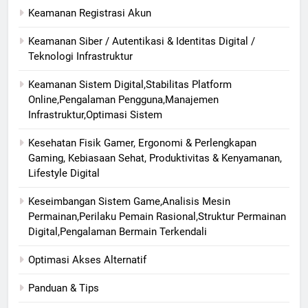
Keamanan Registrasi Akun
Keamanan Siber / Autentikasi & Identitas Digital /
Teknologi Infrastruktur
Keamanan Sistem Digital,Stabilitas Platform
Online,Pengalaman Pengguna,Manajemen
Infrastruktur,Optimasi Sistem
Kesehatan Fisik Gamer, Ergonomi & Perlengkapan
Gaming, Kebiasaan Sehat, Produktivitas & Kenyamanan,
Lifestyle Digital
Keseimbangan Sistem Game,Analisis Mesin
Permainan,Perilaku Pemain Rasional,Struktur Permainan
Digital,Pengalaman Bermain Terkendali
Optimasi Akses Alternatif
Panduan & Tips