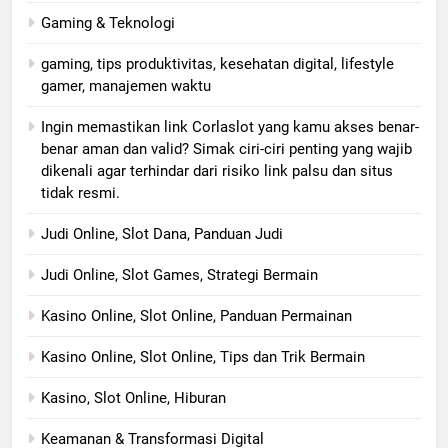
Gaming & Teknologi
gaming, tips produktivitas, kesehatan digital, lifestyle
gamer, manajemen waktu
Ingin memastikan link Corlaslot yang kamu akses benar-
benar aman dan valid? Simak ciri-ciri penting yang wajib
dikenali agar terhindar dari risiko link palsu dan situs
tidak resmi.
Judi Online, Slot Dana, Panduan Judi
Judi Online, Slot Games, Strategi Bermain
Kasino Online, Slot Online, Panduan Permainan
Kasino Online, Slot Online, Tips dan Trik Bermain
Kasino, Slot Online, Hiburan
Keamanan & Transformasi Digital