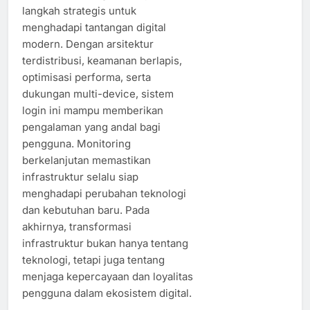
langkah strategis untuk
menghadapi tantangan digital
modern. Dengan arsitektur
terdistribusi, keamanan berlapis,
optimisasi performa, serta
dukungan multi-device, sistem
login ini mampu memberikan
pengalaman yang andal bagi
pengguna. Monitoring
berkelanjutan memastikan
infrastruktur selalu siap
menghadapi perubahan teknologi
dan kebutuhan baru. Pada
akhirnya, transformasi
infrastruktur bukan hanya tentang
teknologi, tetapi juga tentang
menjaga kepercayaan dan loyalitas
pengguna dalam ekosistem digital.