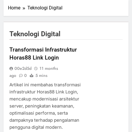
Home
Teknologi Digital
Teknologi Digital
Transformasi Infrastruktur
Horas88 Link Login
00e2d5d
11 months
ago
0
5 mins
Artikel ini membahas transformasi
infrastruktur Horas88 Link Login,
mencakup modernisasi arsitektur
server, peningkatan keamanan,
optimalisasi performa, serta
dampaknya terhadap pengalaman
pengguna digital modern.