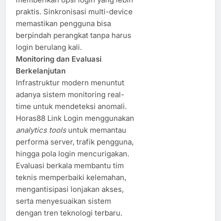
praktis. Sinkronisasi multi-device
memastikan pengguna bisa
berpindah perangkat tanpa harus
login berulang kali.
Monitoring dan Evaluasi
Berkelanjutan
Infrastruktur modern menuntut
adanya sistem monitoring real-
time untuk mendeteksi anomali.
Horas88 Link Login menggunakan
analytics tools
untuk memantau
performa server, trafik pengguna,
hingga pola login mencurigakan.
Evaluasi berkala membantu tim
teknis memperbaiki kelemahan,
mengantisipasi lonjakan akses,
serta menyesuaikan sistem
dengan tren teknologi terbaru.