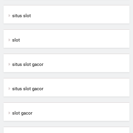
situs slot
slot
situs slot gacor
situs slot gacor
slot gacor