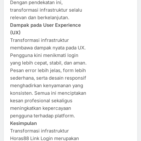
Dengan pendekatan ini,
transformasi infrastruktur selalu
relevan dan berkelanjutan.
Dampak pada User Experience
(UX)
Transformasi infrastruktur
membawa dampak nyata pada UX.
Pengguna kini menikmati login
yang lebih cepat, stabil, dan aman.
Pesan error lebih jelas, form lebih
sederhana, serta desain responsif
menghadirkan kenyamanan yang
konsisten. Semua ini menciptakan
kesan profesional sekaligus
meningkatkan kepercayaan
pengguna terhadap platform.
Kesimpulan
Transformasi infrastruktur
Horas88 Link Login merupakan