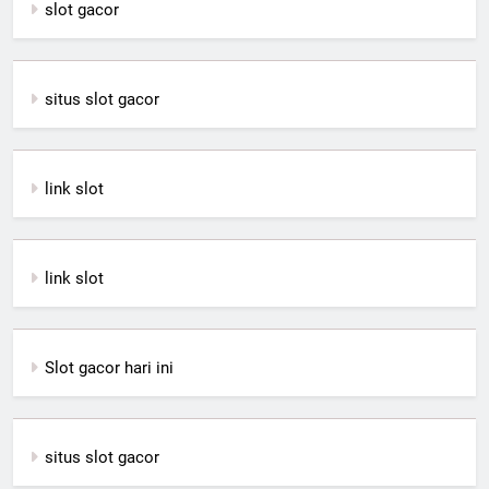
slot gacor
situs slot gacor
link slot
link slot
Slot gacor
h
ari ini
situs slot gacor