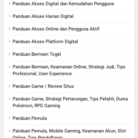
Panduan Akses Digital dan Kemudahan Pengguna
Panduan Akses Harian Digital
Panduan Akses Online dan Pengguna Aktif
Panduan Akses Platform Digital
Panduan Bermain Togel
Panduan Bermain, Keamanan Online, Strategi Judi, Tips
Profesional, User Experience
Panduan Game / Review Situs
Panduan Game, Strategi Pertarungan, Tips Pelatih, Dunia
Pokémon, RPG Gaming
Panduan Pemula
Panduan Pemula, Mobile Gaming, Keamanan Akun, Slot
Online, Tips Pendaftaran