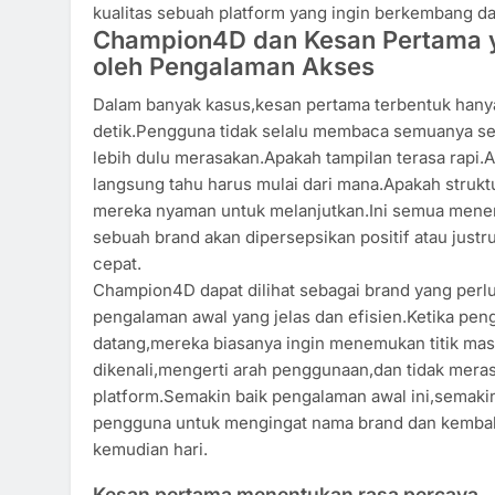
kualitas sebuah platform yang ingin berkembang dan
Champion4D dan Kesan Pertama 
oleh Pengalaman Akses
Dalam banyak kasus,kesan pertama terbentuk hany
detik.Pengguna tidak selalu membaca semuanya se
lebih dulu merasakan.Apakah tampilan terasa rapi
langsung tahu harus mulai dari mana.Apakah struk
mereka nyaman untuk melanjutkan.Ini semua mene
sebuah brand akan dipersepsikan positif atau justr
cepat.
Champion4D dapat dilihat sebagai brand yang pe
pengalaman awal yang jelas dan efisien.Ketika pen
datang,mereka biasanya ingin menemukan titik ma
dikenali,mengerti arah penggunaan,dan tidak meras
platform.Semakin baik pengalaman awal ini,semaki
pengguna untuk mengingat nama brand dan kembal
kemudian hari.
Kesan pertama menentukan rasa percaya