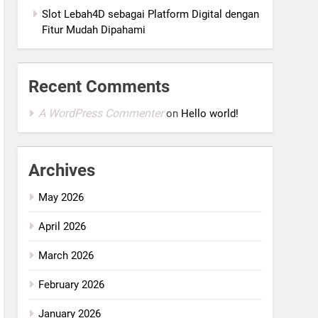
Slot Lebah4D sebagai Platform Digital dengan
Fitur Mudah Dipahami
Recent Comments
A WordPress Commenter
on
Hello world!
Archives
May 2026
April 2026
March 2026
February 2026
January 2026