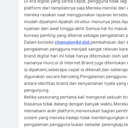
Di era digital yang serba cepat, pengguna tidak lag
platform dari tampilannya saja.Mereka menilai dari
mereka rasakan saat menggunakan layanan tersebu
mudah dipahami.Apakah struktur menunya jelas.Ap
nyaman dari awal hingga akhir.Semua hal itu masuk
konsep penting yang dikenal sebagai pengalaman 
Dalam konteks
champion4d slot
,pembahasan dari 
pengalaman pengguna menjadi sangat relevan kar
brand digital hari ini tidak hanya ditentukan oleh s
namanya muncul di internet.Brand juga ditentukan
ia dipahami,seberapa cepat ia dikenali,dan seberap
digunakan secara berulang.Pengalaman pengguna 
antara identitas brand dan kenyamanan nyata yang 
pengunjung.
Ketika seseorang pertama kali mengenal sebuah br
biasanya tidak datang dengan banyak waktu.Mereka
memahami arah platform,menemukan bagian penti
sistem yang mereka hadapi tidak membingungkan.I
pengalaman pengguna bukan sekadar pelengkap,teta