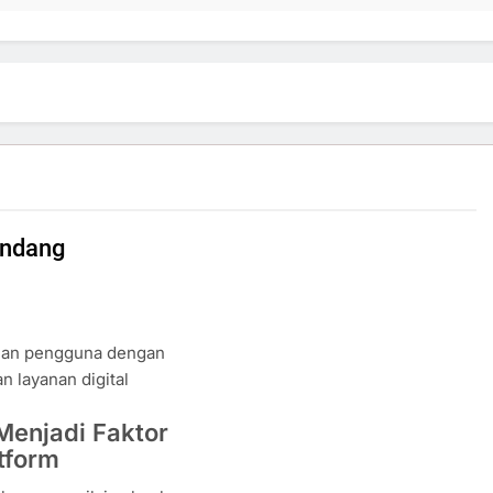
andang
man pengguna dengan
n layanan digital
enjadi Faktor
tform