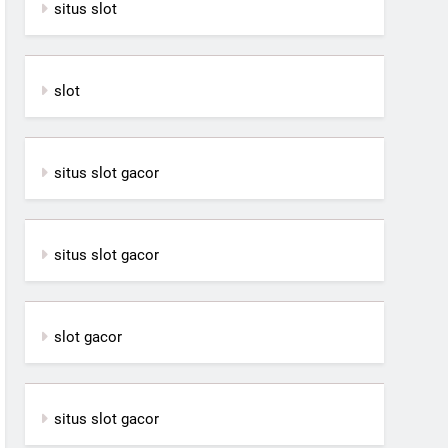
situs slot
slot
situs slot gacor
situs slot gacor
slot gacor
situs slot gacor