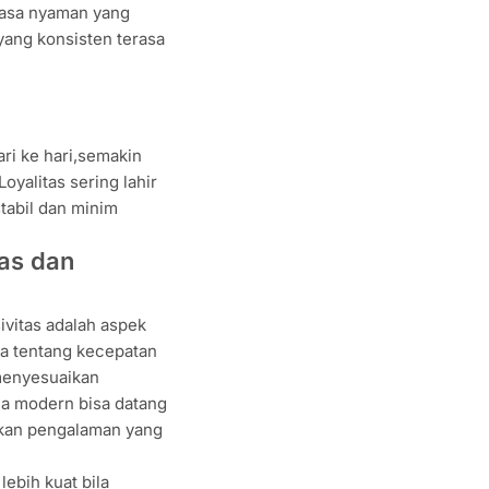
 rasa nyaman yang
yang konsisten terasa
ri ke hari,semakin
yalitas sering lahir
stabil dan minim
as dan
itas adalah aspek
ya tentang kecepatan
menyesuaikan
 modern bisa datang
pkan pengalaman yang
ebih kuat bila