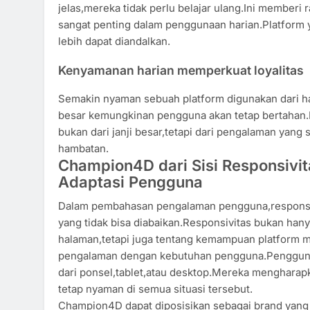
jelas,mereka tidak perlu belajar ulang.Ini memberi
sangat penting dalam penggunaan harian.Platform 
lebih dapat diandalkan.
Kenyamanan harian memperkuat loyalitas
Semakin nyaman sebuah platform digunakan dari ha
besar kemungkinan pengguna akan tetap bertahan.Lo
bukan dari janji besar,tetapi dari pengalaman yang 
hambatan.
Champion4D dari Sisi Responsivit
Adaptasi Pengguna
Dalam pembahasan pengalaman pengguna,responsiv
yang tidak bisa diabaikan.Responsivitas bukan han
halaman,tetapi juga tentang kemampuan platform 
pengalaman dengan kebutuhan pengguna.Pengguna
dari ponsel,tablet,atau desktop.Mereka menghara
tetap nyaman di semua situasi tersebut.
Champion4D dapat diposisikan sebagai brand yang l