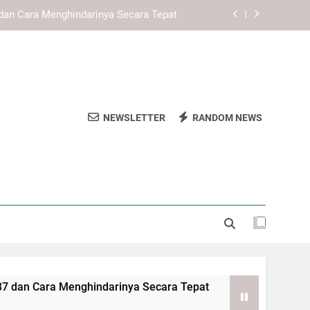
an Cara Menghindarinya Secara Tepat
 Teknis untuk Akses yang Lebih Stabil
ah Akses pada LAE138 Link Alternatif
untuk Pengalaman Digital Lebih Nyaman
NEWSLETTER
RANDOM NEWS
an Cara Menghindarinya Secara Tepat
 Teknis untuk Akses yang Lebih Stabil
ah Akses pada LAE138 Link Alternatif
enghindarinya Secara Tepat
Tips Menggunakan Kaya787
3 Months Ago