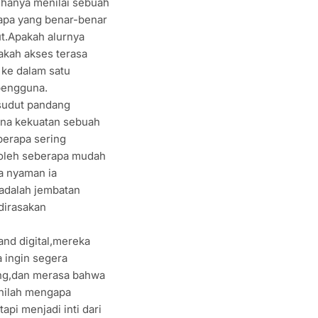
i hanya menilai sebuah
 apa yang benar-benar
t.Apakah alurnya
akah akses terasa
 ke dalam satu
pengguna.
sudut pandang
ena kekuatan sebuah
eberapa sering
 oleh seberapa mudah
a nyaman ia
adalah jembatan
dirasakan
and digital,mereka
 ingin segera
ng,dan merasa bahwa
nilah mengapa
pi menjadi inti dari