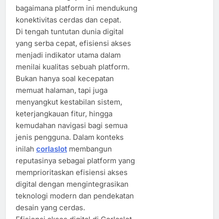
bagaimana platform ini mendukung
konektivitas cerdas dan cepat.
Di tengah tuntutan dunia digital
yang serba cepat, efisiensi akses
menjadi indikator utama dalam
menilai kualitas sebuah platform.
Bukan hanya soal kecepatan
memuat halaman, tapi juga
menyangkut kestabilan sistem,
keterjangkauan fitur, hingga
kemudahan navigasi bagi semua
jenis pengguna. Dalam konteks
inilah
corlaslot
membangun
reputasinya sebagai platform yang
memprioritaskan efisiensi akses
digital dengan mengintegrasikan
teknologi modern dan pendekatan
desain yang cerdas.