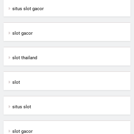
situs slot gacor
slot gacor
slot thailand
slot
situs slot
slot gacor