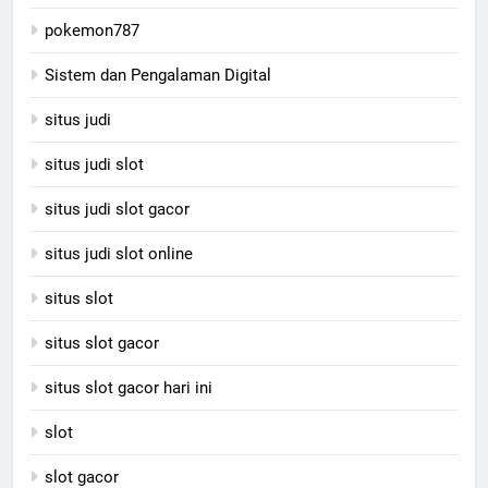
pokemon787
Sistem dan Pengalaman Digital
situs judi
situs judi slot
situs judi slot gacor
situs judi slot online
situs slot
situs slot gacor
situs slot gacor hari ini
slot
slot gacor