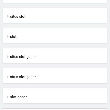
situs slot
slot
situs slot gacor
situs slot gacor
slot gacor