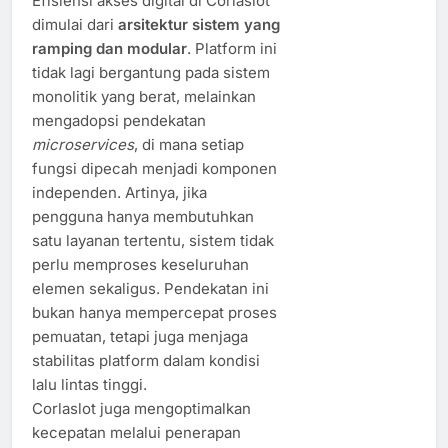
Efisiensi akses digital di Corlaslot
dimulai dari
arsitektur sistem yang
ramping dan modular
. Platform ini
tidak lagi bergantung pada sistem
monolitik yang berat, melainkan
mengadopsi pendekatan
microservices
, di mana setiap
fungsi dipecah menjadi komponen
independen. Artinya, jika
pengguna hanya membutuhkan
satu layanan tertentu, sistem tidak
perlu memproses keseluruhan
elemen sekaligus. Pendekatan ini
bukan hanya mempercepat proses
pemuatan, tetapi juga menjaga
stabilitas platform dalam kondisi
lalu lintas tinggi.
Corlaslot juga mengoptimalkan
kecepatan melalui penerapan