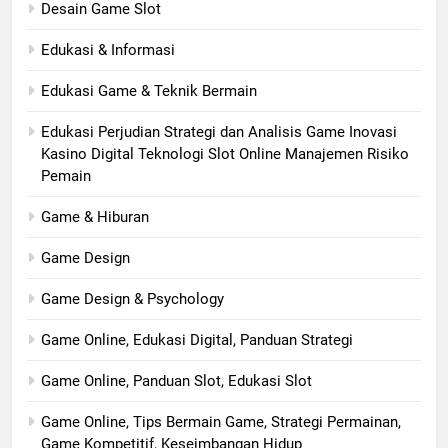
Desain Game Slot
Edukasi & Informasi
Edukasi Game & Teknik Bermain
Edukasi Perjudian Strategi dan Analisis Game Inovasi
Kasino Digital Teknologi Slot Online Manajemen Risiko
Pemain
Game & Hiburan
Game Design
Game Design & Psychology
Game Online, Edukasi Digital, Panduan Strategi
Game Online, Panduan Slot, Edukasi Slot
Game Online, Tips Bermain Game, Strategi Permainan,
Game Kompetitif, Keseimbangan Hidup