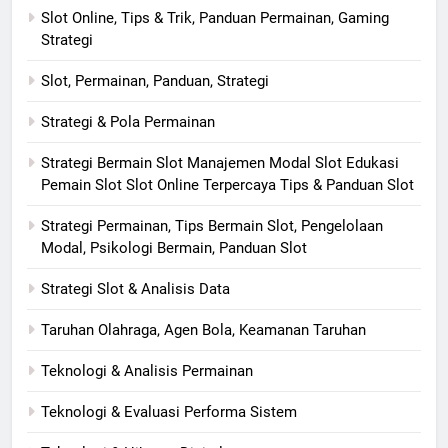
Slot Online, Tips & Trik, Panduan Permainan, Gaming
Strategi
Slot, Permainan, Panduan, Strategi
Strategi & Pola Permainan
Strategi Bermain Slot Manajemen Modal Slot Edukasi
Pemain Slot Slot Online Terpercaya Tips & Panduan Slot
Strategi Permainan, Tips Bermain Slot, Pengelolaan
Modal, Psikologi Bermain, Panduan Slot
Strategi Slot & Analisis Data
Taruhan Olahraga, Agen Bola, Keamanan Taruhan
Teknologi & Analisis Permainan
Teknologi & Evaluasi Performa Sistem