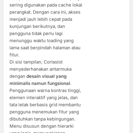
sering digunakan pada cache lokal
perangkat. Dengan cara ini, akses
menjadi jauh lebih cepat pada
kunjungan berikutnya, dan
pengguna tidak perlu lagi
menunggu waktu loading yang
lama saat berpindah halaman atau
fitur.
Di sisi tampilan, Corlaslot
menyederhanakan antarmuka
dengan
desain visual yang
minimalis namun fungsional
.
Penggunaan warna kontras tinggi,
elemen interaktif yang jelas, dan
tata letak berbasis grid membantu
pengguna menemukan fitur yang
dibutuhkan tanpa kebingungan.
Menu disusun dengan hierarki