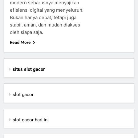
modern seharusnya menyajikan
efisiensi digital yang menyeluruh.
Bukan hanya cepat, tetapi juga
stabil, aman, dan mudah diakses
oleh siapa saja.
Read More
situs slot gacor
slot gacor
slot gacor hari ini