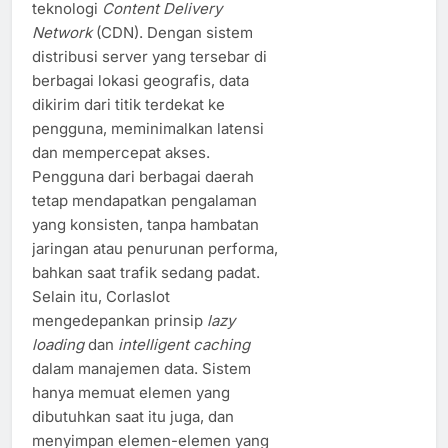
teknologi
Content Delivery
Network
(CDN). Dengan sistem
distribusi server yang tersebar di
berbagai lokasi geografis, data
dikirim dari titik terdekat ke
pengguna, meminimalkan latensi
dan mempercepat akses.
Pengguna dari berbagai daerah
tetap mendapatkan pengalaman
yang konsisten, tanpa hambatan
jaringan atau penurunan performa,
bahkan saat trafik sedang padat.
Selain itu, Corlaslot
mengedepankan prinsip
lazy
loading
dan
intelligent caching
dalam manajemen data. Sistem
hanya memuat elemen yang
dibutuhkan saat itu juga, dan
menyimpan elemen-elemen yang