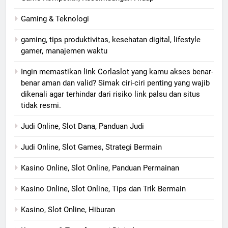
Gaming & Teknologi
gaming, tips produktivitas, kesehatan digital, lifestyle
gamer, manajemen waktu
Ingin memastikan link Corlaslot yang kamu akses benar-
benar aman dan valid? Simak ciri-ciri penting yang wajib
dikenali agar terhindar dari risiko link palsu dan situs
tidak resmi.
Judi Online, Slot Dana, Panduan Judi
Judi Online, Slot Games, Strategi Bermain
Kasino Online, Slot Online, Panduan Permainan
Kasino Online, Slot Online, Tips dan Trik Bermain
Kasino, Slot Online, Hiburan