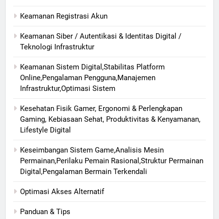
Keamanan Registrasi Akun
Keamanan Siber / Autentikasi & Identitas Digital /
Teknologi Infrastruktur
Keamanan Sistem Digital,Stabilitas Platform
Online,Pengalaman Pengguna,Manajemen
Infrastruktur,Optimasi Sistem
Kesehatan Fisik Gamer, Ergonomi & Perlengkapan
Gaming, Kebiasaan Sehat, Produktivitas & Kenyamanan,
Lifestyle Digital
Keseimbangan Sistem Game,Analisis Mesin
Permainan,Perilaku Pemain Rasional,Struktur Permainan
Digital,Pengalaman Bermain Terkendali
Optimasi Akses Alternatif
Panduan & Tips