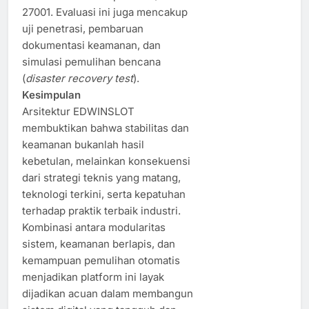
27001. Evaluasi ini juga mencakup
uji penetrasi, pembaruan
dokumentasi keamanan, dan
simulasi pemulihan bencana
(
disaster recovery test
).
Kesimpulan
Arsitektur EDWINSLOT
membuktikan bahwa stabilitas dan
keamanan bukanlah hasil
kebetulan, melainkan konsekuensi
dari strategi teknis yang matang,
teknologi terkini, serta kepatuhan
terhadap praktik terbaik industri.
Kombinasi antara modularitas
sistem, keamanan berlapis, dan
kemampuan pemulihan otomatis
menjadikan platform ini layak
dijadikan acuan dalam membangun