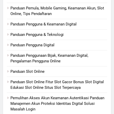
Panduan Pemula, Mobile Gaming, Keamanan Akun, Slot
Online, Tips Pendaftaran
Panduan Pengguna & Keamanan Digital
Panduan Pengguna & Teknologi
Panduan Pengguna Digital
Panduan Penggunaan Bijak, Keamanan Digital,
Pengalaman Pengguna Online
Panduan Slot Online
Panduan Slot Online Fitur Slot Gacor Bonus Slot Digital
Edukasi Slot Online Situs Slot Terpercaya
Pemulihan Akses Akun Keamanan Autentikasi Panduan
Manajemen Akun Proteksi Identitas Digital Solusi
Masalah Login