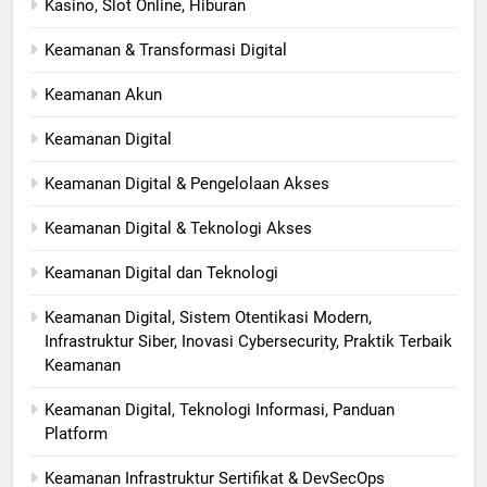
Kasino, Slot Online, Hiburan
Keamanan & Transformasi Digital
Keamanan Akun
Keamanan Digital
Keamanan Digital & Pengelolaan Akses
Keamanan Digital & Teknologi Akses
Keamanan Digital dan Teknologi
Keamanan Digital, Sistem Otentikasi Modern,
Infrastruktur Siber, Inovasi Cybersecurity, Praktik Terbaik
Keamanan
Keamanan Digital, Teknologi Informasi, Panduan
Platform
Keamanan Infrastruktur Sertifikat & DevSecOps