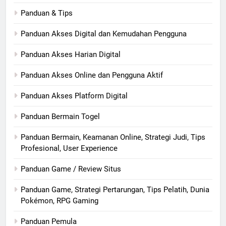
Panduan & Tips
Panduan Akses Digital dan Kemudahan Pengguna
Panduan Akses Harian Digital
Panduan Akses Online dan Pengguna Aktif
Panduan Akses Platform Digital
Panduan Bermain Togel
Panduan Bermain, Keamanan Online, Strategi Judi, Tips
Profesional, User Experience
Panduan Game / Review Situs
Panduan Game, Strategi Pertarungan, Tips Pelatih, Dunia
Pokémon, RPG Gaming
Panduan Pemula