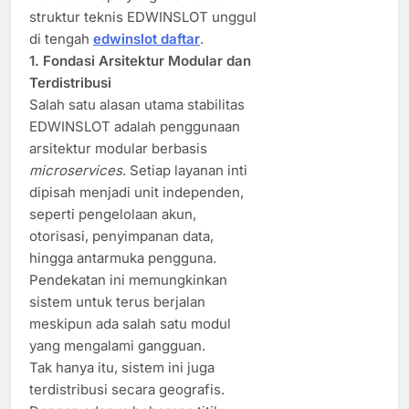
struktur teknis EDWINSLOT unggul
di tengah
edwinslot daftar
.
1. Fondasi Arsitektur Modular dan
Terdistribusi
Salah satu alasan utama stabilitas
EDWINSLOT adalah penggunaan
arsitektur modular berbasis
microservices
. Setiap layanan inti
dipisah menjadi unit independen,
seperti pengelolaan akun,
otorisasi, penyimpanan data,
hingga antarmuka pengguna.
Pendekatan ini memungkinkan
sistem untuk terus berjalan
meskipun ada salah satu modul
yang mengalami gangguan.
Tak hanya itu, sistem ini juga
terdistribusi secara geografis.