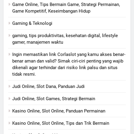
Game Online, Tips Bermain Game, Strategi Permainan,
Game Kompetitif, Keseimbangan Hidup
Gaming & Teknologi
gaming, tips produktivitas, kesehatan digital, lifestyle
gamer, manajemen waktu
Ingin memastikan link Corlaslot yang kamu akses benar-
benar aman dan valid? Simak ciri-ciri penting yang wajib
dikenali agar terhindar dari risiko link palsu dan situs
tidak resmi.
Judi Online, Slot Dana, Panduan Judi
Judi Online, Slot Games, Strategi Bermain
Kasino Online, Slot Online, Panduan Permainan
Kasino Online, Slot Online, Tips dan Trik Bermain