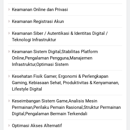
Keamanan Online dan Privasi
Keamanan Registrasi Akun
Keamanan Siber / Autentikasi & Identitas Digital /
Teknologi Infrastruktur
Keamanan Sistem Digital,Stabilitas Platform
Online,Pengalaman Pengguna,Manajemen
Infrastruktur,Optimasi Sistem
Kesehatan Fisik Gamer, Ergonomi & Perlengkapan
Gaming, Kebiasaan Sehat, Produktivitas & Kenyamanan,
Lifestyle Digital
Keseimbangan Sistem Game,Analisis Mesin
Permainan,Perilaku Pemain Rasional,Struktur Permainan
Digital,Pengalaman Bermain Terkendali
Optimasi Akses Alternatif