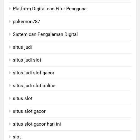
Platform Digital dan Fitur Pengguna
pokemon787
Sistem dan Pengalaman Digital
situs judi
situs judi slot
situs judi slot gacor
situs judi slot online
situs slot
situs slot gacor
situs slot gacor hari ini
slot