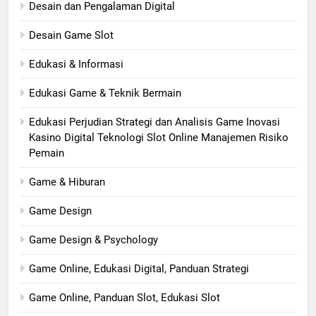
Desain dan Pengalaman Digital
Desain Game Slot
Edukasi & Informasi
Edukasi Game & Teknik Bermain
Edukasi Perjudian Strategi dan Analisis Game Inovasi
Kasino Digital Teknologi Slot Online Manajemen Risiko
Pemain
Game & Hiburan
Game Design
Game Design & Psychology
Game Online, Edukasi Digital, Panduan Strategi
Game Online, Panduan Slot, Edukasi Slot