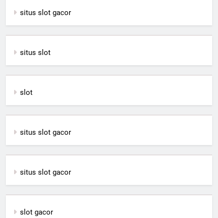
situs slot gacor
situs slot
slot
situs slot gacor
situs slot gacor
slot gacor