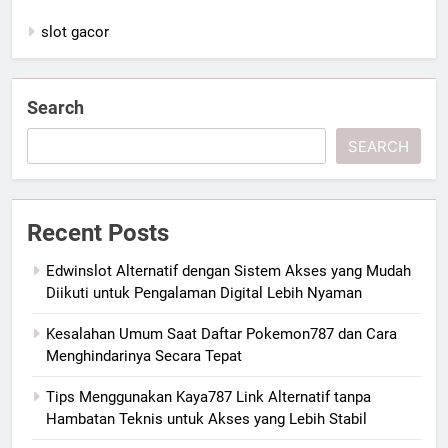
slot gacor
Search
SEARCH
Recent Posts
Edwinslot Alternatif dengan Sistem Akses yang Mudah
Diikuti untuk Pengalaman Digital Lebih Nyaman
Kesalahan Umum Saat Daftar Pokemon787 dan Cara
Menghindarinya Secara Tepat
Tips Menggunakan Kaya787 Link Alternatif tanpa
Hambatan Teknis untuk Akses yang Lebih Stabil