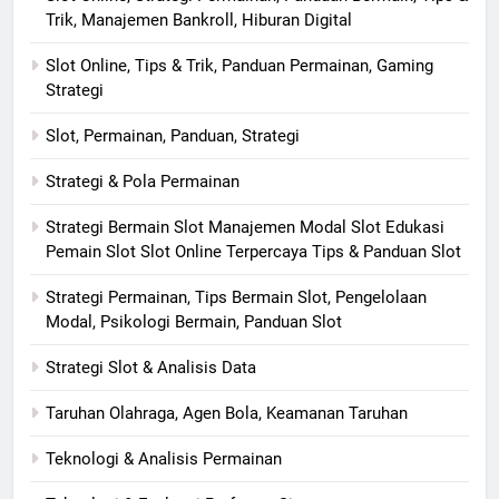
Trik, Manajemen Bankroll, Hiburan Digital
Slot Online, Tips & Trik, Panduan Permainan, Gaming
Strategi
Slot, Permainan, Panduan, Strategi
Strategi & Pola Permainan
Strategi Bermain Slot Manajemen Modal Slot Edukasi
Pemain Slot Slot Online Terpercaya Tips & Panduan Slot
Strategi Permainan, Tips Bermain Slot, Pengelolaan
Modal, Psikologi Bermain, Panduan Slot
Strategi Slot & Analisis Data
Taruhan Olahraga, Agen Bola, Keamanan Taruhan
Teknologi & Analisis Permainan