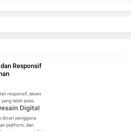
 dan Responsif
man
lan responsif, akses
ang lebih jelas.
esain Digital
k dicari pengguna
lan platform, dan