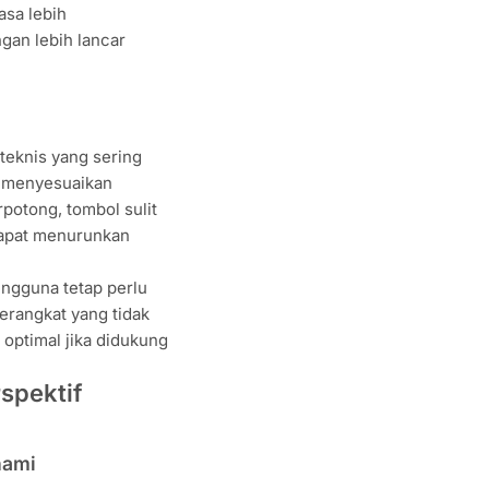
asa lebih
gan lebih lancar
teknis yang sering
k menyesuaikan
potong, tombol sulit
 dapat menurunkan
ngguna tetap perlu
erangkat yang tidak
 optimal jika didukung
spektif
hami