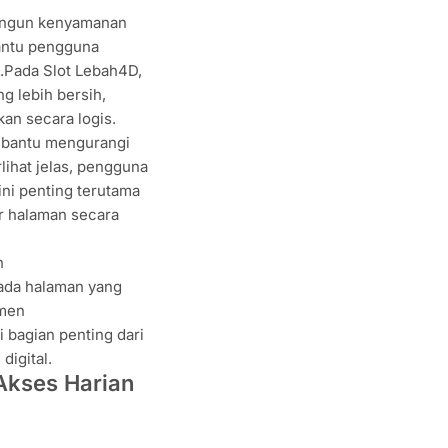
angun kenyamanan
antu pengguna
.Pada Slot Lebah4D,
g lebih bersih,
kan secara logis.
embantu mengurangi
lihat jelas, pengguna
ini penting terutama
r halaman secara
n
ada halaman yang
emen
 bagian penting dari
digital.
Akses Harian