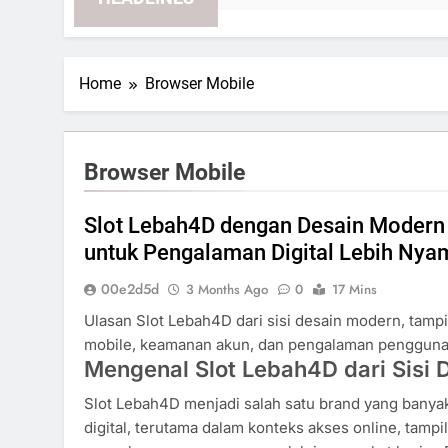
Home
Browser Mobile
Browser Mobile
Slot Lebah4D dengan Desain Modern
untuk Pengalaman Digital Lebih Nya
00e2d5d
3 Months Ago
0
17 Mins
Ulasan Slot Lebah4D dari sisi desain modern, tampi
mobile, keamanan akun, dan pengalaman pengguna y
Mengenal Slot Lebah4D dari Sisi D
Slot Lebah4D menjadi salah satu brand yang banya
digital, terutama dalam konteks akses online, tampi