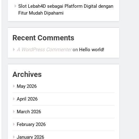
Slot Lebah4D sebagai Platform Digital dengan
Fitur Mudah Dipahami
Recent Comments
A WordPress Commenter
on
Hello world!
Archives
May 2026
April 2026
March 2026
February 2026
January 2026