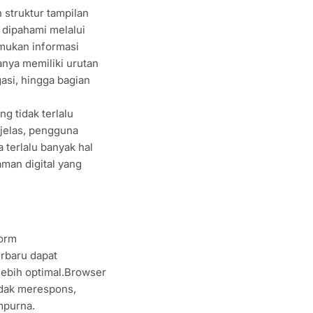
 struktur tampilan
u dipahami melalui
ukan informasi
anya memiliki urutan
gasi, hingga bagian
g tidak terlalu
 jelas, pengguna
terlalu banyak hal
aman digital yang
form
erbaru dapat
lebih optimal.Browser
idak merespons,
mpurna.