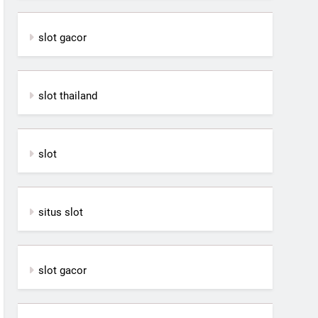
slot gacor
slot thailand
slot
situs slot
slot gacor