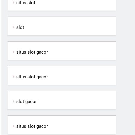
situs slot
slot
situs slot gacor
situs slot gacor
slot gacor
situs slot gacor