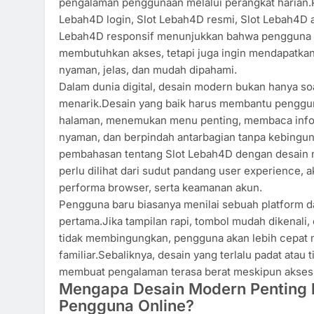
pengalaman penggunaan melalui perangkat harian.P
Lebah4D login, Slot Lebah4D resmi, Slot Lebah4D al
Lebah4D responsif menunjukkan bahwa pengguna 
membutuhkan akses, tetapi juga ingin mendapatka
nyaman, jelas, dan mudah dipahami.
Dalam dunia digital, desain modern bukan hanya so
menarik.Desain yang baik harus membantu pengg
halaman, menemukan menu penting, membaca info
nyaman, dan berpindah antarbagian tanpa kebingun
pembahasan tentang Slot Lebah4D dengan desain 
perlu dilihat dari sudut pandang user experience, 
performa browser, serta keamanan akun.
Pengguna baru biasanya menilai sebuah platform d
pertama.Jika tampilan rapi, tombol mudah dikenali,
tidak membingungkan, pengguna akan lebih cepat
familiar.Sebaliknya, desain yang terlalu padat atau 
membuat pengalaman terasa berat meskipun akses i
Mengapa Desain Modern Penting 
Pengguna Online?