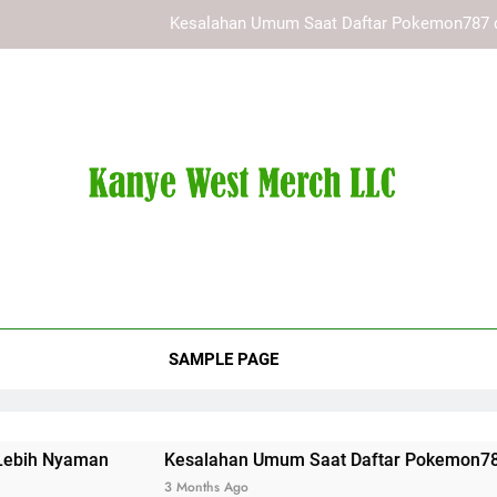
Kesalahan Umum Saat Daftar Pokemon787 d
Tips Menggunakan Kaya787 Link Alternatif tanpa Hambatan
Panduan Mengatasi Masal
Edwinslot Alternatif dengan Sistem Akses yang Mudah Diikuti 
Kesalahan Umum Saat Daftar Pokemon787 d
Tips Menggunakan Kaya787 Link Alternatif tanpa Hambatan
ye West Merch LLC
Merchandise Resmi Kanye West Di Kanye West Merch LLC.
Panduan Mengatasi Masal
SAMPLE PAGE
n
Kesalahan Umum Saat Daftar Pokemon787 dan Cara M
3 Months Ago