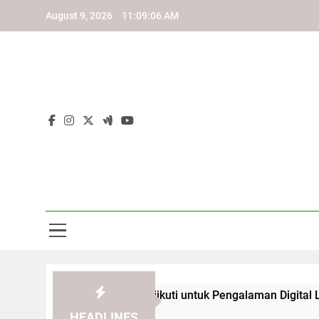
Skip
August 9, 2026
11:09:07 AM
to
content
Kan
Dapatkan 
ses yang Mudah Diikuti untuk Pengalaman Digital Lebih Nyama
HEADLINES