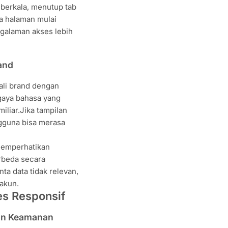
berkala, menutup tab
a halaman mulai
ngalaman akses lebih
and
li brand dengan
 gaya bahasa yang
iliar.Jika tampilan
engguna bisa merasa
memperhatikan
erbeda secara
a data tidak relevan,
akun.
s Responsif
an Keamanan