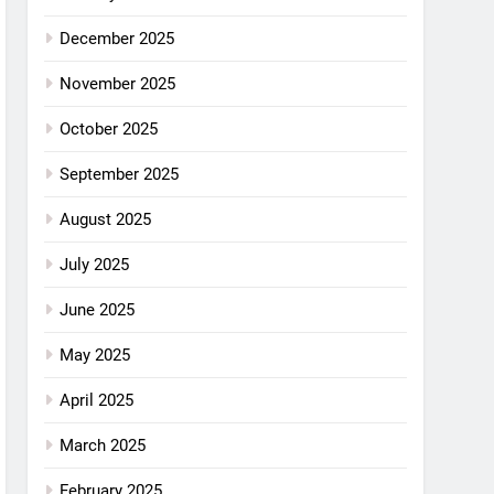
December 2025
November 2025
October 2025
September 2025
August 2025
July 2025
June 2025
May 2025
April 2025
March 2025
February 2025