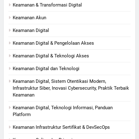
Keamanan & Transformasi Digital
Keamanan Akun
Keamanan Digital
Keamanan Digital & Pengelolaan Akses
Keamanan Digital & Teknologi Akses
Keamanan Digital dan Teknologi
Keamanan Digital, Sistem Otentikasi Modern,
Infrastruktur Siber, Inovasi Cybersecurity, Praktik Terbaik
Keamanan
Keamanan Digital, Teknologi Informasi, Panduan
Platform
Keamanan Infrastruktur Sertifikat & DevSecOps