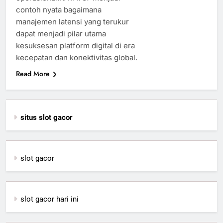
contoh nyata bagaimana
manajemen latensi yang terukur
dapat menjadi pilar utama
kesuksesan platform digital di era
kecepatan dan konektivitas global.
Read More
situs slot gacor
slot gacor
slot gacor hari ini