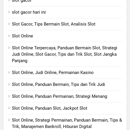
slot gacor
slot gacor hari ini
Slot Gacor, Tips Bermain Slot, Analisis Slot
Slot Online
Slot Online Terpercaya, Panduan Bermain Slot, Strategi
Judi Online, Slot Gacor, Tips dan Trik Slot, Slot Jangka
Panjang
Slot Online, Judi Online, Permainan Kasino
Slot Online, Panduan Bermain, Tips dan Trik Judi
Slot Online, Panduan Permainan, Strategi Menang
Slot Online, Panduan Slot, Jackpot Slot
Slot Online, Strategi Permainan, Panduan Bermain, Tips &
Trik, Manajemen Bankroll, Hiburan Digital