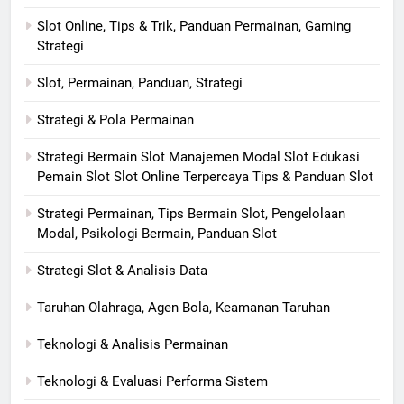
Slot Online, Tips & Trik, Panduan Permainan, Gaming
Strategi
Slot, Permainan, Panduan, Strategi
Strategi & Pola Permainan
Strategi Bermain Slot Manajemen Modal Slot Edukasi
Pemain Slot Slot Online Terpercaya Tips & Panduan Slot
Strategi Permainan, Tips Bermain Slot, Pengelolaan
Modal, Psikologi Bermain, Panduan Slot
Strategi Slot & Analisis Data
Taruhan Olahraga, Agen Bola, Keamanan Taruhan
Teknologi & Analisis Permainan
Teknologi & Evaluasi Performa Sistem