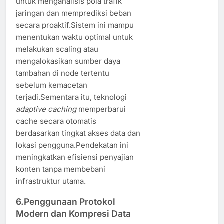
untuk menganalisis pola trafik
jaringan dan memprediksi beban
secara proaktif.Sistem ini mampu
menentukan waktu optimal untuk
melakukan scaling atau
mengalokasikan sumber daya
tambahan di node tertentu
sebelum kemacetan
terjadi.Sementara itu, teknologi
adaptive caching
memperbarui
cache secara otomatis
berdasarkan tingkat akses data dan
lokasi pengguna.Pendekatan ini
meningkatkan efisiensi penyajian
konten tanpa membebani
infrastruktur utama.
6.Penggunaan Protokol
Modern dan Kompresi Data