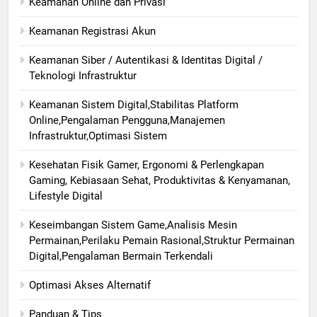
Keamanan Online dan Privasi
Keamanan Registrasi Akun
Keamanan Siber / Autentikasi & Identitas Digital /
Teknologi Infrastruktur
Keamanan Sistem Digital,Stabilitas Platform
Online,Pengalaman Pengguna,Manajemen
Infrastruktur,Optimasi Sistem
Kesehatan Fisik Gamer, Ergonomi & Perlengkapan
Gaming, Kebiasaan Sehat, Produktivitas & Kenyamanan,
Lifestyle Digital
Keseimbangan Sistem Game,Analisis Mesin
Permainan,Perilaku Pemain Rasional,Struktur Permainan
Digital,Pengalaman Bermain Terkendali
Optimasi Akses Alternatif
Panduan & Tips