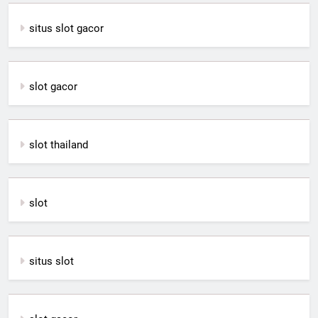
situs slot gacor
slot gacor
slot thailand
slot
situs slot