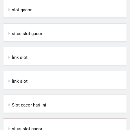
slot gacor
situs slot gacor
link slot
link slot
Slot gacor
h
ari ini
situs slot gacor