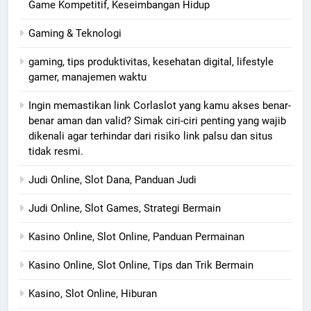
Game Kompetitif, Keseimbangan Hidup
Gaming & Teknologi
gaming, tips produktivitas, kesehatan digital, lifestyle
gamer, manajemen waktu
Ingin memastikan link Corlaslot yang kamu akses benar-
benar aman dan valid? Simak ciri-ciri penting yang wajib
dikenali agar terhindar dari risiko link palsu dan situs
tidak resmi.
Judi Online, Slot Dana, Panduan Judi
Judi Online, Slot Games, Strategi Bermain
Kasino Online, Slot Online, Panduan Permainan
Kasino Online, Slot Online, Tips dan Trik Bermain
Kasino, Slot Online, Hiburan