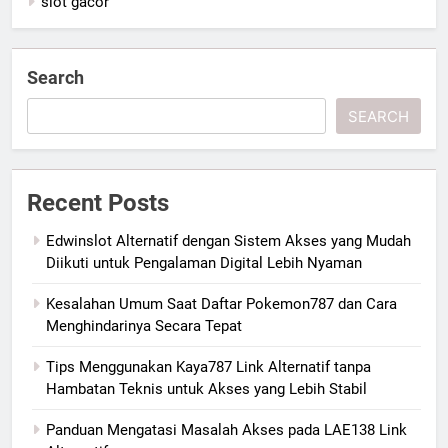
slot gacor
Search
SEARCH
Recent Posts
Edwinslot Alternatif dengan Sistem Akses yang Mudah
Diikuti untuk Pengalaman Digital Lebih Nyaman
Kesalahan Umum Saat Daftar Pokemon787 dan Cara
Menghindarinya Secara Tepat
Tips Menggunakan Kaya787 Link Alternatif tanpa
Hambatan Teknis untuk Akses yang Lebih Stabil
Panduan Mengatasi Masalah Akses pada LAE138 Link