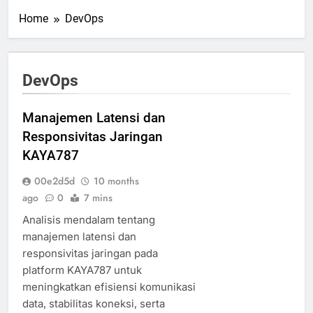
Home
DevOps
DevOps
Manajemen Latensi dan
Responsivitas Jaringan
KAYA787
00e2d5d
10 months
ago
0
7 mins
Analisis mendalam tentang
manajemen latensi dan
responsivitas jaringan pada
platform KAYA787 untuk
meningkatkan efisiensi komunikasi
data, stabilitas koneksi, serta