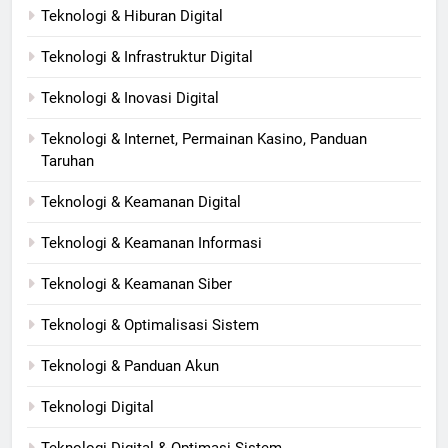
Teknologi & Hiburan Digital
Teknologi & Infrastruktur Digital
Teknologi & Inovasi Digital
Teknologi & Internet, Permainan Kasino, Panduan
Taruhan
Teknologi & Keamanan Digital
Teknologi & Keamanan Informasi
Teknologi & Keamanan Siber
Teknologi & Optimalisasi Sistem
Teknologi & Panduan Akun
Teknologi Digital
Teknologi Digital & Optimasi Sistem