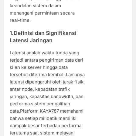
keandalan sistem dalam
menangani permintaan secara
real-time.
1.Definisi dan Signifikansi
Latensi Jaringan
Latensi adalah waktu tunda yang
terjadi antara pengiriman data dari
klien ke server hingga data
tersebut diterima kembali.Lamanya
latensi dipengaruhi oleh jarak fisik
antar node, kepadatan trafik
jaringan, kapasitas bandwidth, dan
performa sistem pengalihan
data.Platform KAYA787 memahami
bahwa setiap milidetik memiliki
dampak besar terhadap performa,
terutama saat sistem melayani