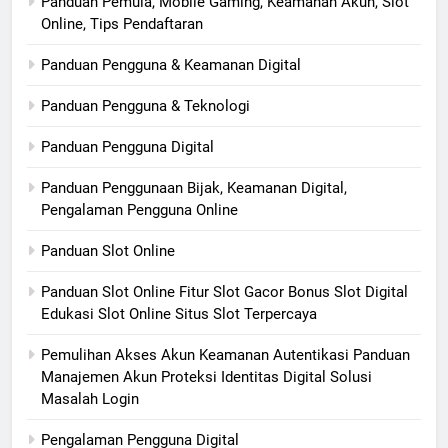
Panduan Pemula, Mobile Gaming, Keamanan Akun, Slot
Online, Tips Pendaftaran
Panduan Pengguna & Keamanan Digital
Panduan Pengguna & Teknologi
Panduan Pengguna Digital
Panduan Penggunaan Bijak, Keamanan Digital,
Pengalaman Pengguna Online
Panduan Slot Online
Panduan Slot Online Fitur Slot Gacor Bonus Slot Digital
Edukasi Slot Online Situs Slot Terpercaya
Pemulihan Akses Akun Keamanan Autentikasi Panduan
Manajemen Akun Proteksi Identitas Digital Solusi
Masalah Login
Pengalaman Pengguna Digital