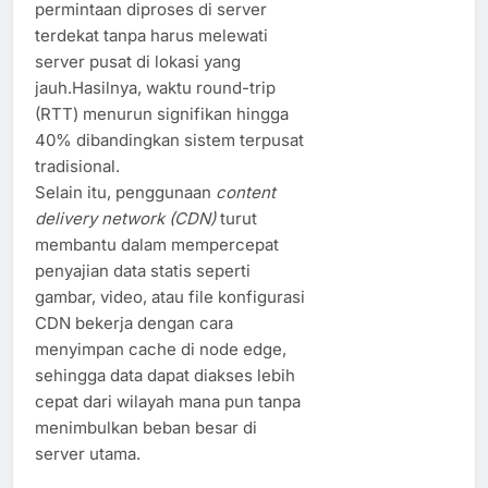
permintaan diproses di server
terdekat tanpa harus melewati
server pusat di lokasi yang
jauh.Hasilnya, waktu round-trip
(RTT) menurun signifikan hingga
40% dibandingkan sistem terpusat
tradisional.
Selain itu, penggunaan
content
delivery network (CDN)
turut
membantu dalam mempercepat
penyajian data statis seperti
gambar, video, atau file konfigurasi
CDN bekerja dengan cara
menyimpan cache di node edge,
sehingga data dapat diakses lebih
cepat dari wilayah mana pun tanpa
menimbulkan beban besar di
server utama.