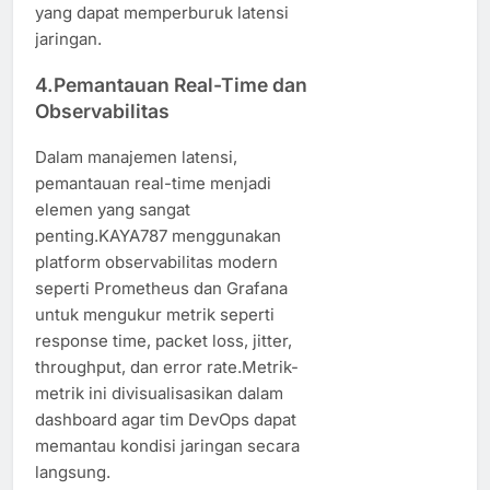
yang dapat memperburuk latensi
jaringan.
4.Pemantauan Real-Time dan
Observabilitas
Dalam manajemen latensi,
pemantauan real-time menjadi
elemen yang sangat
penting.KAYA787 menggunakan
platform observabilitas modern
seperti Prometheus dan Grafana
untuk mengukur metrik seperti
response time, packet loss, jitter,
throughput, dan error rate.Metrik-
metrik ini divisualisasikan dalam
dashboard agar tim DevOps dapat
memantau kondisi jaringan secara
langsung.