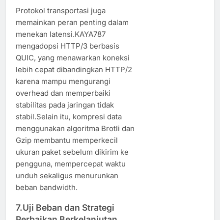
Protokol transportasi juga
memainkan peran penting dalam
menekan latensi.KAYA787
mengadopsi HTTP/3 berbasis
QUIC, yang menawarkan koneksi
lebih cepat dibandingkan HTTP/2
karena mampu mengurangi
overhead dan memperbaiki
stabilitas pada jaringan tidak
stabil.Selain itu, kompresi data
menggunakan algoritma Brotli dan
Gzip membantu memperkecil
ukuran paket sebelum dikirim ke
pengguna, mempercepat waktu
unduh sekaligus menurunkan
beban bandwidth.
7.Uji Beban dan Strategi
Perbaikan Berkelanjutan