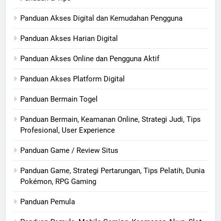
Panduan Akses Digital dan Kemudahan Pengguna
Panduan Akses Harian Digital
Panduan Akses Online dan Pengguna Aktif
Panduan Akses Platform Digital
Panduan Bermain Togel
Panduan Bermain, Keamanan Online, Strategi Judi, Tips
Profesional, User Experience
Panduan Game / Review Situs
Panduan Game, Strategi Pertarungan, Tips Pelatih, Dunia
Pokémon, RPG Gaming
Panduan Pemula