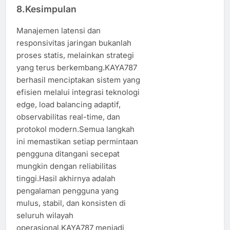
8.Kesimpulan
Manajemen latensi dan
responsivitas jaringan bukanlah
proses statis, melainkan strategi
yang terus berkembang.KAYA787
berhasil menciptakan sistem yang
efisien melalui integrasi teknologi
edge, load balancing adaptif,
observabilitas real-time, dan
protokol modern.Semua langkah
ini memastikan setiap permintaan
pengguna ditangani secepat
mungkin dengan reliabilitas
tinggi.Hasil akhirnya adalah
pengalaman pengguna yang
mulus, stabil, dan konsisten di
seluruh wilayah
operasional.KAYA787 menjadi