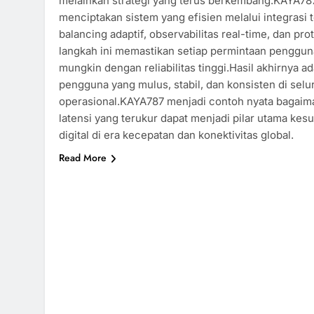
melainkan strategi yang terus berkembang.KAYA787
menciptakan sistem yang efisien melalui integrasi 
balancing adaptif, observabilitas real-time, dan p
langkah ini memastikan setiap permintaan penggun
mungkin dengan reliabilitas tinggi.Hasil akhirnya 
pengguna yang mulus, stabil, dan konsisten di selu
operasional.KAYA787 menjadi contoh nyata bagai
latensi yang terukur dapat menjadi pilar utama kes
digital di era kecepatan dan konektivitas global.
Read More