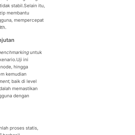
dak stabil.Selain itu,
Gzip membantu
ngguna, mempercepat
th.
njutan
 benchmarking
untuk
enario.Uji ini
 node, hingga
stem kemudian
ment
, baik di level
adalah memastikan
ngguna dengan
lah proses statis,