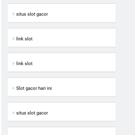
situs slot gacor
link slot
link slot
Slot gacor
h
ari ini
situs slot gacor