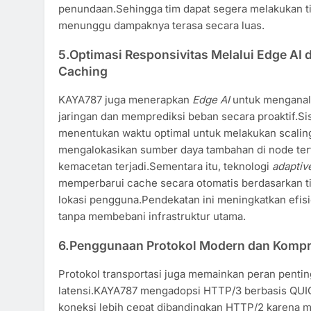
penundaan.Sehingga tim dapat segera melakukan ti
menunggu dampaknya terasa secara luas.
5.Optimasi Responsivitas Melalui Edge AI 
Caching
KAYA787 juga menerapkan
Edge AI
untuk menganalis
jaringan dan memprediksi beban secara proaktif.S
menentukan waktu optimal untuk melakukan scalin
mengalokasikan sumber daya tambahan di node te
kemacetan terjadi.Sementara itu, teknologi
adaptiv
memperbarui cache secara otomatis berdasarkan ti
lokasi pengguna.Pendekatan ini meningkatkan efisi
tanpa membebani infrastruktur utama.
6.Penggunaan Protokol Modern dan Kompr
Protokol transportasi juga memainkan peran pent
latensi.KAYA787 mengadopsi HTTP/3 berbasis QUI
koneksi lebih cepat dibandingkan HTTP/2 karena