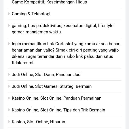
Game Kompetitif, Keseimbangan Hidup
Gaming & Teknologi
gaming, tips produktivitas, kesehatan digital, lifestyle
gamer, manajemen waktu
Ingin memastikan link Corlaslot yang kamu akses benar-
benar aman dan valid? Simak ciri-ciri penting yang wajib
dikenali agar terhindar dari risiko link palsu dan situs
tidak resmi.
Judi Online, Slot Dana, Panduan Judi
Judi Online, Slot Games, Strategi Bermain
Kasino Online, Slot Online, Panduan Permainan
Kasino Online, Slot Online, Tips dan Trik Bermain
Kasino, Slot Online, Hiburan