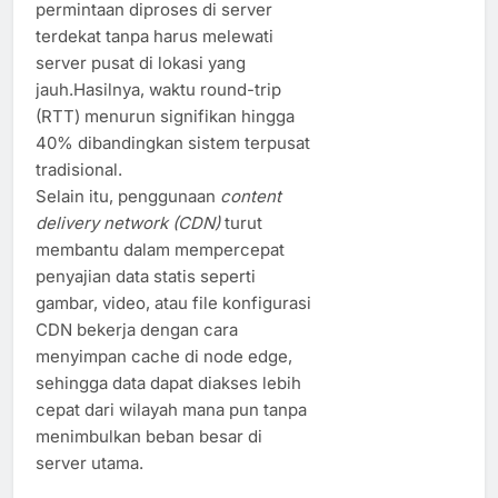
permintaan diproses di server
terdekat tanpa harus melewati
server pusat di lokasi yang
jauh.Hasilnya, waktu round-trip
(RTT) menurun signifikan hingga
40% dibandingkan sistem terpusat
tradisional.
Selain itu, penggunaan
content
delivery network (CDN)
turut
membantu dalam mempercepat
penyajian data statis seperti
gambar, video, atau file konfigurasi
CDN bekerja dengan cara
menyimpan cache di node edge,
sehingga data dapat diakses lebih
cepat dari wilayah mana pun tanpa
menimbulkan beban besar di
server utama.