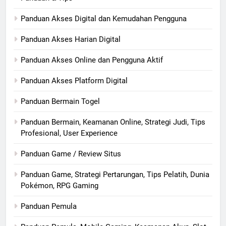
Panduan Akses Digital dan Kemudahan Pengguna
Panduan Akses Harian Digital
Panduan Akses Online dan Pengguna Aktif
Panduan Akses Platform Digital
Panduan Bermain Togel
Panduan Bermain, Keamanan Online, Strategi Judi, Tips
Profesional, User Experience
Panduan Game / Review Situs
Panduan Game, Strategi Pertarungan, Tips Pelatih, Dunia
Pokémon, RPG Gaming
Panduan Pemula