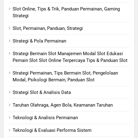
Slot Online, Tips & Trik, Panduan Permainan, Gaming
Strategi
Slot, Permainan, Panduan, Strategi
Strategi & Pola Permainan
Strategi Bermain Slot Manajemen Modal Slot Edukasi
Pemain Slot Slot Online Terpercaya Tips & Panduan Slot
Strategi Permainan, Tips Bermain Slot, Pengelolaan
Modal, Psikologi Bermain, Panduan Slot
Strategi Slot & Analisis Data
Taruhan Olahraga, Agen Bola, Keamanan Taruhan
Teknologi & Analisis Permainan
Teknologi & Evaluasi Performa Sistem