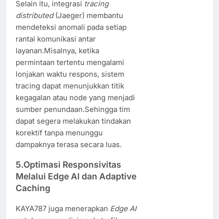
Selain itu, integrasi
tracing
distributed
(Jaeger) membantu
mendeteksi anomali pada setiap
rantai komunikasi antar
layanan.Misalnya, ketika
permintaan tertentu mengalami
lonjakan waktu respons, sistem
tracing dapat menunjukkan titik
kegagalan atau node yang menjadi
sumber penundaan.Sehingga tim
dapat segera melakukan tindakan
korektif tanpa menunggu
dampaknya terasa secara luas.
5.Optimasi Responsivitas
Melalui Edge AI dan Adaptive
Caching
KAYA787 juga menerapkan
Edge AI