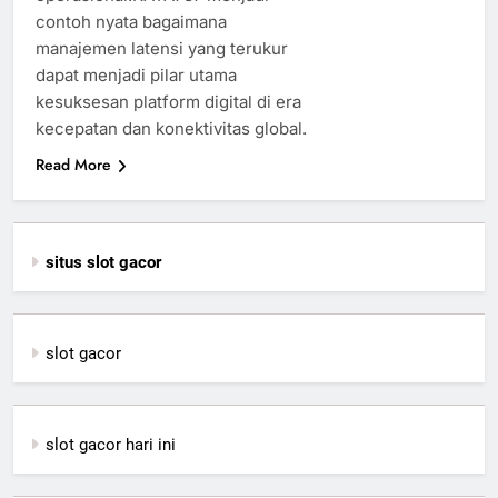
contoh nyata bagaimana
manajemen latensi yang terukur
dapat menjadi pilar utama
kesuksesan platform digital di era
kecepatan dan konektivitas global.
Read More
situs slot gacor
slot gacor
slot gacor hari ini