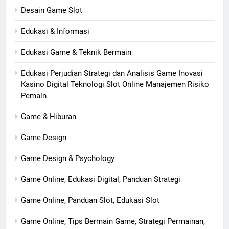
Desain Game Slot
Edukasi & Informasi
Edukasi Game & Teknik Bermain
Edukasi Perjudian Strategi dan Analisis Game Inovasi
Kasino Digital Teknologi Slot Online Manajemen Risiko
Pemain
Game & Hiburan
Game Design
Game Design & Psychology
Game Online, Edukasi Digital, Panduan Strategi
Game Online, Panduan Slot, Edukasi Slot
Game Online, Tips Bermain Game, Strategi Permainan,