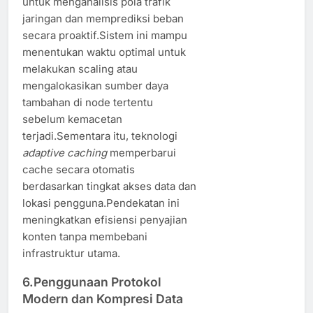
untuk menganalisis pola trafik
jaringan dan memprediksi beban
secara proaktif.Sistem ini mampu
menentukan waktu optimal untuk
melakukan scaling atau
mengalokasikan sumber daya
tambahan di node tertentu
sebelum kemacetan
terjadi.Sementara itu, teknologi
adaptive caching
memperbarui
cache secara otomatis
berdasarkan tingkat akses data dan
lokasi pengguna.Pendekatan ini
meningkatkan efisiensi penyajian
konten tanpa membebani
infrastruktur utama.
6.Penggunaan Protokol
Modern dan Kompresi Data