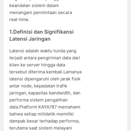
keandalan sistem dalam
menangani permintaan secara
real-time.
1.Definisi dan Signifikansi
Latensi Jaringan
Latensi adalah waktu tunda yang
terjadi antara pengiriman data dari
klien ke server hingga data
tersebut diterima kembali.Lamanya
latensi dipengaruhi oleh jarak fisik
antar node, kepadatan trafik
jaringan, kapasitas bandwidth, dan
performa sistem pengalihan
data.Platform KAYA787 memahami
bahwa setiap milidetik memiliki
dampak besar terhadap performa,
terutama saat sistem melayani