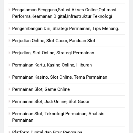
Pengalaman Pengguna,Solusi Akses Online,Optimasi
Performa,Keamanan Digital,Infrastruktur Teknologi
Pengembangan Diri, Strategi Permainan, Tips Menang.
Perjudian Online, Slot Gacor, Panduan Slot
Perjudian, Slot Online, Strategi Permainan
Permainan Kartu, Kasino Online, Hiburan
Permainan Kasino, Slot Online, Tema Permainan
Permainan Slot, Game Online
Permainan Slot, Judi Online, Slot Gacor
Permainan Slot, Teknologi Permainan, Analisis
Permainan
Platform Digital dan Fitur Pengguna