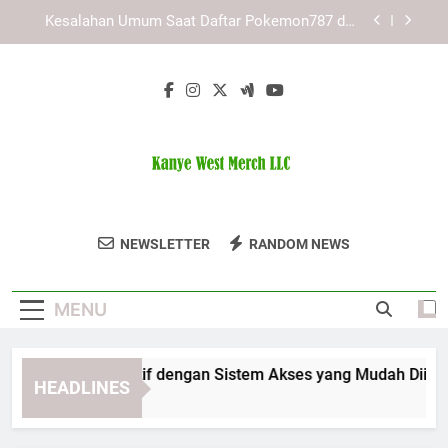
Skip
Tips Menggunakan Kaya787 Link Alternatif tanpa
to
Hambatan Teknis untuk Akses yang Lebih Stabil
content
Panduan Mengatasi Masalah Akses pada LAE138
Link Alternatif
Edwinslot Alternatif dengan Sistem Akses yang
Mudah Diikuti untuk Pengalaman Digital Lebih
Nyaman
Kesalahan Umum Saat Daftar Pokemon787 dan
Cara Menghindarinya Secara Tepat
Tips Menggunakan Kaya787 Link Alternatif tanpa
Hambatan Teknis untuk Akses yang Lebih Stabil
Kanye West
Dapatkan Merchandise Resmi Kanye West
Panduan Mengatasi Masalah Akses pada LAE138
NEWSLETTER
RANDOM NEWS
Merch LLC
Link Alternatif
Di Kanye West Merch LLC.
MENU
winslot Alternatif dengan Sistem Akses yang Mudah Diikuti u
HEADLINES
Months Ago