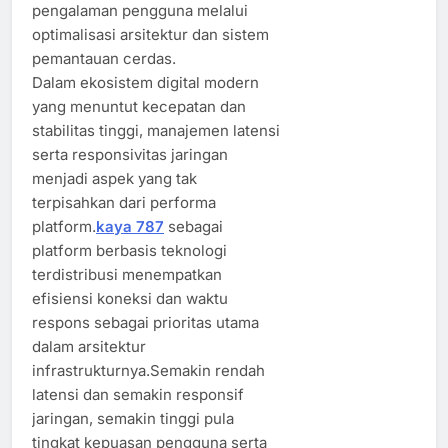
pengalaman pengguna melalui
optimalisasi arsitektur dan sistem
pemantauan cerdas.
Dalam ekosistem digital modern
yang menuntut kecepatan dan
stabilitas tinggi, manajemen latensi
serta responsivitas jaringan
menjadi aspek yang tak
terpisahkan dari performa
platform.
kaya 787
sebagai
platform berbasis teknologi
terdistribusi menempatkan
efisiensi koneksi dan waktu
respons sebagai prioritas utama
dalam arsitektur
infrastrukturnya.Semakin rendah
latensi dan semakin responsif
jaringan, semakin tinggi pula
tingkat kepuasan pengguna serta