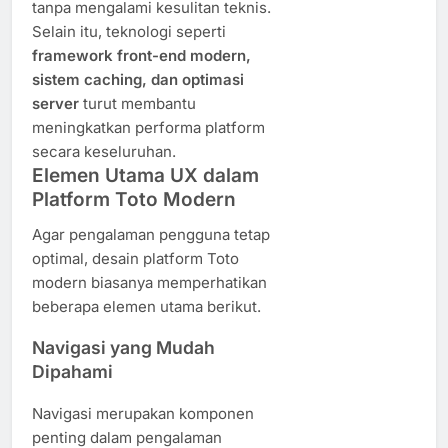
tanpa mengalami kesulitan teknis.
Selain itu, teknologi seperti
framework front-end modern,
sistem caching, dan optimasi
server
turut membantu
meningkatkan performa platform
secara keseluruhan.
Elemen Utama UX dalam
Platform Toto Modern
Agar pengalaman pengguna tetap
optimal, desain platform Toto
modern biasanya memperhatikan
beberapa elemen utama berikut.
Navigasi yang Mudah
Dipahami
Navigasi merupakan komponen
penting dalam pengalaman