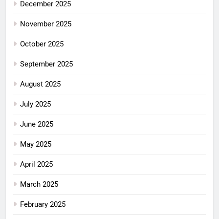
December 2025
November 2025
October 2025
September 2025
August 2025
July 2025
June 2025
May 2025
April 2025
March 2025
February 2025