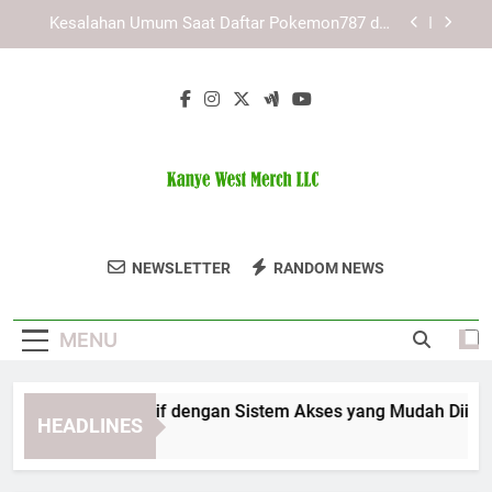
Skip
Tips Menggunakan Kaya787 Link Alternatif tanpa
to
Hambatan Teknis untuk Akses yang Lebih Stabil
content
Panduan Mengatasi Masalah Akses pada LAE138
Link Alternatif
Edwinslot Alternatif dengan Sistem Akses yang
Mudah Diikuti untuk Pengalaman Digital Lebih
Nyaman
Kesalahan Umum Saat Daftar Pokemon787 dan
Cara Menghindarinya Secara Tepat
Tips Menggunakan Kaya787 Link Alternatif tanpa
Hambatan Teknis untuk Akses yang Lebih Stabil
Kanye West
Dapatkan Merchandise Resmi Kanye West
Panduan Mengatasi Masalah Akses pada LAE138
NEWSLETTER
RANDOM NEWS
Merch LLC
Link Alternatif
Di Kanye West Merch LLC.
MENU
winslot Alternatif dengan Sistem Akses yang Mudah Diikuti u
HEADLINES
onths Ago