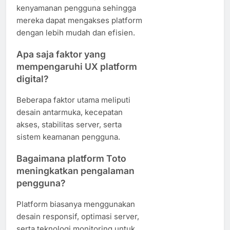
kenyamanan pengguna sehingga
mereka dapat mengakses platform
dengan lebih mudah dan efisien.
Apa saja faktor yang
mempengaruhi UX platform
digital?
Beberapa faktor utama meliputi
desain antarmuka, kecepatan
akses, stabilitas server, serta
sistem keamanan pengguna.
Bagaimana platform Toto
meningkatkan pengalaman
pengguna?
Platform biasanya menggunakan
desain responsif, optimasi server,
serta teknologi monitoring untuk