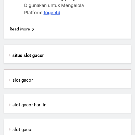
Digunakan untuk Mengelola
Platform
togel4d
Read More
situs slot gacor
slot gacor
slot gacor hari ini
slot gacor