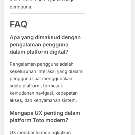
pengguna.
FAQ
Apa yang dimaksud dengan
pengalaman pengguna
dalam platform digital?
Pengalaman pengguna adalah
keseluruhan interaksi yang dialami
pengguna saat menggunakan
suatu platform, termasuk
kemudahan navigasi, kecepatan
akses, dan kenyamanan sistem.
Mengapa UX penting dalam
platform Toto modern?
UX membantu meningkatkan