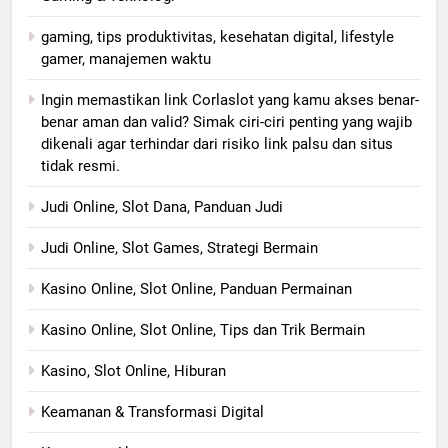
gaming, tips produktivitas, kesehatan digital, lifestyle
gamer, manajemen waktu
Ingin memastikan link Corlaslot yang kamu akses benar-
benar aman dan valid? Simak ciri-ciri penting yang wajib
dikenali agar terhindar dari risiko link palsu dan situs
tidak resmi.
Judi Online, Slot Dana, Panduan Judi
Judi Online, Slot Games, Strategi Bermain
Kasino Online, Slot Online, Panduan Permainan
Kasino Online, Slot Online, Tips dan Trik Bermain
Kasino, Slot Online, Hiburan
Keamanan & Transformasi Digital