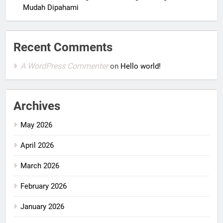
Mudah Dipahami
Recent Comments
A WordPress Commenter
on
Hello world!
Archives
May 2026
April 2026
March 2026
February 2026
January 2026