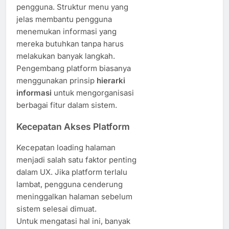
pengguna. Struktur menu yang
jelas membantu pengguna
menemukan informasi yang
mereka butuhkan tanpa harus
melakukan banyak langkah.
Pengembang platform biasanya
menggunakan prinsip
hierarki
informasi
untuk mengorganisasi
berbagai fitur dalam sistem.
Kecepatan Akses Platform
Kecepatan loading halaman
menjadi salah satu faktor penting
dalam UX. Jika platform terlalu
lambat, pengguna cenderung
meninggalkan halaman sebelum
sistem selesai dimuat.
Untuk mengatasi hal ini, banyak