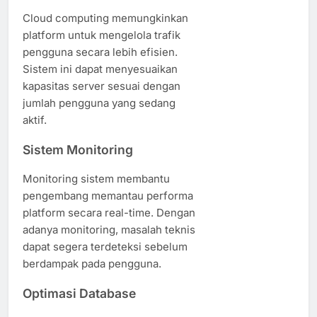
Cloud computing memungkinkan
platform untuk mengelola trafik
pengguna secara lebih efisien.
Sistem ini dapat menyesuaikan
kapasitas server sesuai dengan
jumlah pengguna yang sedang
aktif.
Sistem Monitoring
Monitoring sistem membantu
pengembang memantau performa
platform secara real-time. Dengan
adanya monitoring, masalah teknis
dapat segera terdeteksi sebelum
berdampak pada pengguna.
Optimasi Database