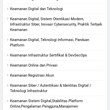
Keamanan Digital dan Teknologi
Keamanan Digital, Sistem Otentikasi Modern,
Infrastruktur Siber, Inovasi Cybersecurity, Praktik Terbaik
Keamanan
Keamanan Digital, Teknologi Informasi, Panduan
Platform
Keamanan Infrastruktur Sertifikat & DevSecOps
Keamanan Online dan Privasi
Keamanan Registrasi Akun
Keamanan Siber / Autentikasi & Identitas Digital /
Teknologi Infrastruktur
Keamanan Sistem Digital,Stabilitas Platform
Online,Pengalaman Pengguna,Manajemen