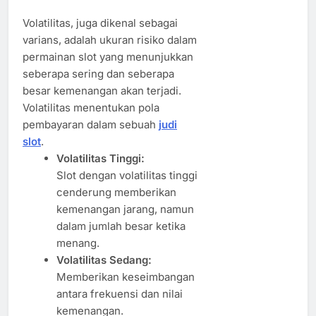
Volatilitas, juga dikenal sebagai
varians, adalah ukuran risiko dalam
permainan slot yang menunjukkan
seberapa sering dan seberapa
besar kemenangan akan terjadi.
Volatilitas menentukan pola
pembayaran dalam sebuah
judi
slot
.
Volatilitas Tinggi:
Slot dengan volatilitas tinggi
cenderung memberikan
kemenangan jarang, namun
dalam jumlah besar ketika
menang.
Volatilitas Sedang:
Memberikan keseimbangan
antara frekuensi dan nilai
kemenangan.