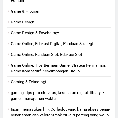
Pemain
Game & Hiburan
Game Design
Game Design & Psychology
Game Online, Edukasi Digital, Panduan Strategi
Game Online, Panduan Slot, Edukasi Slot
Game Online, Tips Bermain Game, Strategi Permainan,
Game Kompetitif, Keseimbangan Hidup
Gaming & Teknologi
gaming, tips produktivitas, kesehatan digital, lifestyle
gamer, manajemen waktu
Ingin memastikan link Corlaslot yang kamu akses benar-
benar aman dan valid? Simak ciri-ciri penting yang wajib