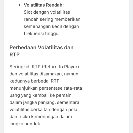
Volatilitas Rendah:
Slot dengan volatilitas
rendah sering memberikan
kemenangan kecil dengan
frekuensi tinggi.
Perbedaan Volatilitas dan
RTP
Seringkali RTP (Return to Player)
dan volatilitas disamakan, namun
keduanya berbeda. RTP
menunjukkan persentase rata-rata
uang yang kembali ke pemain
dalam jangka panjang, sementara
volatilitas berkaitan dengan pola
dan risiko kemenangan dalam
jangka pendek.