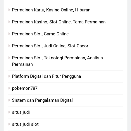
Permainan Kartu, Kasino Online, Hiburan
Permainan Kasino, Slot Online, Tema Permainan
Permainan Slot, Game Online
Permainan Slot, Judi Online, Slot Gacor
Permainan Slot, Teknologi Permainan, Analisis
Permainan
Platform Digital dan Fitur Pengguna
pokemon787
Sistem dan Pengalaman Digital
situs judi
situs judi slot