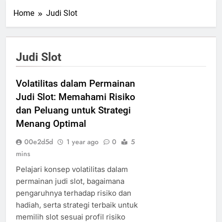
Home
Judi Slot
Judi Slot
Volatilitas dalam Permainan
Judi Slot: Memahami Risiko
dan Peluang untuk Strategi
Menang Optimal
00e2d5d
1 year ago
0
5
mins
Pelajari konsep volatilitas dalam
permainan judi slot, bagaimana
pengaruhnya terhadap risiko dan
hadiah, serta strategi terbaik untuk
memilih slot sesuai profil risiko