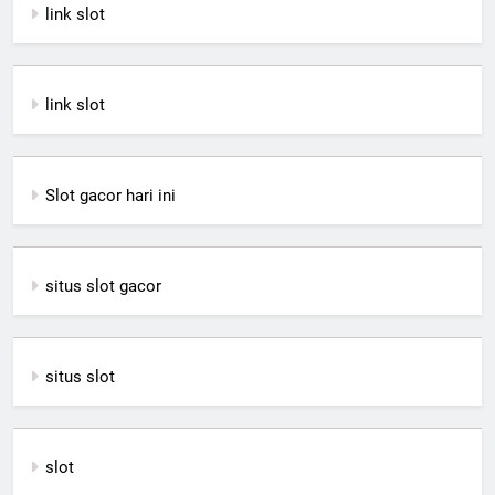
link slot
link slot
Slot gacor
h
ari ini
situs slot gacor
situs slot
slot