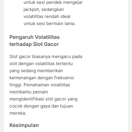
untuk sesi pendek mengejar
jackpot, sedangkan
volatilitas rendah ideal
untuk sesi bermain lama.
Pengaruh Volatilitas
terhadap Slot Gacor
Slot gacor biasanya mengacu pada
slot dengan volatilitas tertentu
yang sedang memberikan
kemenangan dengan frekuensi
tinggi. Pemahaman volatilitas
membantu pemain
mengidentifikasi slot gacor yang
cocok dengan gaya dan tujuan
mereka.
Kesimpulan