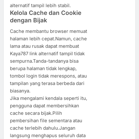
alternatif tampil lebih stabil.
Kelola Cache dan Cookie
dengan Bijak
Cache membantu browser memuat
halaman lebih cepat.Namun, cache
lama atau rusak dapat membuat
Kaya787 link alternatif tampil tidak
sempurna.Tanda-tandanya bisa
berupa halaman tidak lengkap,
tombol login tidak merespons, atau
tampilan yang terasa berbeda dari
biasanya.
Jika mengalami kendala seperti itu,
pengguna dapat membersihkan
cache secara bijak.Pilih
pembersihan file sementara atau
cache terlebih dahulu.Jangan
langsung menghapus seluruh data