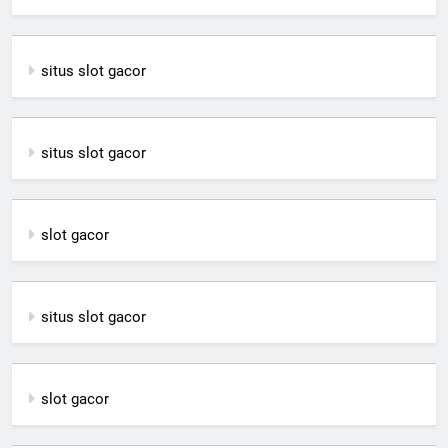
situs slot gacor
situs slot gacor
slot gacor
situs slot gacor
slot gacor