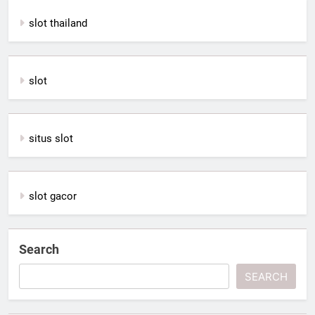
slot thailand
slot
situs slot
slot gacor
Search
SEARCH