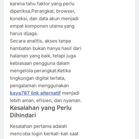
karena tahu faktor yang perlu
diperiksa.Perangkat, browser,
koneksi, dan data akun menjadi
empat komponen utama yang
harus dijaga.
Secara analitis, akses tanpa
hambatan bukan hanya hasil dari
halaman yang baik, tetapi juga
kebiasaan pengguna dalam
mengelola perangkat.Ketika
lingkungan digital tertata,
pengalaman menggunakan
kaya787 link alternatif
menjadi
lebih aman, efisien, dan nyaman.
Kesalahan yang Perlu
Dihindari
Kesalahan pertama adalah
mencoba login berkali-kali saat