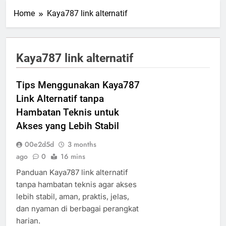
Home
Kaya787 link alternatif
Kaya787 link alternatif
Tips Menggunakan Kaya787
Link Alternatif tanpa
Hambatan Teknis untuk
Akses yang Lebih Stabil
00e2d5d
3 months
ago
0
16 mins
Panduan Kaya787 link alternatif
tanpa hambatan teknis agar akses
lebih stabil, aman, praktis, jelas,
dan nyaman di berbagai perangkat
harian.