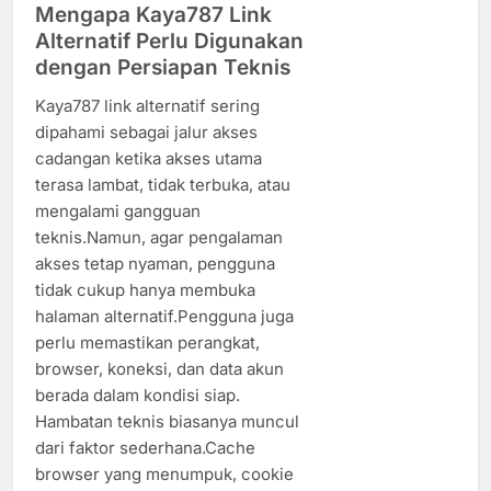
Mengapa Kaya787 Link
Alternatif Perlu Digunakan
dengan Persiapan Teknis
Kaya787 link alternatif sering
dipahami sebagai jalur akses
cadangan ketika akses utama
terasa lambat, tidak terbuka, atau
mengalami gangguan
teknis.Namun, agar pengalaman
akses tetap nyaman, pengguna
tidak cukup hanya membuka
halaman alternatif.Pengguna juga
perlu memastikan perangkat,
browser, koneksi, dan data akun
berada dalam kondisi siap.
Hambatan teknis biasanya muncul
dari faktor sederhana.Cache
browser yang menumpuk, cookie