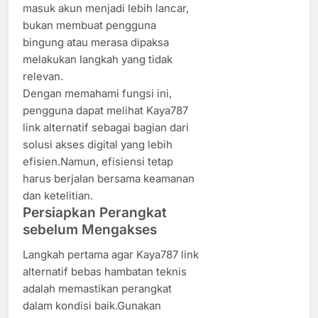
masuk akun menjadi lebih lancar,
bukan membuat pengguna
bingung atau merasa dipaksa
melakukan langkah yang tidak
relevan.
Dengan memahami fungsi ini,
pengguna dapat melihat Kaya787
link alternatif sebagai bagian dari
solusi akses digital yang lebih
efisien.Namun, efisiensi tetap
harus berjalan bersama keamanan
dan ketelitian.
Persiapkan Perangkat
sebelum Mengakses
Langkah pertama agar Kaya787 link
alternatif bebas hambatan teknis
adalah memastikan perangkat
dalam kondisi baik.Gunakan