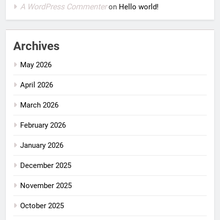
A WordPress Commenter
on
Hello world!
Archives
May 2026
April 2026
March 2026
February 2026
January 2026
December 2025
November 2025
October 2025