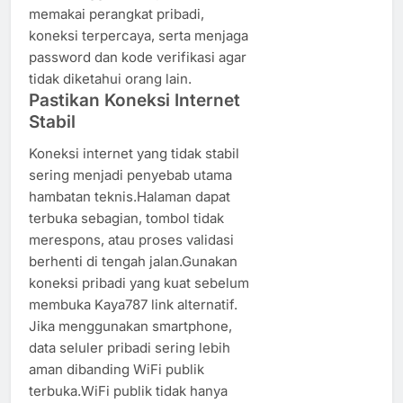
memakai perangkat pribadi,
koneksi terpercaya, serta menjaga
password dan kode verifikasi agar
tidak diketahui orang lain.
Pastikan Koneksi Internet
Stabil
Koneksi internet yang tidak stabil
sering menjadi penyebab utama
hambatan teknis.Halaman dapat
terbuka sebagian, tombol tidak
merespons, atau proses validasi
berhenti di tengah jalan.Gunakan
koneksi pribadi yang kuat sebelum
membuka Kaya787 link alternatif.
Jika menggunakan smartphone,
data seluler pribadi sering lebih
aman dibanding WiFi publik
terbuka.WiFi publik tidak hanya