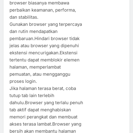
browser biasanya membawa
perbaikan keamanan, performa,
dan stabilitas.
Gunakan browser yang terpercaya
dan rutin mendapatkan
pembaruan.Hindari browser tidak
jelas atau browser yang dipenuhi
ekstensi mencurigakan.Ekstensi
tertentu dapat memblokir elemen
halaman, memperlambat
pemuatan, atau mengganggu
proses login.
Jika halaman terasa berat, coba
tutup tab lain terlebih
dahulu.Browser yang terlalu penuh
tab aktif dapat menghabiskan
memori perangkat dan membuat
akses terasa lambat.Browser yang
bersih akan membantu halaman