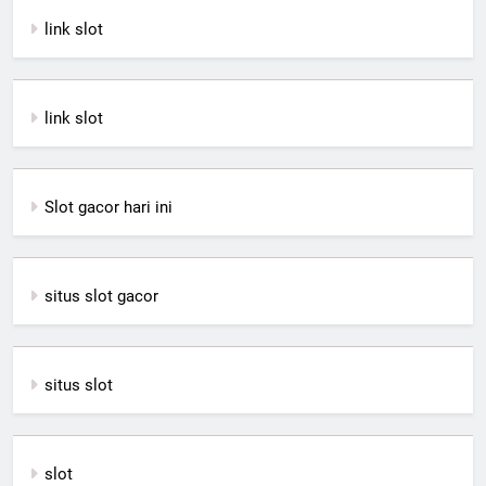
link slot
link slot
Slot gacor
h
ari ini
situs slot gacor
situs slot
slot