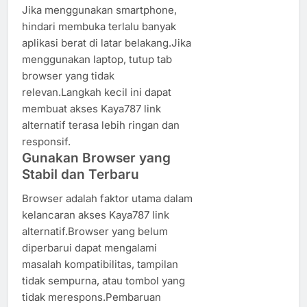
Jika menggunakan smartphone,
hindari membuka terlalu banyak
aplikasi berat di latar belakang.Jika
menggunakan laptop, tutup tab
browser yang tidak
relevan.Langkah kecil ini dapat
membuat akses Kaya787 link
alternatif terasa lebih ringan dan
responsif.
Gunakan Browser yang
Stabil dan Terbaru
Browser adalah faktor utama dalam
kelancaran akses Kaya787 link
alternatif.Browser yang belum
diperbarui dapat mengalami
masalah kompatibilitas, tampilan
tidak sempurna, atau tombol yang
tidak merespons.Pembaruan