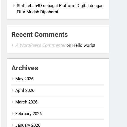
Slot Lebah4D sebagai Platform Digital dengan
Fitur Mudah Dipahami
Recent Comments
A WordPress Commenter
on
Hello world!
Archives
May 2026
April 2026
March 2026
February 2026
January 2026