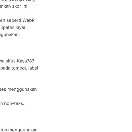
nkan skor ini.
n seperti WebP.
ipatan layar.
igunakan.
a situs Kaya787
pada tombol, label
akses menggunakan
n non-teks.
situs menggunakan