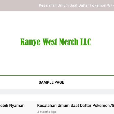
Kesalahan Umum Saat Daftar Pokemon787 d
Tips Menggunakan Kaya787 Link Alternatif tanpa Hambatan
Panduan Mengatasi Masal
Edwinslot Alternatif dengan Sistem Akses yang Mudah Diikuti 
Kesalahan Umum Saat Daftar Pokemon787 d
Tips Menggunakan Kaya787 Link Alternatif tanpa Hambatan
ye West Merch LLC
Merchandise Resmi Kanye West Di Kanye West Merch LLC.
Panduan Mengatasi Masal
SAMPLE PAGE
n
Kesalahan Umum Saat Daftar Pokemon787 dan Cara M
3 Months Ago