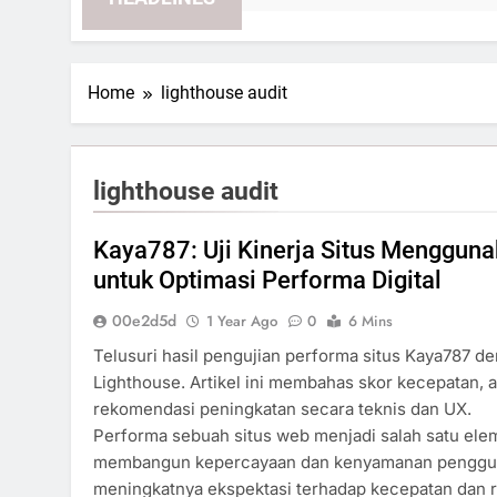
Home
lighthouse audit
lighthouse audit
Kaya787: Uji Kinerja Situs Menggun
untuk Optimasi Performa Digital
00e2d5d
1 Year Ago
0
6 Mins
Telusuri hasil pengujian performa situs Kaya787 d
Lighthouse. Artikel ini membahas skor kecepatan, a
rekomendasi peningkatan secara teknis dan UX.
Performa sebuah situs web menjadi salah satu ele
membangun kepercayaan dan kenyamanan penggu
meningkatnya ekspektasi terhadap kecepatan dan re