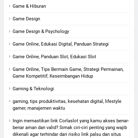
Game & Hiburan
Game Design
Game Design & Psychology
Game Online, Edukasi Digital, Panduan Strategi
Game Online, Panduan Slot, Edukasi Slot
Game Online, Tips Bermain Game, Strategi Permainan,
Game Kompetitif, Keseimbangan Hidup
Gaming & Teknologi
gaming, tips produktivitas, kesehatan digital, lifestyle
gamer, manajemen waktu
Ingin memastikan link Corlaslot yang kamu akses benar-
benar aman dan valid? Simak ciri-ciri penting yang wajib
dikenali agar terhindar dari risiko link palsu dan situs