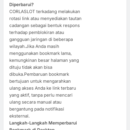
Diperbarui?
CORLASLOT terkadang melakukan
rotasi link atau menyediakan tautan
cadangan sebagai bentuk respons
terhadap pemblokiran atau
gangguan jaringan di beberapa
wilayah.Jika Anda masih
menggunakan bookmark lama,
kemungkinan besar halaman yang
dituju tidak akan bisa
dibuka.Pembaruan bookmark
bertujuan untuk mengarahkan
ulang akses Anda ke link terbaru
yang aktif, tanpa perlu mencari
ulang secara manual atau
bergantung pada notifikasi
eksternal.
Langkah-Langkah Memperbarui
Bookmark di Desktop