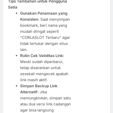
Tips Tambahan untuk Pengguna
Setia
Gunakan Penamaan yang
Konsisten:
Saat menyimpan
bookmark, beri nama yang
mudah diingat seperti
“CORLASLOT Terbaru” agar
tidak tertukar dengan situs
lain.
Rutin Cek Validitas Link:
Meski sudah diperbarui,
tetap disarankan untuk
sesekali mengecek apakah
link masih aktif.
Simpan Backup Link
Alternatif:
Jika
memungkinkan, simpan satu
atau dua versi link cadangan
agar bisa langsung