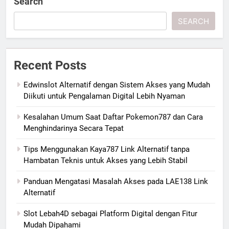
Search
SEARCH
Recent Posts
Edwinslot Alternatif dengan Sistem Akses yang Mudah
Diikuti untuk Pengalaman Digital Lebih Nyaman
Kesalahan Umum Saat Daftar Pokemon787 dan Cara
Menghindarinya Secara Tepat
Tips Menggunakan Kaya787 Link Alternatif tanpa
Hambatan Teknis untuk Akses yang Lebih Stabil
Panduan Mengatasi Masalah Akses pada LAE138 Link
Alternatif
Slot Lebah4D sebagai Platform Digital dengan Fitur
Mudah Dipahami