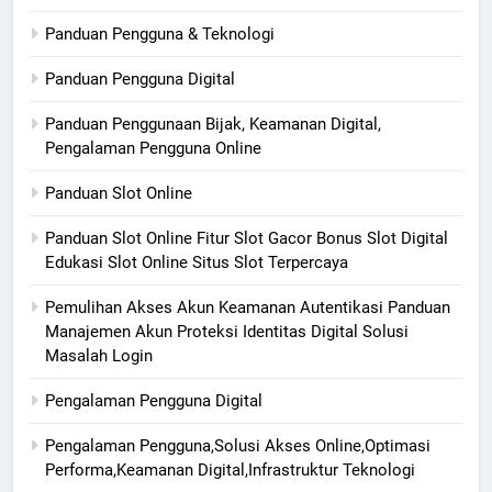
Panduan Pengguna & Teknologi
Panduan Pengguna Digital
Panduan Penggunaan Bijak, Keamanan Digital,
Pengalaman Pengguna Online
Panduan Slot Online
Panduan Slot Online Fitur Slot Gacor Bonus Slot Digital
Edukasi Slot Online Situs Slot Terpercaya
Pemulihan Akses Akun Keamanan Autentikasi Panduan
Manajemen Akun Proteksi Identitas Digital Solusi
Masalah Login
Pengalaman Pengguna Digital
Pengalaman Pengguna,Solusi Akses Online,Optimasi
Performa,Keamanan Digital,Infrastruktur Teknologi