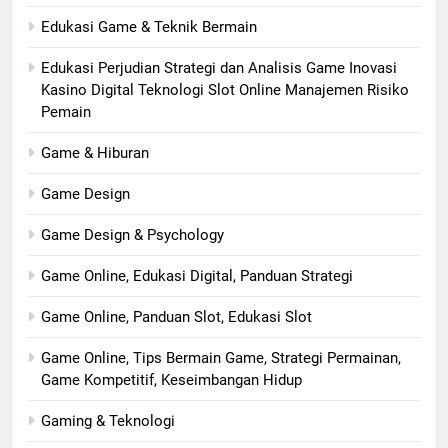
Edukasi Game & Teknik Bermain
Edukasi Perjudian Strategi dan Analisis Game Inovasi
Kasino Digital Teknologi Slot Online Manajemen Risiko
Pemain
Game & Hiburan
Game Design
Game Design & Psychology
Game Online, Edukasi Digital, Panduan Strategi
Game Online, Panduan Slot, Edukasi Slot
Game Online, Tips Bermain Game, Strategi Permainan,
Game Kompetitif, Keseimbangan Hidup
Gaming & Teknologi