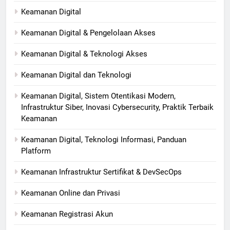
Keamanan Digital
Keamanan Digital & Pengelolaan Akses
Keamanan Digital & Teknologi Akses
Keamanan Digital dan Teknologi
Keamanan Digital, Sistem Otentikasi Modern,
Infrastruktur Siber, Inovasi Cybersecurity, Praktik Terbaik
Keamanan
Keamanan Digital, Teknologi Informasi, Panduan
Platform
Keamanan Infrastruktur Sertifikat & DevSecOps
Keamanan Online dan Privasi
Keamanan Registrasi Akun