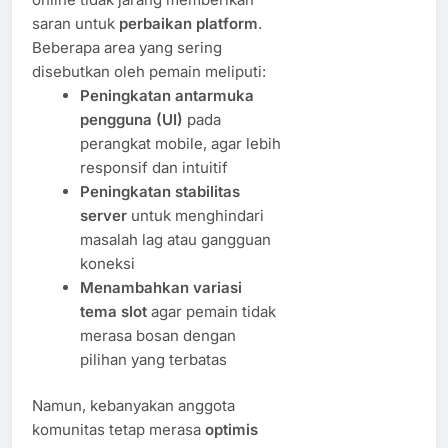
saran untuk
perbaikan platform
.
Beberapa area yang sering
disebutkan oleh pemain meliputi:
Peningkatan antarmuka
pengguna (UI)
pada
perangkat mobile, agar lebih
responsif dan intuitif
Peningkatan stabilitas
server
untuk menghindari
masalah lag atau gangguan
koneksi
Menambahkan variasi
tema slot
agar pemain tidak
merasa bosan dengan
pilihan yang terbatas
Namun, kebanyakan anggota
komunitas tetap merasa
optimis