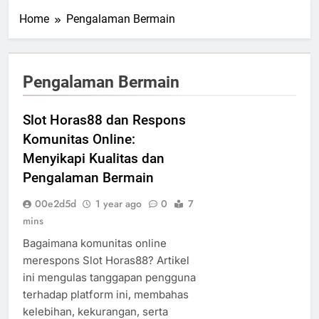
Home
Pengalaman Bermain
Pengalaman Bermain
Slot Horas88 dan Respons
Komunitas Online:
Menyikapi Kualitas dan
Pengalaman Bermain
00e2d5d
1 year ago
0
7
mins
Bagaimana komunitas online
merespons Slot Horas88? Artikel
ini mengulas tanggapan pengguna
terhadap platform ini, membahas
kelebihan, kekurangan, serta