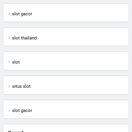
slot gacor
slot thailand
slot
situs slot
slot gacor