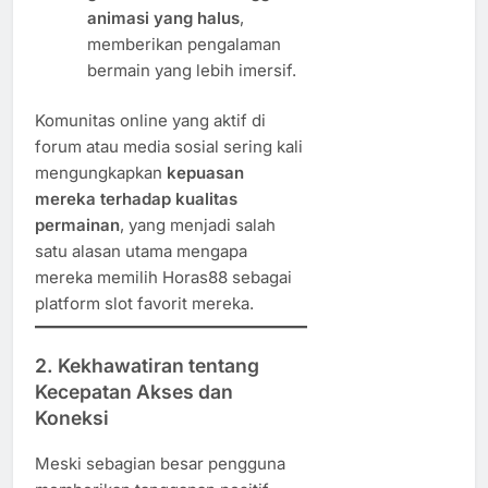
animasi yang halus
,
memberikan pengalaman
bermain yang lebih imersif.
Komunitas online yang aktif di
forum atau media sosial sering kali
mengungkapkan
kepuasan
mereka terhadap kualitas
permainan
, yang menjadi salah
satu alasan utama mengapa
mereka memilih Horas88 sebagai
platform slot favorit mereka.
2.
Kekhawatiran tentang
Kecepatan Akses dan
Koneksi
Meski sebagian besar pengguna