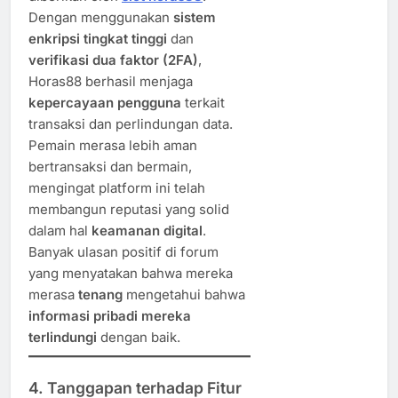
Dengan menggunakan
sistem
enkripsi tingkat tinggi
dan
verifikasi dua faktor (2FA)
,
Horas88 berhasil menjaga
kepercayaan pengguna
terkait
transaksi dan perlindungan data.
Pemain merasa lebih aman
bertransaksi dan bermain,
mengingat platform ini telah
membangun reputasi yang solid
dalam hal
keamanan digital
.
Banyak ulasan positif di forum
yang menyatakan bahwa mereka
merasa
tenang
mengetahui bahwa
informasi pribadi mereka
terlindungi
dengan baik.
4.
Tanggapan terhadap Fitur