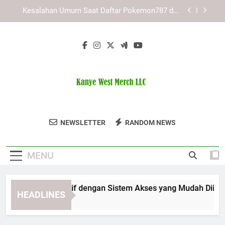
Skip
Tips Menggunakan Kaya787 Link Alternatif tanpa
to
Hambatan Teknis untuk Akses yang Lebih Stabil
content
Panduan Mengatasi Masalah Akses pada LAE138
Link Alternatif
Edwinslot Alternatif dengan Sistem Akses yang
Mudah Diikuti untuk Pengalaman Digital Lebih
Nyaman
Kesalahan Umum Saat Daftar Pokemon787 dan
Cara Menghindarinya Secara Tepat
Tips Menggunakan Kaya787 Link Alternatif tanpa
Hambatan Teknis untuk Akses yang Lebih Stabil
Kanye West
Dapatkan Merchandise Resmi Kanye West
Panduan Mengatasi Masalah Akses pada LAE138
NEWSLETTER
RANDOM NEWS
Merch LLC
Link Alternatif
Di Kanye West Merch LLC.
MENU
winslot Alternatif dengan Sistem Akses yang Mudah Diikuti u
HEADLINES
Months Ago