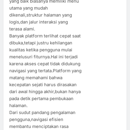
yang baik biasanya memiliki menu
utama yang mudah
dikenali,struktur halaman yang
logis,dan jalur interaksi yang
terasa alami.
Banyak platform terlihat cepat saat
dibuka,tetapi justru kehilangan
kualitas ketika pengguna mulai
menelusuri fiturnya.Hal ini terjadi
karena akses cepat tidak didukung
navigasi yang tertata.Platform yang
matang memahami bahwa
kecepatan sejati harus dirasakan
dari awal hingga akhir,bukan hanya
pada detik pertama pembukaan
halaman.
Dari sudut pandang pengalaman
pengguna,navigasi efisien
membantu menciptakan rasa