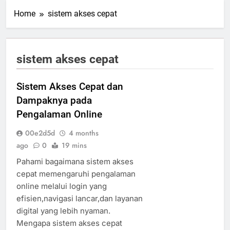
Home
sistem akses cepat
sistem akses cepat
Sistem Akses Cepat dan
Dampaknya pada
Pengalaman Online
00e2d5d
4 months
ago
0
19 mins
Pahami bagaimana sistem akses
cepat memengaruhi pengalaman
online melalui login yang
efisien,navigasi lancar,dan layanan
digital yang lebih nyaman.
Mengapa sistem akses cepat