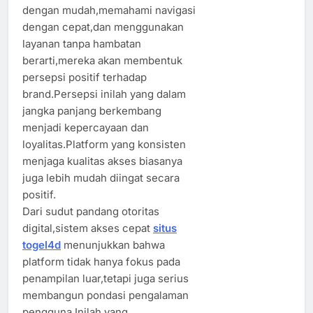
dengan mudah,memahami navigasi
dengan cepat,dan menggunakan
layanan tanpa hambatan
berarti,mereka akan membentuk
persepsi positif terhadap
brand.Persepsi inilah yang dalam
jangka panjang berkembang
menjadi kepercayaan dan
loyalitas.Platform yang konsisten
menjaga kualitas akses biasanya
juga lebih mudah diingat secara
positif.
Dari sudut pandang otoritas
digital,sistem akses cepat
situs
togel4d
menunjukkan bahwa
platform tidak hanya fokus pada
penampilan luar,tetapi juga serius
membangun pondasi pengalaman
pengguna.Inilah yang