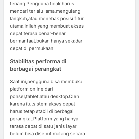
tenang.Pengguna tidak harus
mencari terlalu lama,mengulang
langkah,atau menebak posisi fitur
utama.Inilah yang membuat akses
cepat terasa benar-benar
bermanfaat,bukan hanya sekadar
cepat di permukaan.
Stabilitas performa di
berbagai perangkat
Saat ini,pengguna bisa membuka
platform online dari
ponsel,tablet,atau desktop.Oleh
karena itu,sistem akses cepat
harus tetap stabil di berbagai
perangkat.Platform yang hanya
terasa cepat di satu jenis layar
belum bisa disebut matang secara