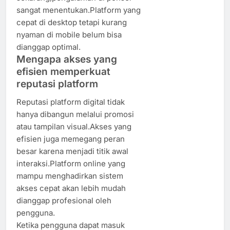
sangat menentukan.Platform yang
cepat di desktop tetapi kurang
nyaman di mobile belum bisa
dianggap optimal.
Mengapa akses yang
efisien memperkuat
reputasi platform
Reputasi platform digital tidak
hanya dibangun melalui promosi
atau tampilan visual.Akses yang
efisien juga memegang peran
besar karena menjadi titik awal
interaksi.Platform online yang
mampu menghadirkan sistem
akses cepat akan lebih mudah
dianggap profesional oleh
pengguna.
Ketika pengguna dapat masuk