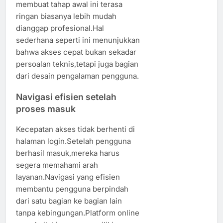
membuat tahap awal ini terasa
ringan biasanya lebih mudah
dianggap profesional.Hal
sederhana seperti ini menunjukkan
bahwa akses cepat bukan sekadar
persoalan teknis,tetapi juga bagian
dari desain pengalaman pengguna.
Navigasi efisien setelah
proses masuk
Kecepatan akses tidak berhenti di
halaman login.Setelah pengguna
berhasil masuk,mereka harus
segera memahami arah
layanan.Navigasi yang efisien
membantu pengguna berpindah
dari satu bagian ke bagian lain
tanpa kebingungan.Platform online