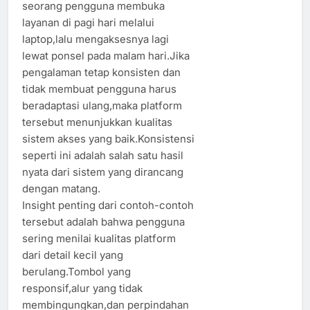
seorang pengguna membuka
layanan di pagi hari melalui
laptop,lalu mengaksesnya lagi
lewat ponsel pada malam hari.Jika
pengalaman tetap konsisten dan
tidak membuat pengguna harus
beradaptasi ulang,maka platform
tersebut menunjukkan kualitas
sistem akses yang baik.Konsistensi
seperti ini adalah salah satu hasil
nyata dari sistem yang dirancang
dengan matang.
Insight penting dari contoh-contoh
tersebut adalah bahwa pengguna
sering menilai kualitas platform
dari detail kecil yang
berulang.Tombol yang
responsif,alur yang tidak
membingungkan,dan perpindahan