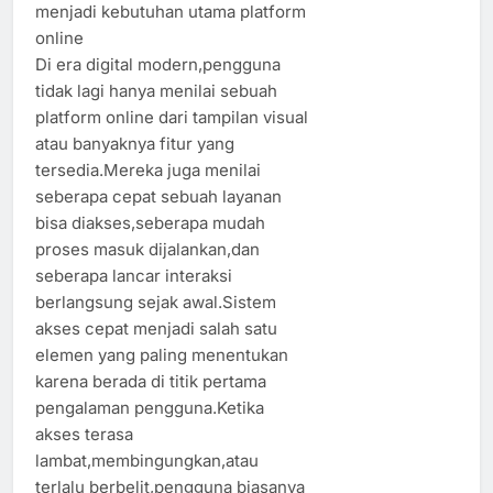
menjadi kebutuhan utama platform
online
Di era digital modern,pengguna
tidak lagi hanya menilai sebuah
platform online dari tampilan visual
atau banyaknya fitur yang
tersedia.Mereka juga menilai
seberapa cepat sebuah layanan
bisa diakses,seberapa mudah
proses masuk dijalankan,dan
seberapa lancar interaksi
berlangsung sejak awal.Sistem
akses cepat menjadi salah satu
elemen yang paling menentukan
karena berada di titik pertama
pengalaman pengguna.Ketika
akses terasa
lambat,membingungkan,atau
terlalu berbelit,pengguna biasanya