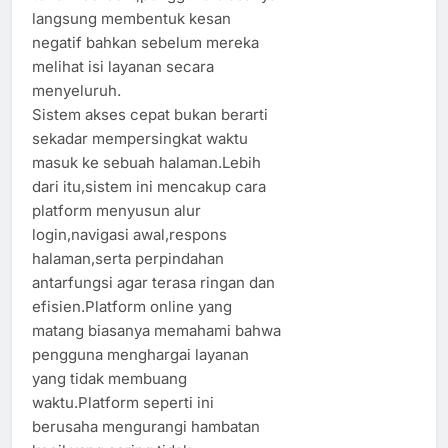
langsung membentuk kesan
negatif bahkan sebelum mereka
melihat isi layanan secara
menyeluruh.
Sistem akses cepat bukan berarti
sekadar mempersingkat waktu
masuk ke sebuah halaman.Lebih
dari itu,sistem ini mencakup cara
platform menyusun alur
login,navigasi awal,respons
halaman,serta perpindahan
antarfungsi agar terasa ringan dan
efisien.Platform online yang
matang biasanya memahami bahwa
pengguna menghargai layanan
yang tidak membuang
waktu.Platform seperti ini
berusaha mengurangi hambatan