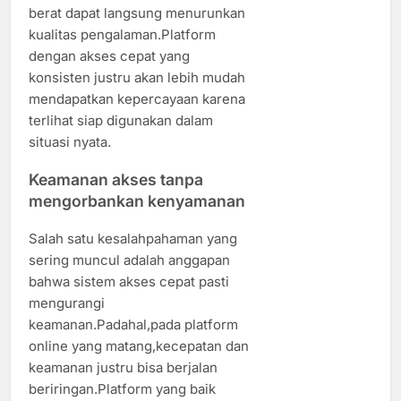
berat dapat langsung menurunkan
kualitas pengalaman.Platform
dengan akses cepat yang
konsisten justru akan lebih mudah
mendapatkan kepercayaan karena
terlihat siap digunakan dalam
situasi nyata.
Keamanan akses tanpa
mengorbankan kenyamanan
Salah satu kesalahpahaman yang
sering muncul adalah anggapan
bahwa sistem akses cepat pasti
mengurangi
keamanan.Padahal,pada platform
online yang matang,kecepatan dan
keamanan justru bisa berjalan
beriringan.Platform yang baik