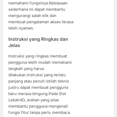
memahami fungsinya.Kebiasaan
sederhana ini dapat membantu
mengurangi salah klik dan
membuat pengalaman akses terasa
lebih nyaman.
Instruksi yang Ringkas dan
Jelas
Instruksi yang ringkas membuat
pengguna lebih mudah memahami
langkah yang harus
dilakukan.Instruksi yang terlalu
panjang atau penuh istilah teknis
justru dapat membuat pengguna
baru merasa bingung.Pada Slot
Lebah4D, arahan yang jelas
membantu pengguna mengenali
fungsi fitur tanpa perlu membaca