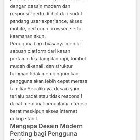
dengan desain modern dan
responsif perlu dilihat dari sudut
pandang user experience, akses
mobile, performa browser, serta
keamanan akun.
Pengguna baru biasanya menilai
sebuah platform dari kesan
pertama.Jika tampilan rapi, tombol
mudah dikenali, dan struktur
halaman tidak membingungkan,
pengguna akan lebih cepat merasa
familiar.Sebaliknya, desain yang
terlalu padat atau tidak responsif
dapat membuat pengalaman terasa
berat meskipun akses internet
cukup stabil.
Mengapa Desain Modern
Penting bagi Pengguna