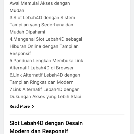
Awal Memulai Akses dengan
Mudah
3.Slot Lebah4D dengan Sistem
Tampilan yang Sederhana dan
Mudah Dipahami
4.Mengenal Slot Lebah4D sebagai
Hiburan Online dengan Tampilan
Responsif
5.Panduan Lengkap Membuka Link
Alternatif Lebah4D di Browser
6.Link Alternatif Lebah4D dengan
Tampilan Ringkas dan Modern
7.Link Alternatif Lebah4D dengan
Dukungan Akses yang Lebih Stabil
Read More
Slot Lebah4D dengan Desain
Modern dan Responsif