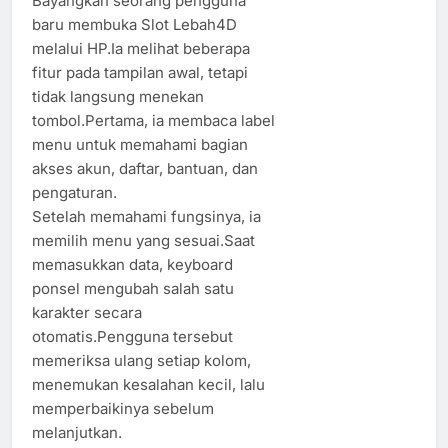
Bayangkan seorang pengguna
baru membuka Slot Lebah4D
melalui HP.Ia melihat beberapa
fitur pada tampilan awal, tetapi
tidak langsung menekan
tombol.Pertama, ia membaca label
menu untuk memahami bagian
akses akun, daftar, bantuan, dan
pengaturan.
Setelah memahami fungsinya, ia
memilih menu yang sesuai.Saat
memasukkan data, keyboard
ponsel mengubah salah satu
karakter secara
otomatis.Pengguna tersebut
memeriksa ulang setiap kolom,
menemukan kesalahan kecil, lalu
memperbaikinya sebelum
melanjutkan.