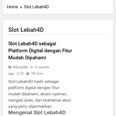
Home
Slot Lebah4D
Slot Lebah4D
Slot Lebah4D sebagai
Platform Digital dengan Fitur
Mudah Dipahami
00e2d5d
3 months
ago
0
18 mins
Slot Lebah4D hadir sebagai
platform digital dengan fitur
mudah dipahami, akses nyaman,
navigasi jelas, dan keamanan akun
yang perlu diperhatikan.
Mengenal Slot Lebah4D