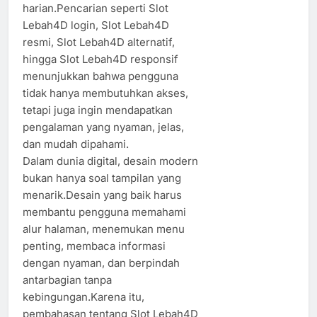
harian.Pencarian seperti Slot
Lebah4D login, Slot Lebah4D
resmi, Slot Lebah4D alternatif,
hingga Slot Lebah4D responsif
menunjukkan bahwa pengguna
tidak hanya membutuhkan akses,
tetapi juga ingin mendapatkan
pengalaman yang nyaman, jelas,
dan mudah dipahami.
Dalam dunia digital, desain modern
bukan hanya soal tampilan yang
menarik.Desain yang baik harus
membantu pengguna memahami
alur halaman, menemukan menu
penting, membaca informasi
dengan nyaman, dan berpindah
antarbagian tanpa
kebingungan.Karena itu,
pembahasan tentang Slot Lebah4D