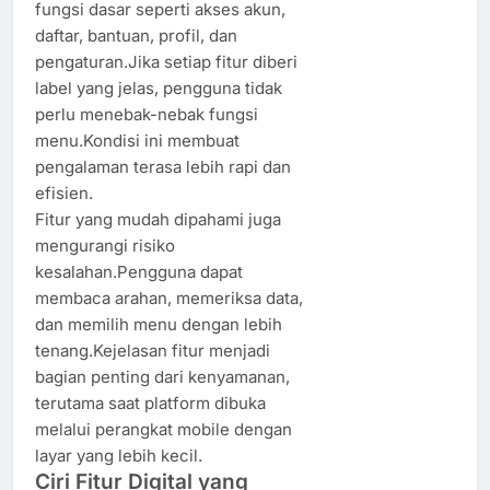
fungsi dasar seperti akses akun,
daftar, bantuan, profil, dan
pengaturan.Jika setiap fitur diberi
label yang jelas, pengguna tidak
perlu menebak-nebak fungsi
menu.Kondisi ini membuat
pengalaman terasa lebih rapi dan
efisien.
Fitur yang mudah dipahami juga
mengurangi risiko
kesalahan.Pengguna dapat
membaca arahan, memeriksa data,
dan memilih menu dengan lebih
tenang.Kejelasan fitur menjadi
bagian penting dari kenyamanan,
terutama saat platform dibuka
melalui perangkat mobile dengan
layar yang lebih kecil.
Ciri Fitur Digital yang