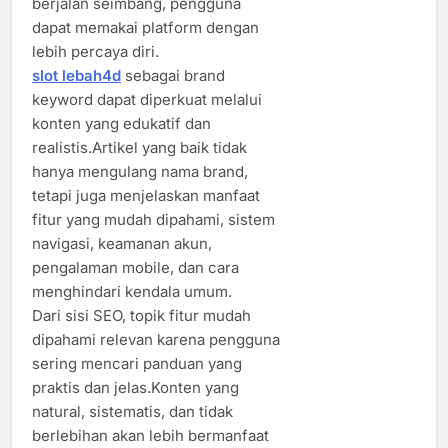
berjalan seimbang, pengguna
dapat memakai platform dengan
lebih percaya diri.
slot lebah4d
sebagai brand
keyword dapat diperkuat melalui
konten yang edukatif dan
realistis.Artikel yang baik tidak
hanya mengulang nama brand,
tetapi juga menjelaskan manfaat
fitur yang mudah dipahami, sistem
navigasi, keamanan akun,
pengalaman mobile, dan cara
menghindari kendala umum.
Dari sisi SEO, topik fitur mudah
dipahami relevan karena pengguna
sering mencari panduan yang
praktis dan jelas.Konten yang
natural, sistematis, dan tidak
berlebihan akan lebih bermanfaat