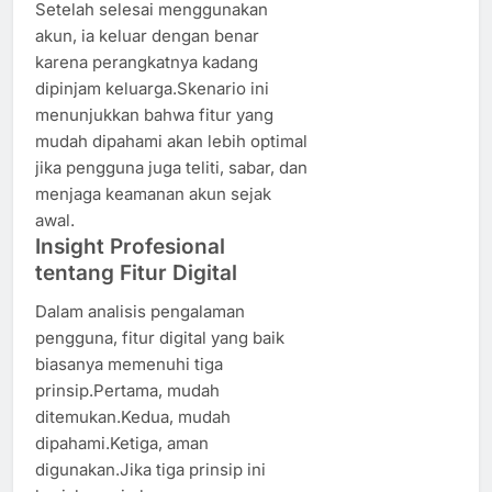
Setelah selesai menggunakan
akun, ia keluar dengan benar
karena perangkatnya kadang
dipinjam keluarga.Skenario ini
menunjukkan bahwa fitur yang
mudah dipahami akan lebih optimal
jika pengguna juga teliti, sabar, dan
menjaga keamanan akun sejak
awal.
Insight Profesional
tentang Fitur Digital
Dalam analisis pengalaman
pengguna, fitur digital yang baik
biasanya memenuhi tiga
prinsip.Pertama, mudah
ditemukan.Kedua, mudah
dipahami.Ketiga, aman
digunakan.Jika tiga prinsip ini