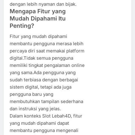
dengan lebih nyaman dan bijak.
Mengapa Fitur yang
Mudah Dipahami Itu
Penting?
Fitur yang mudah dipahami
membantu pengguna merasa lebih
percaya diri saat memakai platform
digital.Tidak semua pengguna
memiliki tingkat pengalaman online
yang sama.Ada pengguna yang
sudah terbiasa dengan berbagai
sistem digital, tetapi ada juga
pengguna baru yang
membutuhkan tampilan sederhana
dan instruksi yang jelas.
Dalam konteks Slot Lebah4D, fitur
yang mudah dipahami dapat
membantu pengguna mengenali