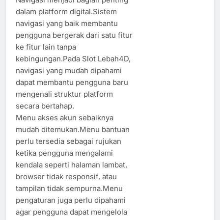
dalam platform digital.Sistem
navigasi yang baik membantu
pengguna bergerak dari satu fitur
ke fitur lain tanpa
kebingungan.Pada Slot Lebah4D,
navigasi yang mudah dipahami
dapat membantu pengguna baru
mengenali struktur platform
secara bertahap.
Menu akses akun sebaiknya
mudah ditemukan.Menu bantuan
perlu tersedia sebagai rujukan
ketika pengguna mengalami
kendala seperti halaman lambat,
browser tidak responsif, atau
tampilan tidak sempurna.Menu
pengaturan juga perlu dipahami
agar pengguna dapat mengelola