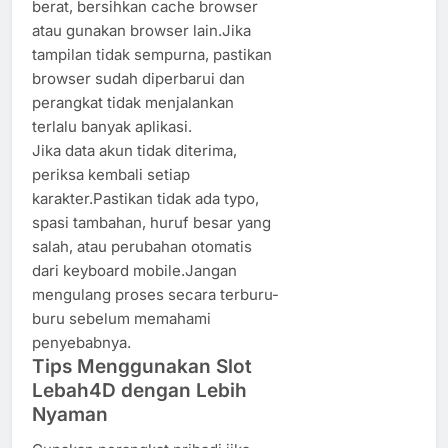
berat, bersihkan cache browser
atau gunakan browser lain.Jika
tampilan tidak sempurna, pastikan
browser sudah diperbarui dan
perangkat tidak menjalankan
terlalu banyak aplikasi.
Jika data akun tidak diterima,
periksa kembali setiap
karakter.Pastikan tidak ada typo,
spasi tambahan, huruf besar yang
salah, atau perubahan otomatis
dari keyboard mobile.Jangan
mengulang proses secara terburu-
buru sebelum memahami
penyebabnya.
Tips Menggunakan Slot
Lebah4D dengan Lebih
Nyaman