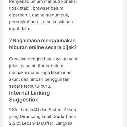
Penyebab umum meliputi koneksi
tidak stabil, browser belum
diperbarui, cache menumpuk,
perangkat berat, atau kesalahan
input data.
7.Bagaimana menggunakan
hiburan online secara bijak?
Gunakan dengan batas waktu yang
jelas, pahami fitur sebelum
memakai menu, jaga keamanan
akun, dan hindari penggunaan
secara terburu-buru.
Internal Linking
Suggestion
1.Slot Lebah4D dan Sistem Akses
yang Dirancang Lebih Sederhana
2.Slot Lebah4D Daftar: Langkah