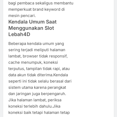
bagi pembaca sekaligus membantu
memperkuat brand keyword di
mesin pencari.
Kendala Umum Saat
Menggunakan Slot
Lebah4D
Beberapa kendala umum yang
sering terjadi meliputi halaman
lambat, browser tidak responsif,
cache menumpuk, koneksi
terputus, tampilan tidak rapi, atau
data akun tidak diterima.Kendala
seperti ini tidak selalu berasal dari
sistem utama karena perangkat
dan jaringan juga berpengaruh.
Jika halaman lambat, periksa
koneksi terlebih dahulu.Jika
koneksi baik tetapi halaman tetap