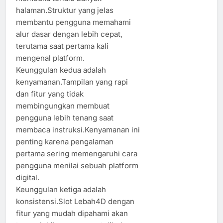
halaman.Struktur yang jelas
membantu pengguna memahami
alur dasar dengan lebih cepat,
terutama saat pertama kali
mengenal platform.
Keunggulan kedua adalah
kenyamanan.Tampilan yang rapi
dan fitur yang tidak
membingungkan membuat
pengguna lebih tenang saat
membaca instruksi.Kenyamanan ini
penting karena pengalaman
pertama sering memengaruhi cara
pengguna menilai sebuah platform
digital.
Keunggulan ketiga adalah
konsistensi.Slot Lebah4D dengan
fitur yang mudah dipahami akan