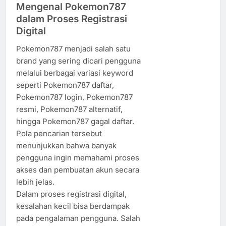
Mengenal Pokemon787
dalam Proses Registrasi
Digital
Pokemon787 menjadi salah satu
brand yang sering dicari pengguna
melalui berbagai variasi keyword
seperti Pokemon787 daftar,
Pokemon787 login, Pokemon787
resmi, Pokemon787 alternatif,
hingga Pokemon787 gagal daftar.
Pola pencarian tersebut
menunjukkan bahwa banyak
pengguna ingin memahami proses
akses dan pembuatan akun secara
lebih jelas.
Dalam proses registrasi digital,
kesalahan kecil bisa berdampak
pada pengalaman pengguna. Salah