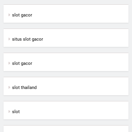
slot gacor
situs slot gacor
slot gacor
slot thailand
slot