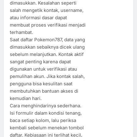
dimasukkan. Kesalahan seperti
salah mengetik kontak, username,
atau informasi dasar dapat
membuat proses verifikasi menjadi
terhambat.
Saat daftar Pokemon787, data yang
dimasukkan sebaiknya dicek ulang
sebelum melanjutkan. Kontak aktif
sangat penting karena dapat
digunakan untuk verifikasi atau
pemulihan akun. Jika kontak salah,
pengguna bisa kesulitan saat
membutuhkan bantuan akses di
kemudian hari.
Cara menghindarinya sederhana.
Isi formulir dalam kondisi tenang,
baca setiap kolom, lalu periksa
kembali sebelum menekan tombol
daftar. Kebiasaan ini terlihat kecil,