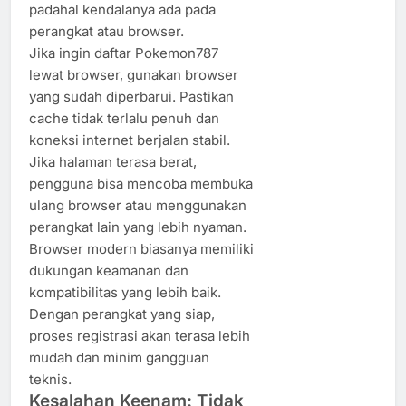
padahal kendalanya ada pada
perangkat atau browser.
Jika ingin daftar Pokemon787
lewat browser, gunakan browser
yang sudah diperbarui. Pastikan
cache tidak terlalu penuh dan
koneksi internet berjalan stabil.
Jika halaman terasa berat,
pengguna bisa mencoba membuka
ulang browser atau menggunakan
perangkat lain yang lebih nyaman.
Browser modern biasanya memiliki
dukungan keamanan dan
kompatibilitas yang lebih baik.
Dengan perangkat yang siap,
proses registrasi akan terasa lebih
mudah dan minim gangguan
teknis.
Kesalahan Keenam: Tidak