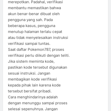
merepotkan. Padahal, verifikasi
membantu memastikan bahwa
akun benar-benar dibuat oleh
pengguna yang sah. Pada
beberapa kasus, pengguna
menutup halaman terlalu cepat
atau tidak menyelesaikan instruksi
verifikasi sampai tuntas.
Saat daftar Pokemon787, proses
verifikasi perlu diikuti dengan teliti.
Jika sistem meminta kode,
pastikan kode tersebut digunakan
sesuai instruksi. Jangan
membagikan kode verifikasi
kepada pihak lain karena kode
tersebut bersifat pribadi.
Cara menghindarinya adalah
dengan menunggu sampai proses
selesai sepenuhnya. Jangan