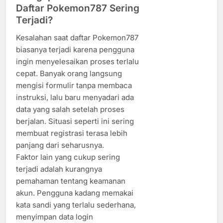
Daftar Pokemon787 Sering
Terjadi?
Kesalahan saat daftar Pokemon787
biasanya terjadi karena pengguna
ingin menyelesaikan proses terlalu
cepat. Banyak orang langsung
mengisi formulir tanpa membaca
instruksi, lalu baru menyadari ada
data yang salah setelah proses
berjalan. Situasi seperti ini sering
membuat registrasi terasa lebih
panjang dari seharusnya.
Faktor lain yang cukup sering
terjadi adalah kurangnya
pemahaman tentang keamanan
akun. Pengguna kadang memakai
kata sandi yang terlalu sederhana,
menyimpan data login