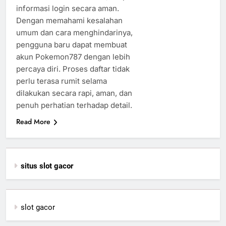
informasi login secara aman.
Dengan memahami kesalahan
umum dan cara menghindarinya,
pengguna baru dapat membuat
akun Pokemon787 dengan lebih
percaya diri. Proses daftar tidak
perlu terasa rumit selama
dilakukan secara rapi, aman, dan
penuh perhatian terhadap detail.
Read More
situs slot gacor
slot gacor