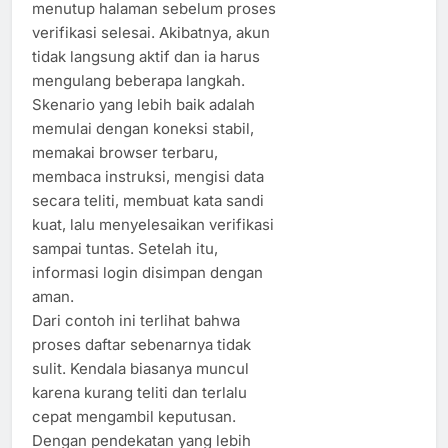
menutup halaman sebelum proses
verifikasi selesai. Akibatnya, akun
tidak langsung aktif dan ia harus
mengulang beberapa langkah.
Skenario yang lebih baik adalah
memulai dengan koneksi stabil,
memakai browser terbaru,
membaca instruksi, mengisi data
secara teliti, membuat kata sandi
kuat, lalu menyelesaikan verifikasi
sampai tuntas. Setelah itu,
informasi login disimpan dengan
aman.
Dari contoh ini terlihat bahwa
proses daftar sebenarnya tidak
sulit. Kendala biasanya muncul
karena kurang teliti dan terlalu
cepat mengambil keputusan.
Dengan pendekatan yang lebih