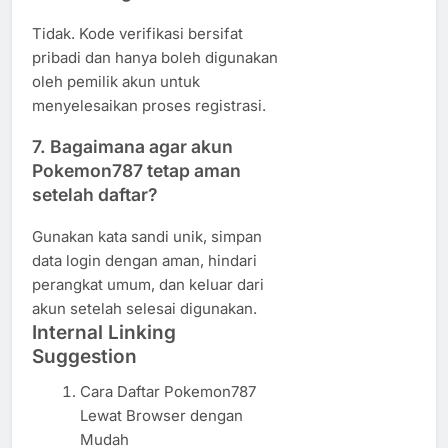
Tidak. Kode verifikasi bersifat
pribadi dan hanya boleh digunakan
oleh pemilik akun untuk
menyelesaikan proses registrasi.
7. Bagaimana agar akun
Pokemon787 tetap aman
setelah daftar?
Gunakan kata sandi unik, simpan
data login dengan aman, hindari
perangkat umum, dan keluar dari
akun setelah selesai digunakan.
Internal Linking
Suggestion
Cara Daftar Pokemon787
Lewat Browser dengan
Mudah