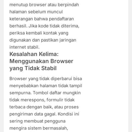
menutup browser atau berpindah
halaman sebelum muncul
keterangan bahwa pendaftaran
berhasil. Jika kode tidak diterima,
periksa kembali kontak yang
digunakan dan pastikan jaringan
internet stabil.
Kesalahan Kelima:
Menggunakan Browser
yang Tidak Stabil
Browser yang tidak diperbarui bisa
menyebabkan halaman tidak tampil
sempurna. Tombol daftar mungkin
tidak merespons, formulir tidak
terbaca dengan baik, atau proses
pengiriman data gagal. Kondisi ini
sering membuat pengguna
mengira sistem bermasalah,