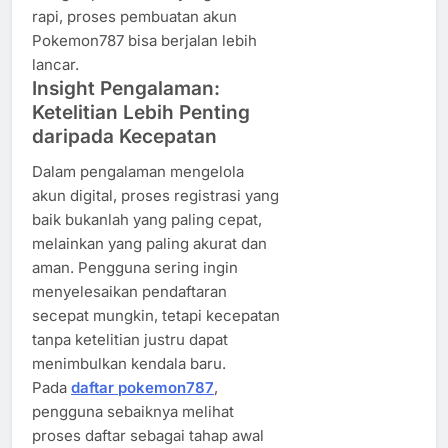
rapi, proses pembuatan akun
Pokemon787 bisa berjalan lebih
lancar.
Insight Pengalaman:
Ketelitian Lebih Penting
daripada Kecepatan
Dalam pengalaman mengelola
akun digital, proses registrasi yang
baik bukanlah yang paling cepat,
melainkan yang paling akurat dan
aman. Pengguna sering ingin
menyelesaikan pendaftaran
secepat mungkin, tetapi kecepatan
tanpa ketelitian justru dapat
menimbulkan kendala baru.
Pada
daftar pokemon787
,
pengguna sebaiknya melihat
proses daftar sebagai tahap awal