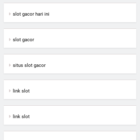
slot gacor hari ini
slot gacor
situs slot gacor
link slot
link slot