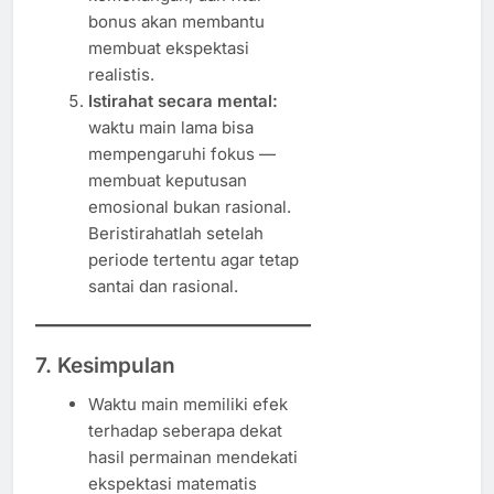
bonus akan membantu
membuat ekspektasi
realistis.
Istirahat secara mental:
waktu main lama bisa
mempengaruhi fokus —
membuat keputusan
emosional bukan rasional.
Beristirahatlah setelah
periode tertentu agar tetap
santai dan rasional.
7. Kesimpulan
Waktu main memiliki efek
terhadap seberapa dekat
hasil permainan mendekati
ekspektasi matematis