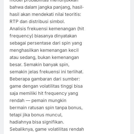
bahwa dalam jangka panjang, hasil‐
hasil akan mendekati nilai teoritis:
RTP dan distribusi simbol.
Analisis frekuensi kemenangan (hit
frequency) biasanya dinyatakan
sebagai persentase dari spin yang
menghasilkan kemenangan kecil
atau sedang, bukan kemenangan
besar. Semakin banyak spin,
semakin jelas frekuensi ini terlihat.
Beberapa gambaran dari sumber:
game dengan volatilitas tinggi bisa
saja memiliki hit frequency yang
rendah — pemain mungkin
bermain ratusan spin tanpa bonus,
tetapi jika bonus muncul,
hadiahnya bisa signifikan.
Sebaliknya, game volatilitas rendah