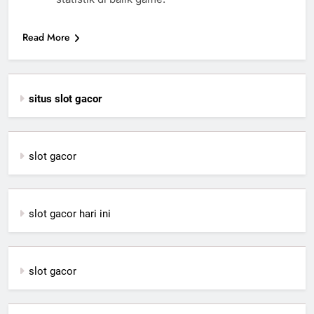
Read More
situs slot gacor
slot gacor
slot gacor hari ini
slot gacor