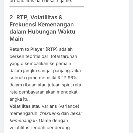
probabilitas dan desain game.
2. RTP, Volatilitas &
Frekuensi Kemenangan
dalam Hubungan Waktu
Main
Return to Player (RTP)
adalah
persen teoritis dari total taruhan
yang dikembalikan ke pemain
dalam jangka sangat panjang. Jika
sebuah game memiliki RTP 96%,
dalam ribuan atau jutaan spin, rata-
rata pembayaran akan mendekati
angka itu.
Volatilitas
atau varians (variance)
memengaruhi
frekuensi
dan
besar
kemenangan
. Game dengan
volatilitas rendah cenderung