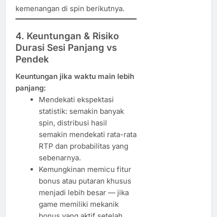
kemenangan di spin berikutnya.
4. Keuntungan & Risiko
Durasi Sesi Panjang vs
Pendek
Keuntungan jika waktu main lebih
panjang:
Mendekati ekspektasi
statistik: semakin banyak
spin, distribusi hasil
semakin mendekati rata-rata
RTP dan probabilitas yang
sebenarnya.
Kemungkinan memicu fitur
bonus atau putaran khusus
menjadi lebih besar — jika
game memiliki mekanik
bonus yang aktif setelah