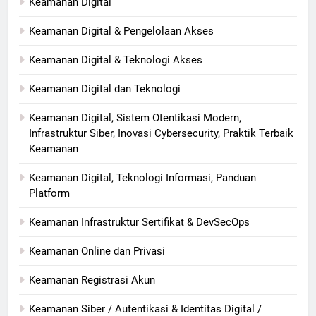
Keamanan Digital
Keamanan Digital & Pengelolaan Akses
Keamanan Digital & Teknologi Akses
Keamanan Digital dan Teknologi
Keamanan Digital, Sistem Otentikasi Modern,
Infrastruktur Siber, Inovasi Cybersecurity, Praktik Terbaik
Keamanan
Keamanan Digital, Teknologi Informasi, Panduan
Platform
Keamanan Infrastruktur Sertifikat & DevSecOps
Keamanan Online dan Privasi
Keamanan Registrasi Akun
Keamanan Siber / Autentikasi & Identitas Digital /