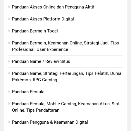
Panduan Akses Online dan Pengguna Aktif
Panduan Akses Platform Digital
Panduan Bermain Togel
Panduan Bermain, Keamanan Online, Strategi Judi, Tips
Profesional, User Experience
Panduan Game / Review Situs
Panduan Game, Strategi Pertarungan, Tips Pelatih, Dunia
Pokémon, RPG Gaming
Panduan Pemula
Panduan Pemula, Mobile Gaming, Keamanan Akun, Slot
Online, Tips Pendaftaran
Panduan Pengguna & Keamanan Digital