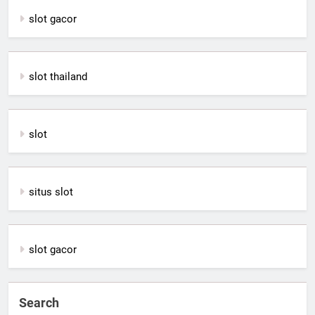
slot gacor
slot thailand
slot
situs slot
slot gacor
Search