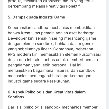
produk, melainkan ekosistem hidup yang terus
berkembang melalui kreativitas kolektif.
5. Dampak pada Industri Game
Keberhasilan sandbox mechanics membuktikan
bahwa kreativitas pemain adalah aset berharga.
Developer kini semakin sering merancang game
dengan elemen sandbox, bahkan dalam genre
yang sebelumnya linear. Contohnya, beberapa
RPG modern kini memasukkan elemen kustomisasi
dunia dan interaksi bebas untuk memberi pemain
pengalaman yang lebih personal. Hal ini
menunjukkan bagaimana inspirasi dari sandbox
mechanics memengaruhi arah perkembangan
industri game secara keseluruhan.
6. Aspek Psikologis dari Kreativitas dalam
Sandbox
Dari sisi psikologis, sandbox mechanics memberi