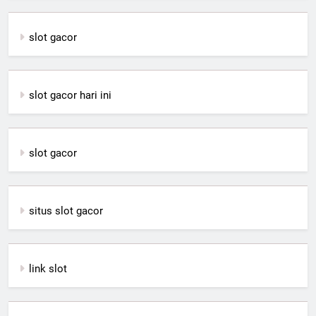
slot gacor
slot gacor hari ini
slot gacor
situs slot gacor
link slot