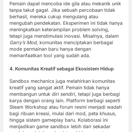
Pemain dapat mencoba ide gila atau mekanik unik
tanpa takut gagal. Jika sebuah percobaan tidak
berhasil, mereka cukup mengulang atau
mengubah pendekatan. Eksperimen ini tidak hanya
meningkatkan keterampilan problem solving,
tetapi juga menstimulasi inovasi. Misalnya, dalam
Garry’s Mod
, komunitas menciptakan berbagai
mode permainan baru hanya dengan
memanfaatkan tool yang sudah ada.
4. Komunitas Kreatif sebagai Ekosistem Hidup
Sandbox mechanics juga melahirkan komunitas
kreatif yang sangat aktif. Pemain tidak hanya
membangun untuk diri sendiri, tetapi juga berbagi
karya dengan orang lain. Platform berbagi seperti
Steam Workshop atau forum resmi menjadi wadah
bagi ribuan kreasi, mulai dari mod, peta khusus,
hingga sistem gameplay baru. Kolaborasi ini
menjadikan game sandbox lebih dari sekadar