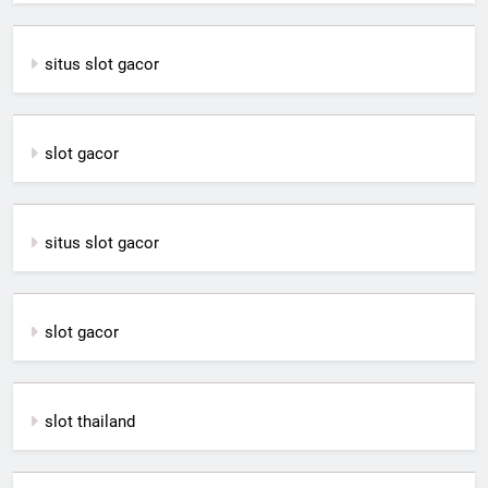
situs slot gacor
slot gacor
situs slot gacor
slot gacor
slot thailand