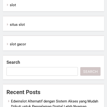
slot
situs slot
slot gacor
Search
SEARCH
Recent Posts
Edwinslot Alternatif dengan Sistem Akses yang Mudah
Diikuti untuk Pengalaman Digital Lebih Nyaman