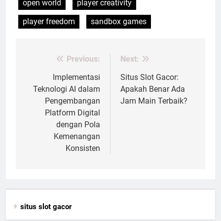
open world
player creativity
player freedom
sandbox games
Previous:
Next:
Post
navigation
Implementasi
Situs Slot Gacor:
Teknologi AI dalam
Apakah Benar Ada
Pengembangan
Jam Main Terbaik?
Platform Digital
dengan Pola
Kemenangan
Konsisten
situs slot gacor