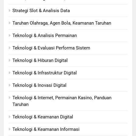
Strategi Slot & Analisis Data
Taruhan Olahraga, Agen Bola, Keamanan Taruhan
Teknologi & Analisis Permainan
Teknologi & Evaluasi Performa Sistem
Teknologi & Hiburan Digital
Teknologi & Infrastruktur Digital
Teknologi & Inovasi Digital
Teknologi & Internet, Permainan Kasino, Panduan
Taruhan
Teknologi & Keamanan Digital
Teknologi & Keamanan Informasi