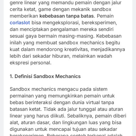
genre linear yang memandu pemain dengan jalur
cerita ketat, game dengan mekanik sandbox
memberikan
kebebasan tanpa batas
. Pemain
corlaslot
bisa mengeksplorasi, bereksperimen,
dan menciptakan pengalaman mereka sendiri
sesuai gaya bermain masing-masing. Kebebasan
inilah yang membuat sandbox mechanics begitu
kuat dalam mendorong kreativitas, menjadikannya
lebih dari sekadar hiburan, melainkan wadah
ekspresi personal.
1. Definisi Sandbox Mechanics
Sandbox mechanics mengacu pada sistem
permainan yang memungkinkan pemain untuk
bebas berinteraksi dengan dunia virtual tanpa
batasan ketat. Tidak ada jalur tunggal atau aturan
linear yang harus diikuti. Sebaliknya, pemain diberi
alat, aturan dasar, dan lingkungan luas yang bisa
digunakan untuk mencapai tujuan atau sekadar
bereksperimen. Beberapa contoh terkenal adalah