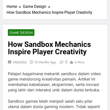
Home
Game Design
How Sandbox Mechanics Inspire Player Creativity
GAME DESIGN
How Sandbox Mechanics
Inspire Player Creativity
0
00e2d5d
12 Months Ago
6 Mins
Pelajari bagaimana mekanik sandbox dalam video
game mendorong kreativitas pemain. Artikel ini
membahas kebebasan, eksperimen, serta inovasi
yang lahir dari interaksi unik dalam dunia terbuka.
Sandbox games telah menjadi salah satu pilar
utama dalam dunia gaming modern. Tidak seperti