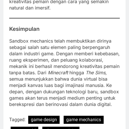
kreativitas pemain dengan cara yang semakin
natural dan imersif.
Kesimpulan
Sandbox mechanics telah membuktikan dirinya
sebagai salah satu elemen paling berpengaruh
dalam industri game. Dengan memberi kebebasan,
ruang eksperimen, dan peluang kolaborasi,
mekanik ini berhasil mendorong kreativitas pemain
tanpa batas. Dari
Minecraft
hingga
The Sims
,
semua menunjukkan bahwa dunia virtual bisa
menjadi kanvas luas bagi imajinasi manusia. Ke
depan, dengan dukungan teknologi baru, sandbox
games akan terus menjadi medium penting untuk
berekspresi dan berinovasi dalam dunia digital.
Tagged:
game design
game mechanics