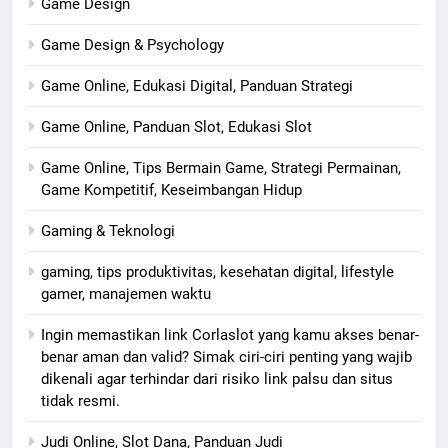
Game Design
Game Design & Psychology
Game Online, Edukasi Digital, Panduan Strategi
Game Online, Panduan Slot, Edukasi Slot
Game Online, Tips Bermain Game, Strategi Permainan,
Game Kompetitif, Keseimbangan Hidup
Gaming & Teknologi
gaming, tips produktivitas, kesehatan digital, lifestyle
gamer, manajemen waktu
Ingin memastikan link Corlaslot yang kamu akses benar-
benar aman dan valid? Simak ciri-ciri penting yang wajib
dikenali agar terhindar dari risiko link palsu dan situs
tidak resmi.
Judi Online, Slot Dana, Panduan Judi