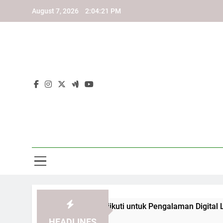
Skip
August 7, 2026
2:04:22 PM
to
content
Kan
Dapatkan 
kses yang Mudah Diikuti untuk Pengalaman Digital Lebih Nyam
HEADLINES