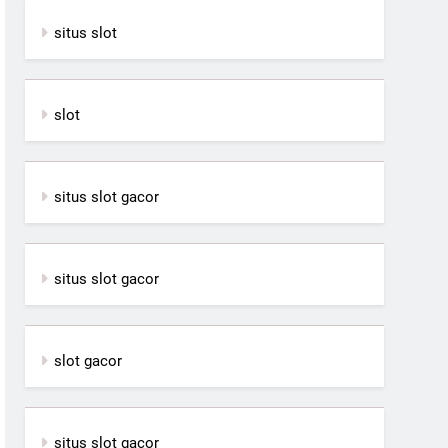
situs slot
slot
situs slot gacor
situs slot gacor
slot gacor
situs slot gacor