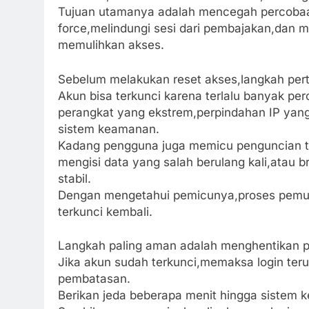
Tujuan utamanya adalah mencegah percobaan
force,melindungi sesi dari pembajakan,dan 
memulihkan akses.
Sebelum melakukan reset akses,langkah pe
Akun bisa terkunci karena terlalu banyak pe
perangkat yang ekstrem,perpindahan IP yang 
sistem keamanan.
Kadang pengguna juga memicu penguncian t
mengisi data yang salah berulang kali,atau b
stabil.
Dengan mengetahui pemicunya,proses pemulih
terkunci kembali.
Langkah paling aman adalah menghentikan p
Jika akun sudah terkunci,memaksa login ter
pembatasan.
Berikan jeda beberapa menit hingga sistem k