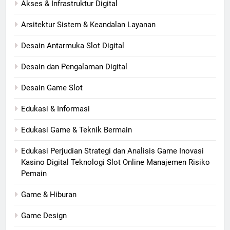
Akses & Infrastruktur Digital
Arsitektur Sistem & Keandalan Layanan
Desain Antarmuka Slot Digital
Desain dan Pengalaman Digital
Desain Game Slot
Edukasi & Informasi
Edukasi Game & Teknik Bermain
Edukasi Perjudian Strategi dan Analisis Game Inovasi
Kasino Digital Teknologi Slot Online Manajemen Risiko
Pemain
Game & Hiburan
Game Design