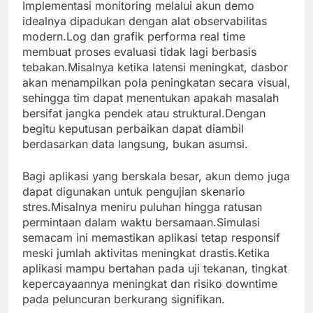
Implementasi monitoring melalui akun demo
idealnya dipadukan dengan alat observabilitas
modern.Log dan grafik performa real time
membuat proses evaluasi tidak lagi berbasis
tebakan.Misalnya ketika latensi meningkat, dasbor
akan menampilkan pola peningkatan secara visual,
sehingga tim dapat menentukan apakah masalah
bersifat jangka pendek atau struktural.Dengan
begitu keputusan perbaikan dapat diambil
berdasarkan data langsung, bukan asumsi.
Bagi aplikasi yang berskala besar, akun demo juga
dapat digunakan untuk pengujian skenario
stres.Misalnya meniru puluhan hingga ratusan
permintaan dalam waktu bersamaan.Simulasi
semacam ini memastikan aplikasi tetap responsif
meski jumlah aktivitas meningkat drastis.Ketika
aplikasi mampu bertahan pada uji tekanan, tingkat
kepercayaannya meningkat dan risiko downtime
pada peluncuran berkurang signifikan.