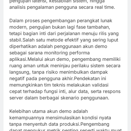
pengujian latensi, kestabilan sistem, hingga
analisis pengalaman pengguna secara real time.
Dalam proses pengembangan perangkat lunak
modern, pengujian bukan lagi fase tambahan,
tetapi bagian inti dari perjalanan menuju rilis yang
stabil.Salah satu metode efektif yang sering luput
diperhatikan adalah penggunaan akun demo
sebagai sarana monitoring performa
aplikasi.Melalui akun demo, pengembang memiliki
ruang aman untuk meninjau perilaku sistem secara
langsung, tanpa risiko menimbulkan dampak
negatif pada pengguna akhir.Pendekatan ini
memungkinkan tim teknis melakukan validasi
cepat terhadap fungsi inti, alur data, serta respons
server dalam berbagai skenario penggunaan.
Kelebihan utama akun demo adalah
kemampuannya mensimulasikan kondisi nyata
tanpa menyentuh data produksi.Pengembang
dapat mengukur metrik penting seperti waktu muat