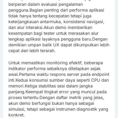
berperan dalam evaluasi pengalaman
pengguna.Bagian penting dari performa aplikasi
tidak hanya tentang kecepatan tetapi juga
keterjangkauan antarmuka, konsistensi navigasi,
dan alur interaksi.Akun demo memberikan
kesempatan bagi tester untuk merasakan alur
lengkap aplikasi layaknya pengguna baru.Dengan
demikian umpan balik UX dapat dikumpulkan lebih
cepat dan lebih terarah.
Untuk memastikan monitoring efektif, beberapa
indikator performa sebaiknya ditetapkan sejak
awal.Pertama waktu respons server pada endpoint
inti.Kedua konsumsi sumber daya seperti CPU dan
memori.Ketiga stabilitas sesi dalam jangka
panjang.Keempat tingkat error yang muncul pada
proses tertentu.Dengan daftar metrik yang jelas,
akun demo berfungsi bukan hanya sebagai
simulasi, tetapi sebagai instrumen diagnostik yang
konkret.