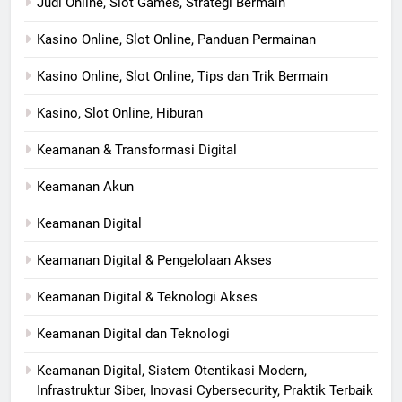
Judi Online, Slot Games, Strategi Bermain
Kasino Online, Slot Online, Panduan Permainan
Kasino Online, Slot Online, Tips dan Trik Bermain
Kasino, Slot Online, Hiburan
Keamanan & Transformasi Digital
Keamanan Akun
Keamanan Digital
Keamanan Digital & Pengelolaan Akses
Keamanan Digital & Teknologi Akses
Keamanan Digital dan Teknologi
Keamanan Digital, Sistem Otentikasi Modern,
Infrastruktur Siber, Inovasi Cybersecurity, Praktik Terbaik