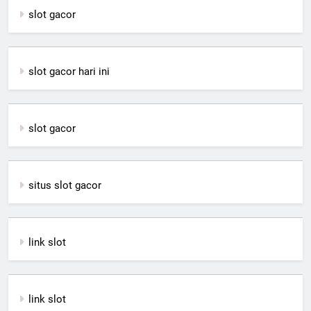
slot gacor
slot gacor hari ini
slot gacor
situs slot gacor
link slot
link slot