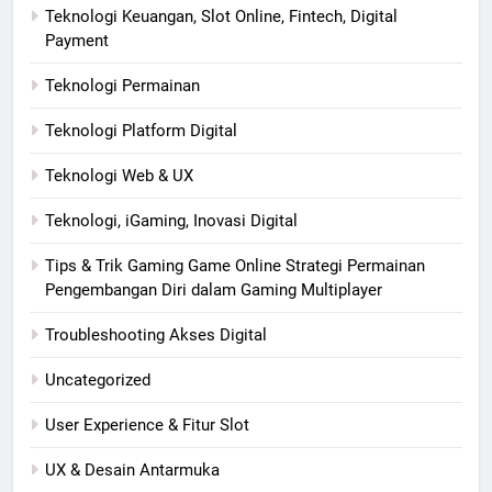
Teknologi Keuangan, Slot Online, Fintech, Digital
Payment
Teknologi Permainan
Teknologi Platform Digital
Teknologi Web & UX
Teknologi, iGaming, Inovasi Digital
Tips & Trik Gaming Game Online Strategi Permainan
Pengembangan Diri dalam Gaming Multiplayer
Troubleshooting Akses Digital
Uncategorized
User Experience & Fitur Slot
UX & Desain Antarmuka