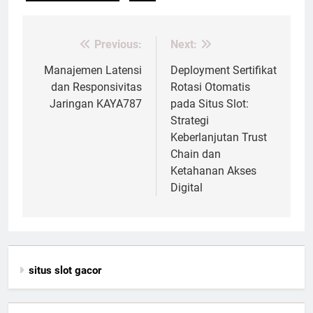
Previous:
Next:
Post
navigation
Manajemen Latensi
Deployment Sertifikat
dan Responsivitas
Rotasi Otomatis
Jaringan KAYA787
pada Situs Slot:
Strategi
Keberlanjutan Trust
Chain dan
Ketahanan Akses
Digital
situs slot gacor