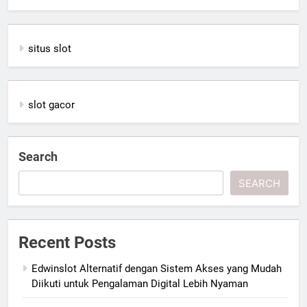
situs slot
slot gacor
Search
SEARCH
Recent Posts
Edwinslot Alternatif dengan Sistem Akses yang Mudah
Diikuti untuk Pengalaman Digital Lebih Nyaman