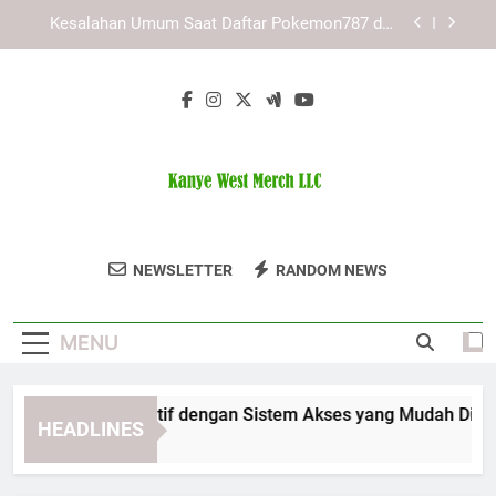
Skip
Tips Menggunakan Kaya787 Link Alternatif tanpa
to
Hambatan Teknis untuk Akses yang Lebih Stabil
content
Panduan Mengatasi Masalah Akses pada LAE138
Link Alternatif
Edwinslot Alternatif dengan Sistem Akses yang
Mudah Diikuti untuk Pengalaman Digital Lebih
Nyaman
Kesalahan Umum Saat Daftar Pokemon787 dan
Cara Menghindarinya Secara Tepat
Tips Menggunakan Kaya787 Link Alternatif tanpa
Hambatan Teknis untuk Akses yang Lebih Stabil
Kanye West
Dapatkan Merchandise Resmi Kanye West
Panduan Mengatasi Masalah Akses pada LAE138
NEWSLETTER
RANDOM NEWS
Merch LLC
Link Alternatif
Di Kanye West Merch LLC.
MENU
dwinslot Alternatif dengan Sistem Akses yang Mudah Diikuti 
HEADLINES
 Months Ago