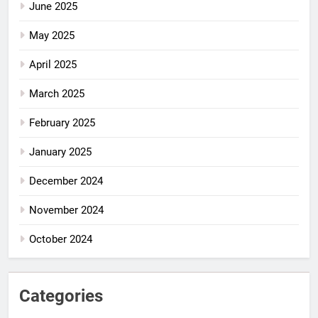
June 2025
May 2025
April 2025
March 2025
February 2025
January 2025
December 2024
November 2024
October 2024
Categories