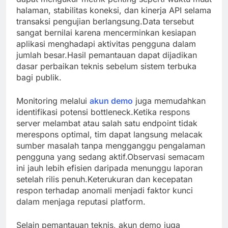
halaman, stabilitas koneksi, dan kinerja API selama
transaksi pengujian berlangsung.Data tersebut
sangat bernilai karena mencerminkan kesiapan
aplikasi menghadapi aktivitas pengguna dalam
jumlah besar.Hasil pemantauan dapat dijadikan
dasar perbaikan teknis sebelum sistem terbuka
bagi publik.
Monitoring melalui
akun demo
juga memudahkan
identifikasi potensi bottleneck.Ketika respons
server melambat atau salah satu endpoint tidak
merespons optimal, tim dapat langsung melacak
sumber masalah tanpa mengganggu pengalaman
pengguna yang sedang aktif.Observasi semacam
ini jauh lebih efisien daripada menunggu laporan
setelah rilis penuh.Keterukuran dan kecepatan
respon terhadap anomali menjadi faktor kunci
dalam menjaga reputasi platform.
Selain pemantauan teknis, akun demo juga