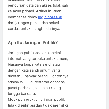
pencurian data dan akses tidak sah
ke akun pribadi. Artikel ini akan
membahas risiko
login horas88
dari jaringan publik dan solusi
cerdas untuk menghindarinya.
Apa Itu Jaringan Publik?
Jaringan publik adalah koneksi
internet yang terbuka untuk umum,
biasanya tanpa kata sandi atau
dengan kata sandi umum yang
diketahui banyak orang. Contohnya
adalah Wi-Fi di restoran cepat saji,
pusat perbelanjaan, atau ruang
tunggu bandara.
Meskipun praktis, jaringan publik
tidak dienkripsi
dan
tidak memiliki