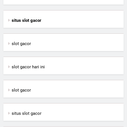
situs slot gacor
slot gacor
slot gacor hari ini
slot gacor
situs slot gacor