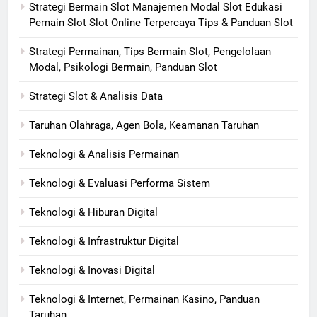
Strategi Bermain Slot Manajemen Modal Slot Edukasi
Pemain Slot Slot Online Terpercaya Tips & Panduan Slot
Strategi Permainan, Tips Bermain Slot, Pengelolaan
Modal, Psikologi Bermain, Panduan Slot
Strategi Slot & Analisis Data
Taruhan Olahraga, Agen Bola, Keamanan Taruhan
Teknologi & Analisis Permainan
Teknologi & Evaluasi Performa Sistem
Teknologi & Hiburan Digital
Teknologi & Infrastruktur Digital
Teknologi & Inovasi Digital
Teknologi & Internet, Permainan Kasino, Panduan
Taruhan