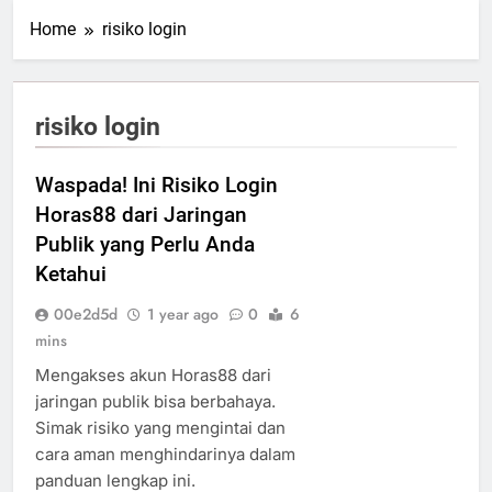
Home
risiko login
risiko login
Waspada! Ini Risiko Login
Horas88 dari Jaringan
Publik yang Perlu Anda
Ketahui
00e2d5d
1 year ago
0
6
mins
Mengakses akun Horas88 dari
jaringan publik bisa berbahaya.
Simak risiko yang mengintai dan
cara aman menghindarinya dalam
panduan lengkap ini.