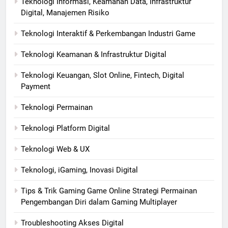
Teknologi Informasi, Keamanan Data, Infrastruktur
Digital, Manajemen Risiko
Teknologi Interaktif & Perkembangan Industri Game
Teknologi Keamanan & Infrastruktur Digital
Teknologi Keuangan, Slot Online, Fintech, Digital
Payment
Teknologi Permainan
Teknologi Platform Digital
Teknologi Web & UX
Teknologi, iGaming, Inovasi Digital
Tips & Trik Gaming Game Online Strategi Permainan
Pengembangan Diri dalam Gaming Multiplayer
Troubleshooting Akses Digital