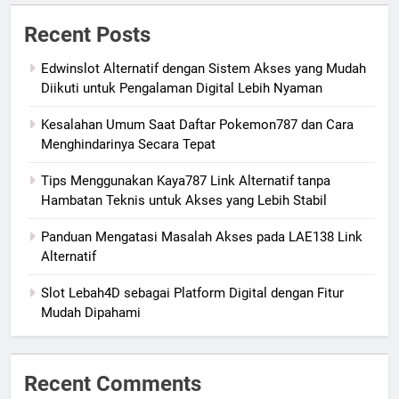
Recent Posts
Edwinslot Alternatif dengan Sistem Akses yang Mudah
Diikuti untuk Pengalaman Digital Lebih Nyaman
Kesalahan Umum Saat Daftar Pokemon787 dan Cara
Menghindarinya Secara Tepat
Tips Menggunakan Kaya787 Link Alternatif tanpa
Hambatan Teknis untuk Akses yang Lebih Stabil
Panduan Mengatasi Masalah Akses pada LAE138 Link
Alternatif
Slot Lebah4D sebagai Platform Digital dengan Fitur
Mudah Dipahami
Recent Comments