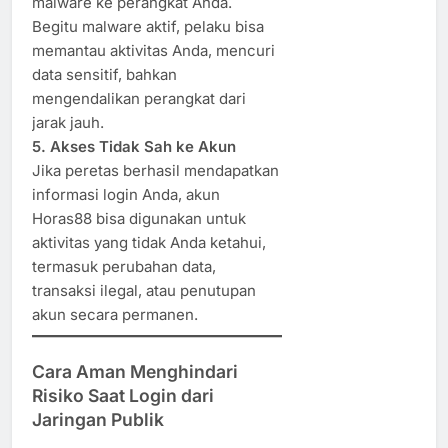
malware ke perangkat Anda.
Begitu malware aktif, pelaku bisa
memantau aktivitas Anda, mencuri
data sensitif, bahkan
mengendalikan perangkat dari
jarak jauh.
5. Akses Tidak Sah ke Akun
Jika peretas berhasil mendapatkan
informasi login Anda, akun
Horas88 bisa digunakan untuk
aktivitas yang tidak Anda ketahui,
termasuk perubahan data,
transaksi ilegal, atau penutupan
akun secara permanen.
Cara Aman Menghindari
Risiko Saat Login dari
Jaringan Publik