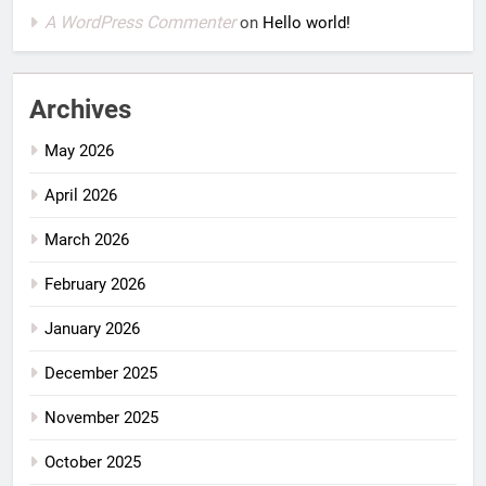
A WordPress Commenter
on
Hello world!
Archives
May 2026
April 2026
March 2026
February 2026
January 2026
December 2025
November 2025
October 2025