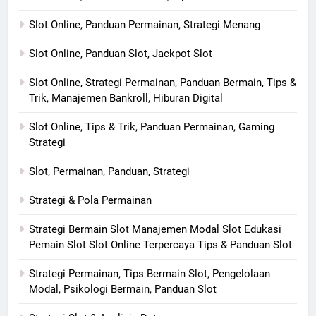
Slot Online, Panduan Permainan, Strategi Menang
Slot Online, Panduan Slot, Jackpot Slot
Slot Online, Strategi Permainan, Panduan Bermain, Tips &
Trik, Manajemen Bankroll, Hiburan Digital
Slot Online, Tips & Trik, Panduan Permainan, Gaming
Strategi
Slot, Permainan, Panduan, Strategi
Strategi & Pola Permainan
Strategi Bermain Slot Manajemen Modal Slot Edukasi
Pemain Slot Slot Online Terpercaya Tips & Panduan Slot
Strategi Permainan, Tips Bermain Slot, Pengelolaan
Modal, Psikologi Bermain, Panduan Slot