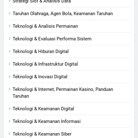
Strategi Slot & Analisis Data
Taruhan Olahraga, Agen Bola, Keamanan Taruhan
Teknologi & Analisis Permainan
Teknologi & Evaluasi Performa Sistem
Teknologi & Hiburan Digital
Teknologi & Infrastruktur Digital
Teknologi & Inovasi Digital
Teknologi & Internet, Permainan Kasino, Panduan
Taruhan
Teknologi & Keamanan Digital
Teknologi & Keamanan Informasi
Teknologi & Keamanan Siber