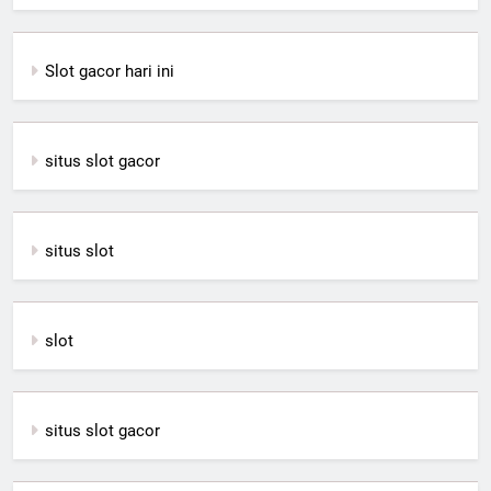
Slot gacor
h
ari ini
situs slot gacor
situs slot
slot
situs slot gacor