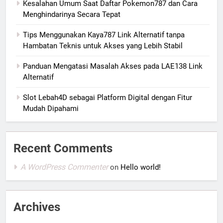
Kesalahan Umum Saat Daftar Pokemon787 dan Cara
Menghindarinya Secara Tepat
Tips Menggunakan Kaya787 Link Alternatif tanpa
Hambatan Teknis untuk Akses yang Lebih Stabil
Panduan Mengatasi Masalah Akses pada LAE138 Link
Alternatif
Slot Lebah4D sebagai Platform Digital dengan Fitur
Mudah Dipahami
Recent Comments
A WordPress Commenter
on
Hello world!
Archives