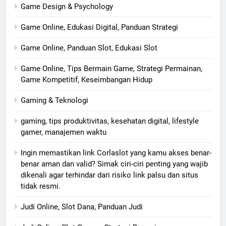
Game Design & Psychology
Game Online, Edukasi Digital, Panduan Strategi
Game Online, Panduan Slot, Edukasi Slot
Game Online, Tips Bermain Game, Strategi Permainan,
Game Kompetitif, Keseimbangan Hidup
Gaming & Teknologi
gaming, tips produktivitas, kesehatan digital, lifestyle
gamer, manajemen waktu
Ingin memastikan link Corlaslot yang kamu akses benar-
benar aman dan valid? Simak ciri-ciri penting yang wajib
dikenali agar terhindar dari risiko link palsu dan situs
tidak resmi.
Judi Online, Slot Dana, Panduan Judi