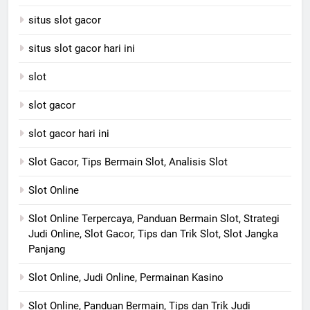
situs slot gacor
situs slot gacor hari ini
slot
slot gacor
slot gacor hari ini
Slot Gacor, Tips Bermain Slot, Analisis Slot
Slot Online
Slot Online Terpercaya, Panduan Bermain Slot, Strategi
Judi Online, Slot Gacor, Tips dan Trik Slot, Slot Jangka
Panjang
Slot Online, Judi Online, Permainan Kasino
Slot Online, Panduan Bermain, Tips dan Trik Judi