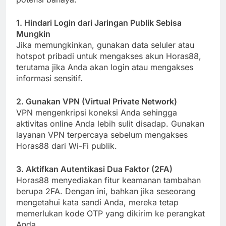
1. Hindari Login dari Jaringan Publik Sebisa
Mungkin
Jika memungkinkan, gunakan data seluler atau
hotspot pribadi untuk mengakses akun Horas88,
terutama jika Anda akan login atau mengakses
informasi sensitif.
2. Gunakan VPN (Virtual Private Network)
VPN mengenkripsi koneksi Anda sehingga
aktivitas online Anda lebih sulit disadap. Gunakan
layanan VPN terpercaya sebelum mengakses
Horas88 dari Wi-Fi publik.
3. Aktifkan Autentikasi Dua Faktor (2FA)
Horas88 menyediakan fitur keamanan tambahan
berupa 2FA. Dengan ini, bahkan jika seseorang
mengetahui kata sandi Anda, mereka tetap
memerlukan kode OTP yang dikirim ke perangkat
Anda.