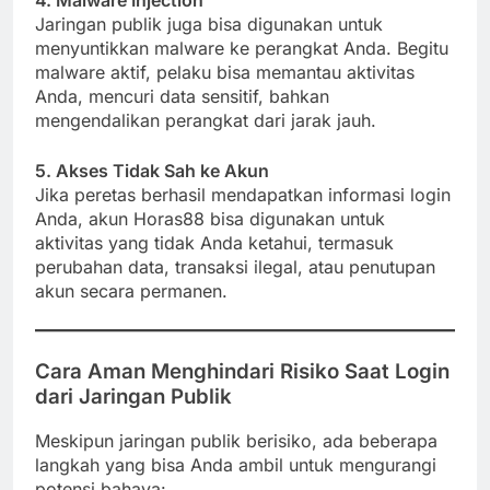
Jaringan publik juga bisa digunakan untuk
menyuntikkan malware ke perangkat Anda. Begitu
malware aktif, pelaku bisa memantau aktivitas
Anda, mencuri data sensitif, bahkan
mengendalikan perangkat dari jarak jauh.
5. Akses Tidak Sah ke Akun
Jika peretas berhasil mendapatkan informasi login
Anda, akun Horas88 bisa digunakan untuk
aktivitas yang tidak Anda ketahui, termasuk
perubahan data, transaksi ilegal, atau penutupan
akun secara permanen.
Cara Aman Menghindari Risiko Saat Login
dari Jaringan Publik
Meskipun jaringan publik berisiko, ada beberapa
langkah yang bisa Anda ambil untuk mengurangi
potensi bahaya: