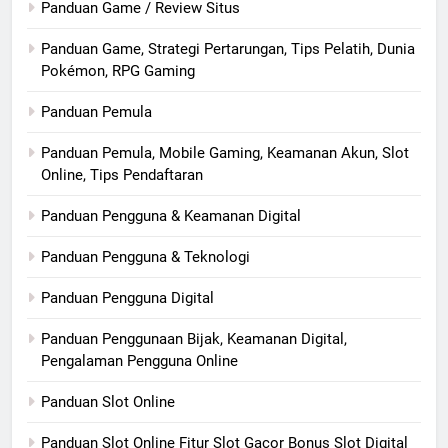
Panduan Game / Review Situs
Panduan Game, Strategi Pertarungan, Tips Pelatih, Dunia
Pokémon, RPG Gaming
Panduan Pemula
Panduan Pemula, Mobile Gaming, Keamanan Akun, Slot
Online, Tips Pendaftaran
Panduan Pengguna & Keamanan Digital
Panduan Pengguna & Teknologi
Panduan Pengguna Digital
Panduan Penggunaan Bijak, Keamanan Digital,
Pengalaman Pengguna Online
Panduan Slot Online
Panduan Slot Online Fitur Slot Gacor Bonus Slot Digital