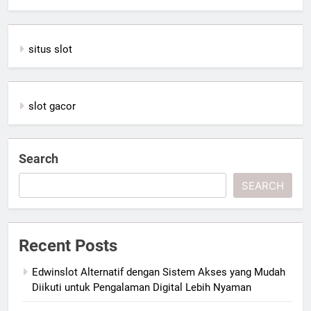
situs slot
slot gacor
Search
SEARCH
Recent Posts
Edwinslot Alternatif dengan Sistem Akses yang Mudah
Diikuti untuk Pengalaman Digital Lebih Nyaman