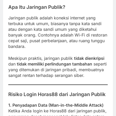
Apa Itu Jaringan Publik?
Jaringan publik adalah koneksi internet yang
terbuka untuk umum, biasanya tanpa kata sandi
atau dengan kata sandi umum yang diketahui
banyak orang. Contohnya adalah Wi-Fi di restoran
cepat saji, pusat perbelanjaan, atau ruang tunggu
bandara.
Meskipun praktis, jaringan publik
tidak dienkripsi
dan
tidak memiliki perlindungan tambahan
seperti
yang ditemukan di jaringan pribadi, membuatnya
sangat rentan terhadap serangan siber.
Risiko Login Horas88 dari Jaringan Publik
1. Penyadapan Data (Man-in-the-Middle Attack)
Ketika Anda login ke Horas88 dari jaringan publik,