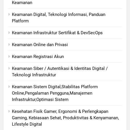
Keamanan
Keamanan Digital, Teknologi Informasi, Panduan
Platform
Keamanan Infrastruktur Sertifikat & DevSecOps
Keamanan Online dan Privasi
Keamanan Registrasi Akun
Keamanan Siber / Autentikasi & Identitas Digital /
Teknologi Infrastruktur
Keamanan Sistem Digital,Stabilitas Platform
Online,Pengalaman Pengguna,Manajemen
Infrastruktur,Optimasi Sistem
Kesehatan Fisik Gamer, Ergonomi & Perlengkapan
Gaming, Kebiasaan Sehat, Produktivitas & Kenyamanan,
Lifestyle Digital