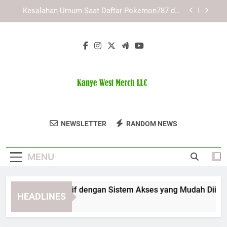
Skip
Tips Menggunakan Kaya787 Link Alternatif tanpa
to
Hambatan Teknis untuk Akses yang Lebih Stabil
content
Panduan Mengatasi Masalah Akses pada LAE138
Link Alternatif
Edwinslot Alternatif dengan Sistem Akses yang
Mudah Diikuti untuk Pengalaman Digital Lebih
Nyaman
Kesalahan Umum Saat Daftar Pokemon787 dan
Cara Menghindarinya Secara Tepat
Tips Menggunakan Kaya787 Link Alternatif tanpa
Hambatan Teknis untuk Akses yang Lebih Stabil
Kanye West
Dapatkan Merchandise Resmi Kanye West
Panduan Mengatasi Masalah Akses pada LAE138
NEWSLETTER
RANDOM NEWS
Merch LLC
Link Alternatif
Di Kanye West Merch LLC.
MENU
winslot Alternatif dengan Sistem Akses yang Mudah Diikuti u
HEADLINES
Months Ago