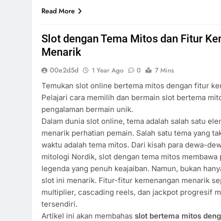
Read More
Slot dengan Tema Mitos dan Fitur 
Menarik
00e2d5d
1 Year Ago
0
7 Mins
Temukan slot online bertema mitos dengan fitur k
Pelajari cara memilih dan bermain slot bertema m
pengalaman bermain unik.
Dalam dunia slot online, tema adalah salah satu el
menarik perhatian pemain. Salah satu tema yang ta
waktu adalah tema mitos. Dari kisah para dewa-dew
mitologi Nordik, slot dengan tema mitos membawa 
legenda yang penuh keajaiban. Namun, bukan han
slot ini menarik. Fitur-fitur kemenangan menarik se
multiplier, cascading reels, dan jackpot progresif
tersendiri.
Artikel ini akan membahas
slot bertema mitos den