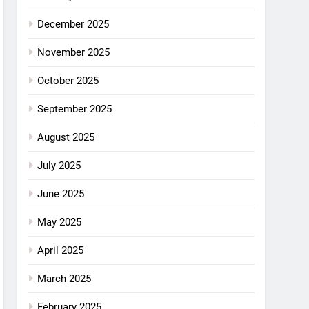
December 2025
November 2025
October 2025
September 2025
August 2025
July 2025
June 2025
May 2025
April 2025
March 2025
February 2025