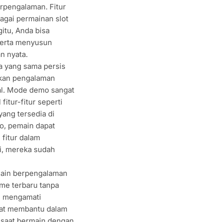
rpengalaman. Fitur
gai permainan slot
itu, Anda bisa
serta menyusun
n nyata.
ka yang sama persis
sakan pengalaman
dal. Mode demo sangat
itur-fitur seperti
yang tersedia di
o, pemain dapat
fitur dalam
i, mereka sudah
emain berpengalaman
me terbaru tanpa
an mengamati
gat membantu dalam
n saat bermain dengan