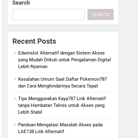
Search
SEARCH
Recent Posts
Edwinslot Alternatif dengan Sistem Akses
yang Mudah Diikuti untuk Pengalaman Digital
Lebih Nyaman
Kesalahan Umum Saat Daftar Pokemon787
dan Cara Menghindarinya Secara Tepat
Tips Menggunakan Kaya787 Link Alternatif
tanpa Hambatan Teknis untuk Akses yang
Lebih Stabil
Panduan Mengatasi Masalah Akses pada
LAE138 Link Alternatif