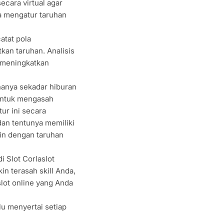
ecara virtual agar
a mengatur taruhan
atat pola
an taruhan. Analisis
n meningkatkan
 hanya sekadar hiburan
f untuk mengasah
ur ini secara
 dan tentunya memiliki
in dengan taruhan
 Slot Corlaslot
in terasah skill Anda,
ot online yang Anda
u menyertai setiap