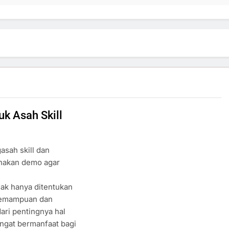
uk Asah Skill
asah skill dan
gunakan demo agar
dak hanya ditentukan
 kemampuan dan
dari pentingnya hal
ngat bermanfaat bagi