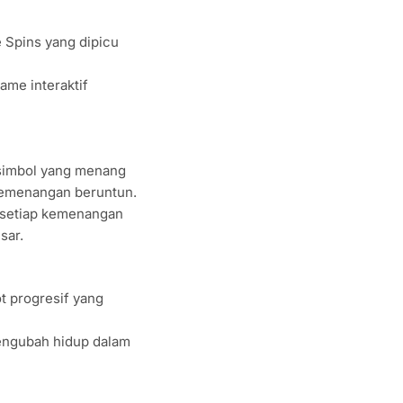
 Spins yang dipicu
ame interaktif
 simbol yang menang
kemenangan beruntun.
n setiap kemenangan
sar.
t progresif yang
engubah hidup dalam