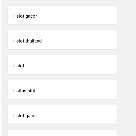
slot gacor
slot thailand
slot
situs slot
slot gacor