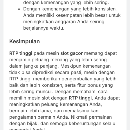
dengan kemenangan yang lebih sering.
Dengan kemenangan yang lebih konsisten,
Anda memiliki kesempatan lebih besar untuk
meningkatkan anggaran Anda seiring
berjalannya waktu.
Kesimpulan
RTP tinggi
pada mesin
slot gacor
memang dapat
menjamin peluang menang yang lebih sering
dalam jangka panjang. Meskipun kemenangan
tidak bisa diprediksi secara pasti, mesin dengan
RTP tinggi memberikan pengembalian yang lebih
baik dan lebih konsisten, serta fitur bonus yang
lebih sering muncul. Dengan memahami cara
memilih mesin slot dengan
RTP tinggi
, Anda dapat
meningkatkan peluang kemenangan Anda,
bermain lebih lama, dan memaksimalkan
pengalaman bermain Anda. Nikmati permainan
dengan bijak, dan semoga keberuntungan selalu
menyertai Anda!