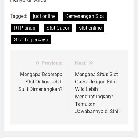
Tagged:
judi online
Kemenangan Slot
RTP tinggi
Slot Gacor
slot online
Slot Terpercaya
Previous:
Next:
Post
navigation
Mengapa Beberapa
Mengapa Situs Slot
Slot Online Lebih
Gacor dengan Fitur
Sulit Dimenangkan?
Wild Lebih
Menguntungkan?
Temukan
Jawabannya di Sini!