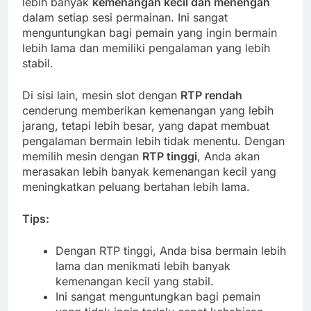
lebih banyak
kemenangan kecil dan menengah
dalam setiap sesi permainan. Ini sangat
menguntungkan bagi pemain yang ingin bermain
lebih lama dan memiliki pengalaman yang lebih
stabil.
Di sisi lain, mesin slot dengan
RTP rendah
cenderung memberikan kemenangan yang lebih
jarang, tetapi lebih besar, yang dapat membuat
pengalaman bermain lebih tidak menentu. Dengan
memilih mesin dengan
RTP tinggi
, Anda akan
merasakan lebih banyak kemenangan kecil yang
meningkatkan peluang bertahan lebih lama.
Tips:
Dengan RTP tinggi, Anda bisa bermain lebih
lama dan menikmati lebih banyak
kemenangan kecil yang stabil.
Ini sangat menguntungkan bagi pemain