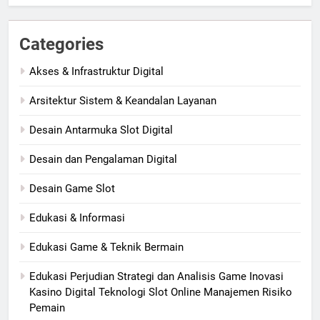
Categories
Akses & Infrastruktur Digital
Arsitektur Sistem & Keandalan Layanan
Desain Antarmuka Slot Digital
Desain dan Pengalaman Digital
Desain Game Slot
Edukasi & Informasi
Edukasi Game & Teknik Bermain
Edukasi Perjudian Strategi dan Analisis Game Inovasi
Kasino Digital Teknologi Slot Online Manajemen Risiko
Pemain