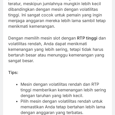
teratur, meskipun jumlahnya mungkin lebih kecil
dibandingkan dengan mesin dengan volatilitas
tinggi. Ini sangat cocok untuk pemain yang ingin
menjaga anggaran mereka lebih lama sambil tetap
menikmati kemenangan.
Dengan memilih mesin slot dengan
RTP tinggi
dan
volatilitas rendah, Anda dapat menikmati
kemenangan yang lebih sering, tetapi tidak harus
bertaruh besar atau menunggu kemenangan yang
sangat besar.
Tips:
Mesin dengan volatilitas rendah dan RTP
tinggi memberikan kemenangan lebih sering
dengan taruhan yang lebih kecil.
Pilih mesin dengan volatilitas rendah untuk
memastikan Anda tetap bertahan lebih lama
dengan anggaran yang terbatas.