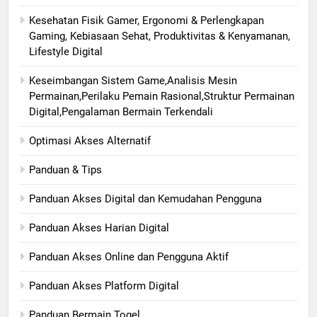
Kesehatan Fisik Gamer, Ergonomi & Perlengkapan
Gaming, Kebiasaan Sehat, Produktivitas & Kenyamanan,
Lifestyle Digital
Keseimbangan Sistem Game,Analisis Mesin
Permainan,Perilaku Pemain Rasional,Struktur Permainan
Digital,Pengalaman Bermain Terkendali
Optimasi Akses Alternatif
Panduan & Tips
Panduan Akses Digital dan Kemudahan Pengguna
Panduan Akses Harian Digital
Panduan Akses Online dan Pengguna Aktif
Panduan Akses Platform Digital
Panduan Bermain Togel