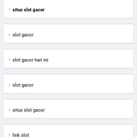
situs slot gacor
slot gacor
slot gacor hari ini
slot gacor
situs slot gacor
link slot