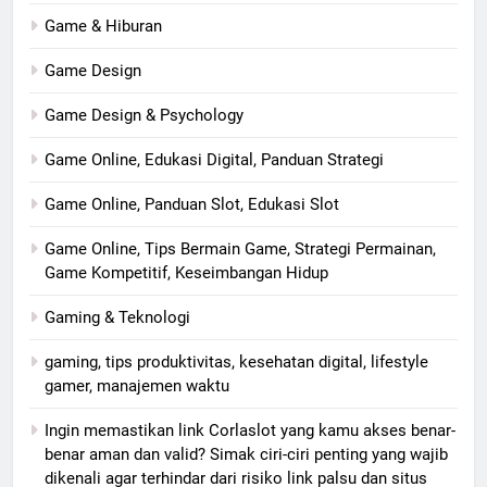
Game & Hiburan
Game Design
Game Design & Psychology
Game Online, Edukasi Digital, Panduan Strategi
Game Online, Panduan Slot, Edukasi Slot
Game Online, Tips Bermain Game, Strategi Permainan,
Game Kompetitif, Keseimbangan Hidup
Gaming & Teknologi
gaming, tips produktivitas, kesehatan digital, lifestyle
gamer, manajemen waktu
Ingin memastikan link Corlaslot yang kamu akses benar-
benar aman dan valid? Simak ciri-ciri penting yang wajib
dikenali agar terhindar dari risiko link palsu dan situs