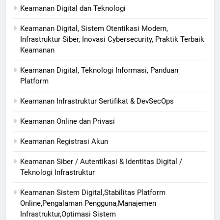
Keamanan Digital dan Teknologi
Keamanan Digital, Sistem Otentikasi Modern,
Infrastruktur Siber, Inovasi Cybersecurity, Praktik Terbaik
Keamanan
Keamanan Digital, Teknologi Informasi, Panduan
Platform
Keamanan Infrastruktur Sertifikat & DevSecOps
Keamanan Online dan Privasi
Keamanan Registrasi Akun
Keamanan Siber / Autentikasi & Identitas Digital /
Teknologi Infrastruktur
Keamanan Sistem Digital,Stabilitas Platform
Online,Pengalaman Pengguna,Manajemen
Infrastruktur,Optimasi Sistem