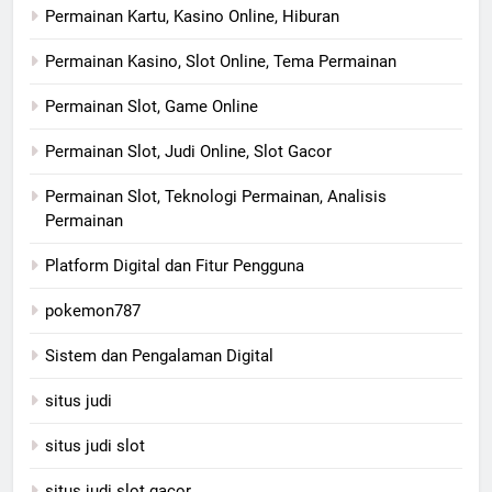
Permainan Kartu, Kasino Online, Hiburan
Permainan Kasino, Slot Online, Tema Permainan
Permainan Slot, Game Online
Permainan Slot, Judi Online, Slot Gacor
Permainan Slot, Teknologi Permainan, Analisis
Permainan
Platform Digital dan Fitur Pengguna
pokemon787
Sistem dan Pengalaman Digital
situs judi
situs judi slot
situs judi slot gacor