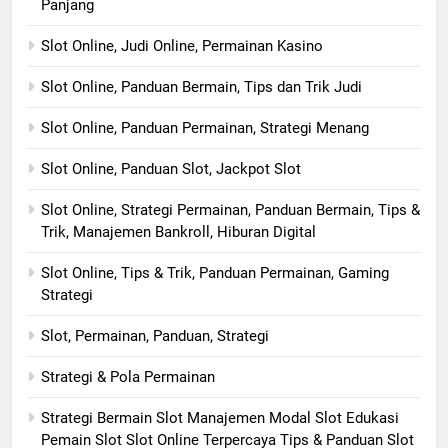
Panjang
Slot Online, Judi Online, Permainan Kasino
Slot Online, Panduan Bermain, Tips dan Trik Judi
Slot Online, Panduan Permainan, Strategi Menang
Slot Online, Panduan Slot, Jackpot Slot
Slot Online, Strategi Permainan, Panduan Bermain, Tips &
Trik, Manajemen Bankroll, Hiburan Digital
Slot Online, Tips & Trik, Panduan Permainan, Gaming
Strategi
Slot, Permainan, Panduan, Strategi
Strategi & Pola Permainan
Strategi Bermain Slot Manajemen Modal Slot Edukasi
Pemain Slot Slot Online Terpercaya Tips & Panduan Slot