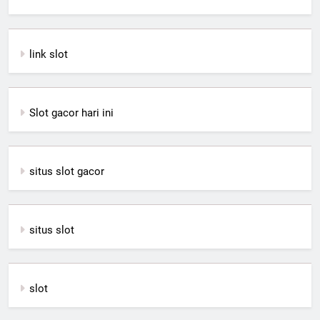
link slot
Slot gacor
h
ari ini
situs slot gacor
situs slot
slot