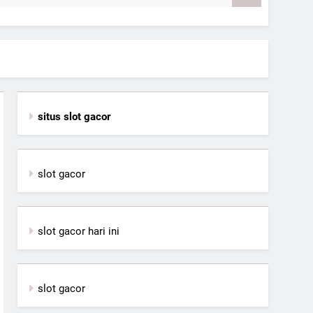
situs slot gacor
slot gacor
slot gacor hari ini
slot gacor