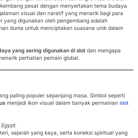
 berkembang pesat dengan menyertakan tema budaya
laman visual dan naratif yang menarik bagi para
ler yang digunakan oleh pengembang adalah
ahan dunia untuk menciptakan suasana unik dalam
aya yang sering digunakan di slot
dan mengapa
menarik perhatian pemain global.
ang paling populer sepanjang masa. Simbol seperti
rus
menjadi ikon visual dalam banyak permainan
slot
 Egypt
.
eri, sejarah yang kaya, serta koneksi spiritual yang