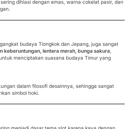
 sering dihiasi dengan emas, warna cokelat pasir, dan
ngan.
gangkat budaya Tiongkok dan Jepang, juga sangat
in keberuntungan, lentera merah, bunga sakura
,
n untuk menciptakan suasana budaya Timur yang
ngan dalam filosofi desainnya, sehingga sangat
kan simbol hoki.
ring menjadi dasar tema slot karena kaya dengan