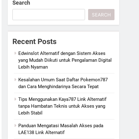
Search
SEARCH
Recent Posts
Edwinslot Alternatif dengan Sistem Akses
yang Mudah Diikuti untuk Pengalaman Digital
Lebih Nyaman
Kesalahan Umum Saat Daftar Pokemon787
dan Cara Menghindarinya Secara Tepat
Tips Menggunakan Kaya787 Link Alternatif
tanpa Hambatan Teknis untuk Akses yang
Lebih Stabil
Panduan Mengatasi Masalah Akses pada
LAE138 Link Alternatif