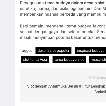
Penggunaan
tema budaya dalam desain slot
estetika, narasi, dan psikologi pemain. Dari 
memberikan nuansa berbeda yang mampu men
Bagi pemain, mengenali tema budaya favorit 
sesuai dengan gaya dan selera mereka. Sed
masih menyimpan potensi besar untuk mencipt
Tagged:
desain slot populer
inspirasi buday
slot tema Asia
tema budaya slot
visual sl
Previou
Post
navigation
Slot dengan Antarmuka Bersih & Fitur Lengkap 
Corlasl