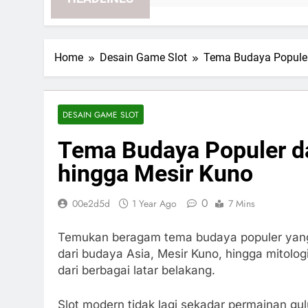
Home
Desain Game Slot
Tema Budaya Populer 
DESAIN GAME SLOT
Tema Budaya Populer da
hingga Mesir Kuno
0
00e2d5d
1 Year Ago
7 Mins
Temukan beragam tema budaya populer yang s
dari budaya Asia, Mesir Kuno, hingga mitolo
dari berbagai latar belakang.
Slot modern tidak lagi sekadar permainan g