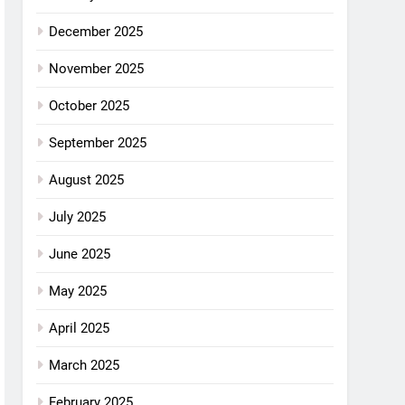
December 2025
November 2025
October 2025
September 2025
August 2025
July 2025
June 2025
May 2025
April 2025
March 2025
February 2025